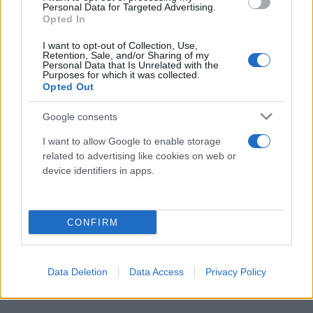
φαινόταν πάντα περίεργο που δεν με άφηναν ποτέ
Personal Data for Targeted Advertising.
Opted In
να τον δω μόνη μου. Έπρεπε πάντα να είναι
κάποιος δίπλα. Ήθελαν να ακούνε και να
I want to opt-out of Collection, Use,
Retention, Sale, and/or Sharing of my
παρακολουθούν κάθε στιγμή», ανέφερε. Μέσα σε
Personal Data that Is Unrelated with the
Purposes for which it was collected.
αυτό το κλίμα επιτήρησης, οι στιγμές
Opted Out
ιδιωτικότητας ήταν σπάνιες. Ο Μαραντόνα,
Google consents
εκμεταλλευόταν κάθε ευκαιρία για να της μιλήσει
κρυφά.
I want to allow Google to enable storage
related to advertising like cookies on web or
device identifiers in apps.
CONFIRM
Data Deletion
Data Access
Privacy Policy