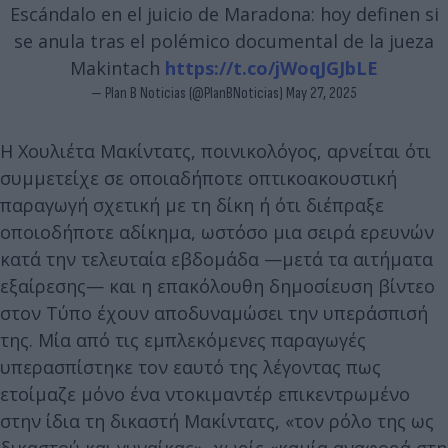
Escándalo en el juicio de Maradona: hoy definen si
se anula tras el polémico documental de la jueza
Makintach
https://t.co/jWoqJGJbLE
— Plan B Noticias (@PlanBNoticias)
May 27, 2025
Η Χουλιέτα Μακίντατς, ποινικολόγος, αρνείται ότι
συμμετείχε σε οποιαδήποτε οπτικοακουστική
παραγωγή σχετική με τη δίκη ή ότι διέπραξε
οποιοδήποτε αδίκημα, ωστόσο μια σειρά ερευνών
κατά την τελευταία εβδομάδα —μετά τα αιτήματα
εξαίρεσης— και η επακόλουθη δημοσίευση βίντεο
στον Τύπο έχουν αποδυναμώσει την υπεράσπισή
της. Μία από τις εμπλεκόμενες παραγωγές
υπερασπίστηκε τον εαυτό της λέγοντας πως
ετοίμαζε μόνο ένα ντοκιμαντέρ επικεντρωμένο
στην ίδια τη δικαστή Μακίντατς, «τον ρόλο της ως
δικαστού και γυναίκας», χωρίς «καμία αναφορά στη