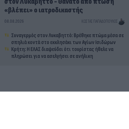
στον Λυκαβηττό - Θάνατο από πτώση
«βλέπει» ο ιατροδικαστής
08.08.2026
ΚΏΣΤΑΣ ΠΑΠΑΔΌΠΟΥΛΟΣ
Συναγερμός στον Λυκαβηττό: Βρέθηκε πτώμα μέσα σε
σπηλιά κοντά στο εκκλησάκι των Αγίων Ισιδώρων
Κρήτη: Η ΕΛΑΣ διαψεύδει ότι τουρίστας ήθελε να
πληρώσει για να ασελγήσει σε ανήλικη