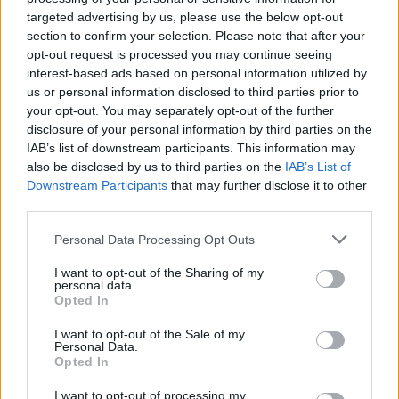
targeted advertising by us, please use the below opt-out
section to confirm your selection. Please note that after your
opt-out request is processed you may continue seeing
interest-based ads based on personal information utilized by
Reuters
us or personal information disclosed to third parties prior to
your opt-out. You may separately opt-out of the further
disclosure of your personal information by third parties on the
Θυμίζουμε πως στην κατάθεση της, η πρώην
IAB’s list of downstream participants. This information may
σύντροφος του Μαραντόνα, Οχέδα εξήγησε ότι
also be disclosed by us to third parties on the
IAB’s List of
έδωσε «μάχη» για να τον ξαναδεί λίγο πριν αφήσει
Downstream Participants
that may further disclose it to other
third parties.
την τελευταία του πνοή, ενώ κατήγγειλε
παρασκηνιακές ενέργειες από το στενό του
Please note that this website/app uses one or more Google
Personal Data Processing Opt Outs
services and may gather and store information including but
περιβάλλον, που αποφάσιζε ερήμην όσων ήθελαν
not limited to your visit or usage behaviour. You may click to
I want to opt-out of the Sharing of my
να τον στηρίξουν. Εκφράζοντας την πικρία της για
personal data.
grant or deny consent to Google and its third-party tags to
Opted In
τη διακοπή της επικοινωνίας με τις κόρες του, είπε
use your data for below specified purposes in below Google
ότι ίσως τα πράγματα να ήταν διαφορετικά.
consent section.
I want to opt-out of the Sale of my
Personal Data.
Opted In
Όπως υποστηρίζει χαρακτηριστικά η Οχέδα: «μου
I want to opt-out of processing my