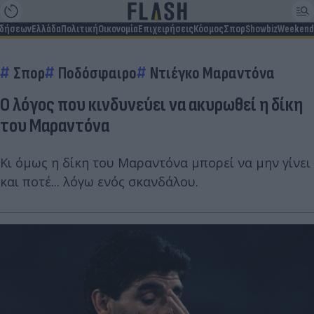
ιδήσεων
Ελλάδα
Πολιτική
Οικονομία
Επιχειρήσεις
Κόσμος
Σπορ
Showbiz
Weekend
Σπορ
Ποδόσφαιρο
Ντιέγκο Μαραντόνα
Ο λόγος που κινδυνεύει να ακυρωθεί η δίκη
του Μαραντόνα
Κι όμως η δίκη του Μαραντόνα μπορεί να μην γίνει
και ποτέ... λόγω ενός σκανδάλου.