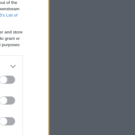
out of the
 downstream
B’s List of
er and store
to grant or
ed purposes