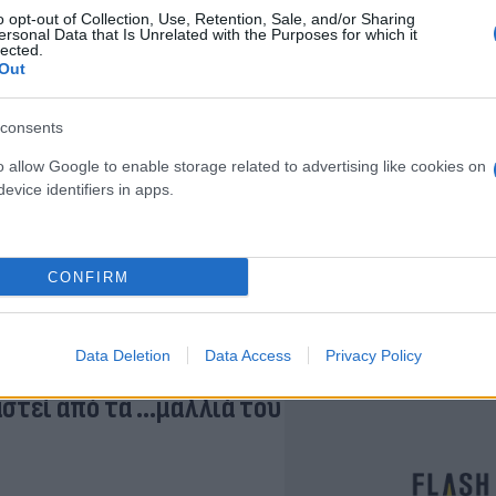
o opt-out of Collection, Use, Retention, Sale, and/or Sharing
ή από την
ersonal Data that Is Unrelated with the Purposes for which it
lected.
Out
consents
o allow Google to enable storage related to advertising like cookies on
evice identifiers in apps.
ς άδειας και αύξηση του
CONFIRM
Data Deletion
Data Access
Privacy Policy
στεί από τα …μαλλιά του