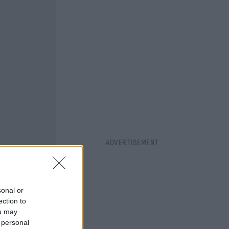
sonal or
ection to
ou may
 personal