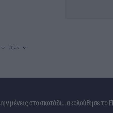
1
2
...
14
 μην μένεις στο σκοτάδι... ακολούθησε το F