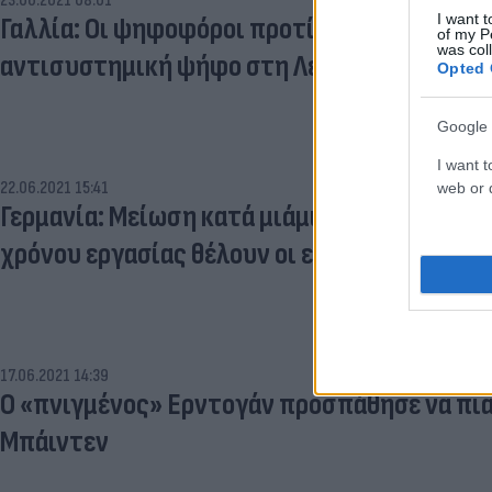
23.06.2021 08:01
I want t
Γαλλία: Οι ψηφοφόροι προτίμησαν την αποχ
of my P
was col
αντισυστημική ψήφο στη Λεπέν
Opted 
Google 
I want t
22.06.2021 15:41
web or d
Γερμανία: Μείωση κατά μιάμιση εβδομάδα τη
χρόνου εργασίας θέλουν οι εργοδότες
17.06.2021 14:39
Ο «πνιγμένος» Ερντογάν προσπάθησε να πια
Μπάιντεν