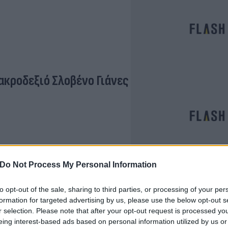
κροδεξιό Σλοβένο Γιάνες
ς την Ελλάδα αλλά με την
Do Not Process My Personal Information
to opt-out of the sale, sharing to third parties, or processing of your per
formation for targeted advertising by us, please use the below opt-out s
r selection. Please note that after your opt-out request is processed y
eing interest-based ads based on personal information utilized by us or