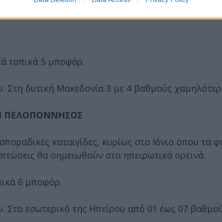
ικά τοπικά 5 μποφόρ.
υ. Στη δυτική Μακεδονία 3 με 4 βαθμούς χαμηλότερ
ΙΚΗ ΠΕΛΟΠΟΝΝΗΣΟΣ
 σποραδικές καταιγίδες, κυρίως στο Ιόνιο όπου τα 
οπτώσεις θα σημειωθούν στα ηπειρωτικά ορεινά.
οπικά 6 μποφόρ.
. Στο εσωτερικό της Ηπείρου από 01 έως 07 βαθμού