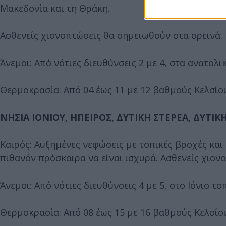
Μακεδονία και τη Θράκη.
Ασθενείς χιονοπτώσεις θα σημειωθούν στα ορεινά.
Άνεμοι: Από νότιες διευθύνσεις 2 με 4, στα ανατολ
Θερμοκρασία: Από 04 έως 11 με 12 βαθμούς Κελσίο
ΝΗΣΙΑ ΙΟΝΙΟΥ, ΗΠΕΙΡΟΣ, ΔΥΤΙΚΗ ΣΤΕΡΕΑ, ΔΥΤ
Καιρός: Αυξημένες νεφώσεις με τοπικές βροχές και
πιθανόν πρόσκαιρα να είναι ισχυρά. Ασθενείς χιον
Άνεμοι: Από νότιες διευθύνσεις 4 με 5, στο Ιόνιο τ
Θερμοκρασία: Από 08 έως 15 με 16 βαθμούς Κελσίου