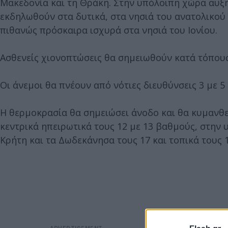
Μακεδονία και τη Θράκη. Στην υπόλοιπη χώρα αυξη
εκδηλωθούν στα δυτικά, στα νησιά του ανατολικού 
πιθανώς πρόσκαιρα ισχυρά στα νησιά του Ιονίου.
Ασθενείς χιονοπτώσεις θα σημειωθούν κατά τόπους 
Οι άνεμοι θα πνέουν από νότιες διευθύνσεις 3 με 
Η θερμοκρασία θα σημειώσει άνοδο και θα κυμανθεί
κεντρικά ηπειρωτικά τους 12 με 13 βαθμούς, στην 
Κρήτη και τα Δωδεκάνησα τους 17 και τοπικά τους 