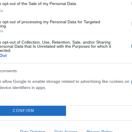
o opt-out of the Sale of my Personal Data.
In
to opt-out of processing my Personal Data for Targeted
ing.
In
o opt-out of Collection, Use, Retention, Sale, and/or Sharing
ersonal Data that Is Unrelated with the Purposes for which it
lected.
Out
consents
o allow Google to enable storage related to advertising like cookies on
evice identifiers in apps.
CONFIRM
οδικά αυξημένες με ασθενείς τοπικές βροχές κυρίω
Data Deletion
Data Access
Privacy Policy