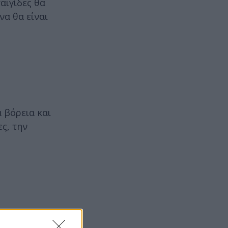
αιγίδες θα
να θα είναι
 βόρεια και
ς, την