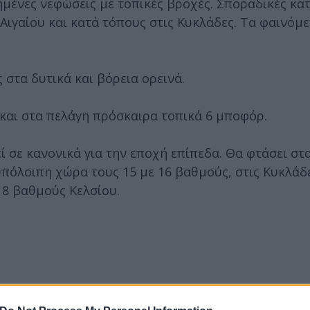
μένες νεφώσεις με τοπικές βροχές. Σποραδικές κατ
Αιγαίου και κατά τόπους στις Κυκλάδες. Τα φαινόμε
στα δυτικά και βόρεια ορεινά.
5 και στα πελάγη πρόσκαιρα τοπικά 6 μποφόρ.
 σε κανονικά για την εποχή επίπεδα. Θα φτάσει στα
υπόλοιπη χώρα τους 15 με 16 βαθμούς, στις Κυκλάδε
18 βαθμούς Κελσίου.