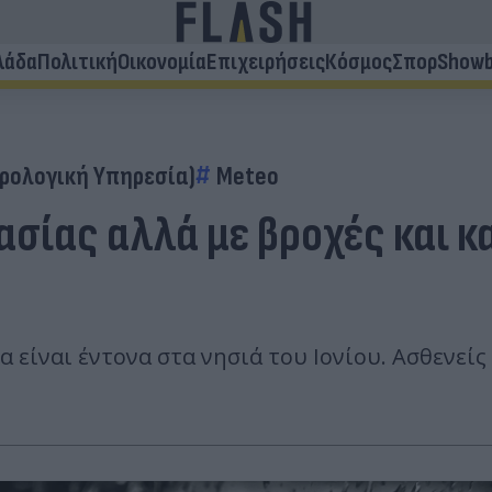
λάδα
Πολιτική
Οικονομία
Επιχειρήσεις
Κόσμος
Σπορ
Showb
ρολογική Υπηρεσία)
Meteo
σίας αλλά με βροχές και κα
θα είναι έντονα στα νησιά του Ιονίου. Ασθενε