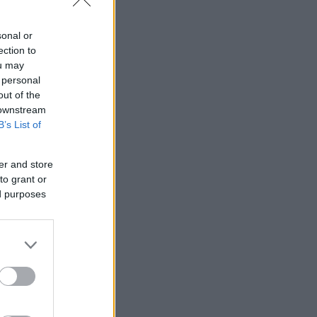
sonal or
ection to
ou may
 personal
out of the
 downstream
B’s List of
er and store
to grant or
ed purposes