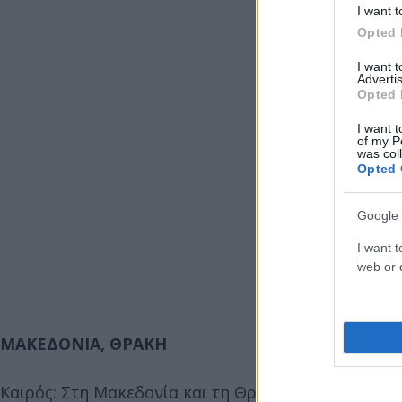
I want t
Opted 
I want 
Advertis
Opted 
I want t
of my P
was col
Opted 
Google 
I want t
web or d
ΜΑΚΕΔΟΝΙΑ, ΘΡΑΚΗ
Καιρός: Στη Μακεδονία και τη Θράκη νεφώσεις παρ