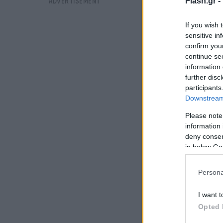
Flash.gr -
If you wish 
sensitive in
confirm you
continue se
information 
further disc
participants
Downstream 
Please note
information 
deny consent
in below Go
Persona
I want t
Opted 