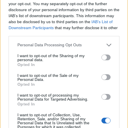
πολυπολιτισμικότητά της, είναι ένα χαρμάνι
your opt-out. You may separately opt-out of the further
διαφόρων κουλτούρων» είπε ο Jean-Hugues
disclosure of your personal information by third parties on the
IAB’s list of downstream participants. This information may
Monier, μέλος του ΔΣ της American Society of Le
also be disclosed by us to third parties on the
IAB’s List of
Souvenir Français. «"Ο Μικρός Πρίγκηπας" είναι ένα
Downstream Participants
that may further disclose it to other
αφήγημα που τιμά τη σημασία τέτοιας
third parties.
πολυπολιτισμικότητας και αμοιβαίας κατανόησης,
Please note that this website/app uses one or more Google
Personal Data Processing Opt Outs
που μας θυμίζει ότι εμείς οι άνθρωποι είμαστε
services and may gather and store information including but
όλοι συνδεδεμένοι, ακόμη κι αν προερχόμαστε από
not limited to your visit or usage behaviour. You may click to
I want to opt-out of the Sharing of my
personal data.
grant or deny consent to Google and its third-party tags to
διαφορετικά παρελθόντα».
Opted In
use your data for below specified purposes in below Google
consent section.
I want to opt-out of the Sale of my
Το άγαλμα δημιούργησε ο Γάλλος καλλιτέχνης
Personal Data.
Opted In
Jean-Marc de Pas από πηλό και το χύτευσε σε
ορείχαλκο στο στούντιό του στη Νορμανδία. Με
I want to opt-out of processing my
Personal Data for Targeted Advertising.
ύψος 1,21 μέτρα, έχει κουρνιάσει στο τοίχο που
Opted In
περιφράσσει τον κήπο της Payne Whitney Mansion
I want to opt-out of Collection, Use,
στην Upper East Side.
Retention, Sale, and/or Sharing of my
Personal Data that Is Unrelated with the
Purposes for which it was collected.