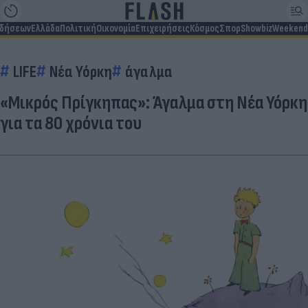
ιδήσεων
Ελλάδα
Πολιτική
Οικονομία
Επιχειρήσεις
Κόσμος
Σπορ
Showbiz
Weekend
LIFE
Νέα Υόρκη
άγαλμα
«Μικρός Πρίγκηπας»: Άγαλμα στη Νέα Υόρκη
για τα 80 χρόνια του