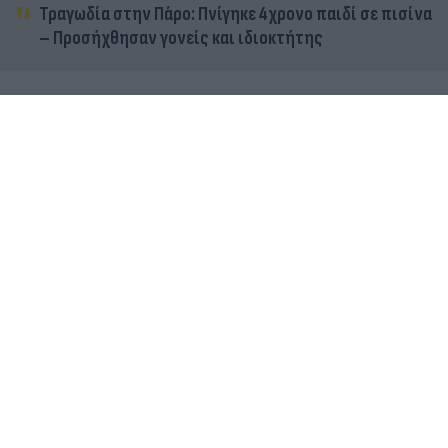
Τραγωδία στην Πάρο: Πνίγηκε 4χρονο παιδί σε πισίνα
– Προσήχθησαν γονείς και ιδιοκτήτης