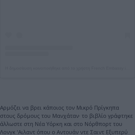
Η δημοσίευση κοινοποιήθηκε από το χρήστη French Embassy in the U.S. (@franceintheus)
Αρμόζει να βρει κάποιος τον Μικρό Πρίγκηπα
στους δρόμους του Μανχάταν· το βιβλίο γράφτηκε
άλλωστε στη Νέα Υόρκη και στο Νόρθπορτ του
Λονγκ 'Αιλαντ όπου ο Αντουάν ντε Σαιντ Εξυπερύ