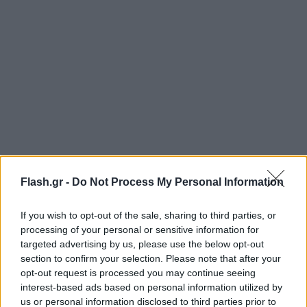
Flash.gr -
Do Not Process My Personal Information
Επιπλέον, το πρωτότυπο χειρόγραφο και οι
If you wish to opt-out of the sale, sharing to third parties, or
processing of your personal or sensitive information for
ζωγραφικές βρίσκονται στη Morgan Library and
targeted advertising by us, please use the below opt-out
Museum.
section to confirm your selection. Please note that after your
opt-out request is processed you may continue seeing
interest-based ads based on personal information utilized by
«Η Νέα Υόρκη είναι μια πόλη γνωστή για την
us or personal information disclosed to third parties prior to