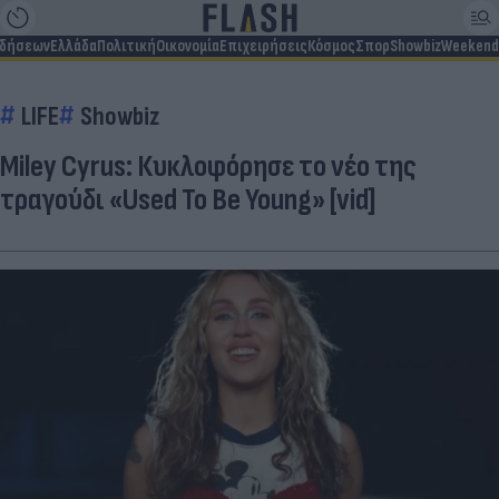
ιδήσεων
Ελλάδα
Πολιτική
Οικονομία
Επιχειρήσεις
Κόσμος
Σπορ
Showbiz
Weekend
LIFE
Showbiz
Miley Cyrus: Κυκλοφόρησε το νέο της
τραγούδι «Used To Be Young» [vid]