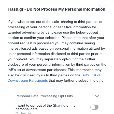
Flash.gr -
Do Not Process My Personal Information
If you wish to opt-out of the sale, sharing to third parties, or
processing of your personal or sensitive information for
targeted advertising by us, please use the below opt-out
section to confirm your selection. Please note that after your
opt-out request is processed you may continue seeing
interest-based ads based on personal information utilized by
us or personal information disclosed to third parties prior to
your opt-out. You may separately opt-out of the further
disclosure of your personal information by third parties on the
IAB’s list of downstream participants. This information may
also be disclosed by us to third parties on the
IAB’s List of
Downstream Participants
that may further disclose it to other
third parties.
Please note that this website/app uses one or more Google
Personal Data Processing Opt Outs
Με αφορμή την κυκλοφορία του «Used To Be
services and may gather and store information including but
Young», η Miley μοιράστηκε ιστορίες και
not limited to your visit or usage behaviour. You may click to
I want to opt-out of the Sharing of my
personal data.
grant or deny consent to Google and its third-party tags to
παρασκήνια από την καριέρα της μέσα από ένα
Opted In