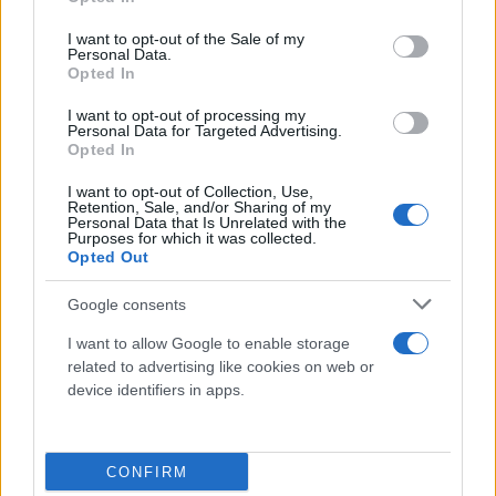
use your data for below specified purposes in below Google
αφιερωμένο σε εκείνη πρόγραμμα με την ονομασία
consent section.
I want to opt-out of the Sale of my
‘Endless Summer Vacation: Continued (Backyard
Personal Data.
Opted In
Sessions)’, το οποίο προβλήθηκε στο Disney+.
I want to opt-out of processing my
Personal Data for Targeted Advertising.
https://www.youtube.com/watch?v=IZ3XMOdOdKM
Opted In
I want to opt-out of Collection, Use,
Retention, Sale, and/or Sharing of my
Personal Data that Is Unrelated with the
Purposes for which it was collected.
Opted Out
Google consents
I want to allow Google to enable storage
related to advertising like cookies on web or
device identifiers in apps.
CONFIRM