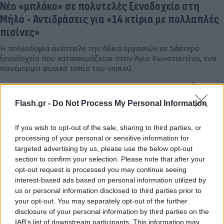
Νέο «μπλόκο» σε πολυτελές ξενοδοχείο στη
Μήλο - Αντιδράσεις για «14 κτίρια με πολλαπλές
πισίνες»
Η πολεοδομία ανέστειλε την άδεια εργασιών σε 5άστερο
ξενοδοχείο που κατασκευάζεται στον Άγιο Κωνσταντίνο, ένα
πανέμορφο φυσικό τοπίο του νησιού.
Συντακτική
07.04.2026 16:13
Ομάδα
Flash.gr -
Do Not Process My Personal Information
Flash.gr
If you wish to opt-out of the sale, sharing to third parties, or
processing of your personal or sensitive information for
targeted advertising by us, please use the below opt-out
section to confirm your selection. Please note that after your
opt-out request is processed you may continue seeing
interest-based ads based on personal information utilized by
us or personal information disclosed to third parties prior to
your opt-out. You may separately opt-out of the further
disclosure of your personal information by third parties on the
IAB’s list of downstream participants. This information may