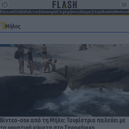
ιδήσεων
Ελλάδα
Πολιτική
Οικονομία
Επιχειρήσεις
Κόσμος
Σπορ
Showbiz
Weekend
Μήλος
Βίντεο-σοκ από τη Μήλο: Τουρίστρια παλεύει με
τα ορμητικά κύματα στο Σαρακήνικο