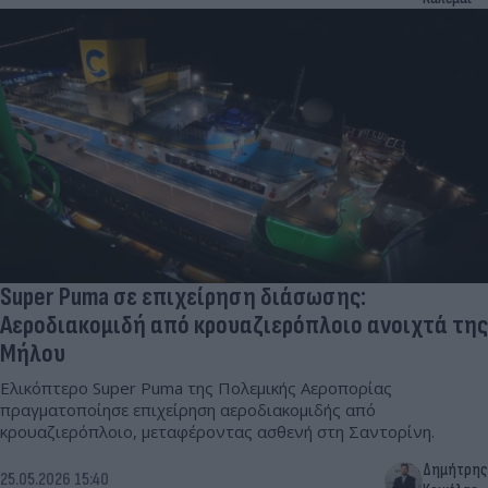
Super Puma σε επιχείρηση διάσωσης:
Αεροδιακομιδή από κρουαζιερόπλοιο ανοιχτά της
Μήλου
Ελικόπτερο Super Puma της Πολεμικής Αεροπορίας
πραγματοποίησε επιχείρηση αεροδιακομιδής από
κρουαζιερόπλοιο, μεταφέροντας ασθενή στη Σαντορίνη.
Δημήτρης
25.05.2026 15:40