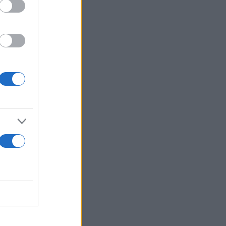
του ώστε να
μένα.