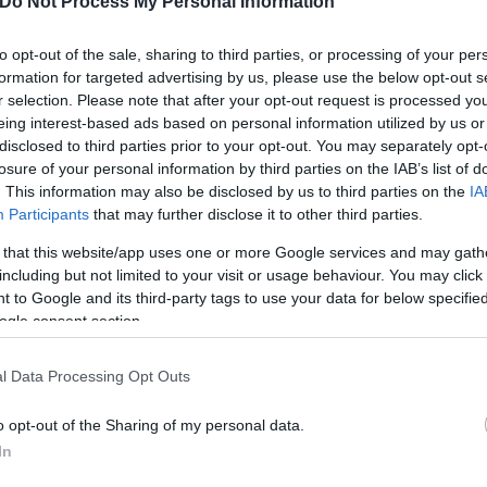
Do Not Process My Personal Information
to opt-out of the sale, sharing to third parties, or processing of your per
formation for targeted advertising by us, please use the below opt-out s
r selection. Please note that after your opt-out request is processed y
eing interest-based ads based on personal information utilized by us or
disclosed to third parties prior to your opt-out. You may separately opt-
losure of your personal information by third parties on the IAB’s list of
. This information may also be disclosed by us to third parties on the
IA
Participants
that may further disclose it to other third parties.
 that this website/app uses one or more Google services and may gath
including but not limited to your visit or usage behaviour. You may click 
 to Google and its third-party tags to use your data for below specifi
αλλιώς. Δεν με επηρεάζει προσωπικά και δεν νομίζω 
ogle consent section.
ρά που συζητάει για την πρόωρη επέκταση συμβολαίο
l Data Processing Opt Outs
Θέλουμε να μείνει μαζί μας επειδή είναι ένας από τ
o opt-out of the Sharing of my personal data.
ύτερους στην ιστορία της ομάδας. Όταν λέει κάτι τ
In
, ώστε να συνεχίσει να μας βάζει σε θέση να διεκδ