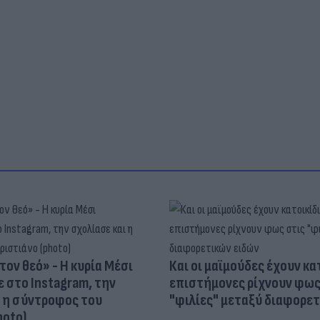
τον θεό» - Η κυρία Μέσι
Και οι μαϊμούδες έχουν κατ
 στο Instagram, την
επιστήμονες ρίχνουν φως
ι η σύντροφος του
"φιλίες" μεταξύ διαφορε
hoto)