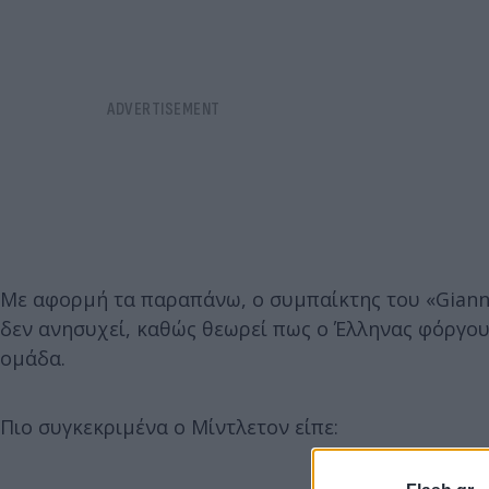
Με αφορμή τα παραπάνω, ο συμπαίκτης του «Giann
δεν ανησυχεί, καθώς θεωρεί πως ο Έλληνας φόργουο
ομάδα.
Πιο συγκεκριμένα ο Μίντλετον είπε: