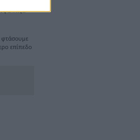
επίπεδο.
ίος ελπίζω
α φτάσουμε
ερο επίπεδο