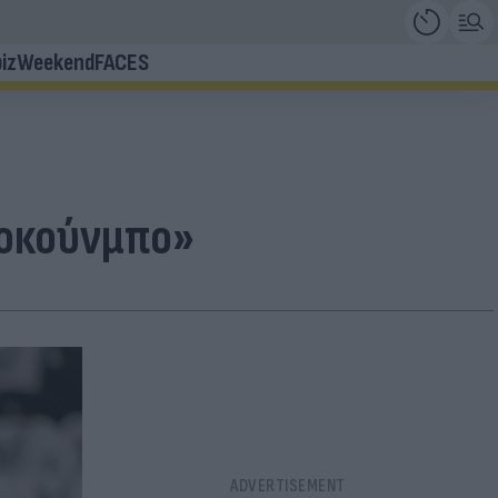
iz
Weekend
FACES
τοκούνμπο»