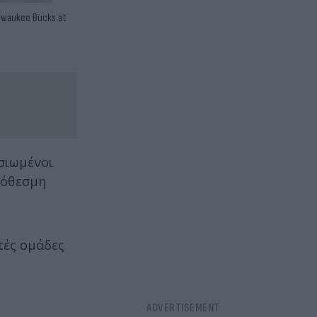
lwaukee Bucks at
σιωμένοι
ρόθεσμη
τές ομάδες