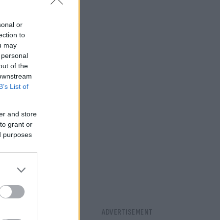
sonal or
ection to
ou may
 personal
out of the
 downstream
B’s List of
er and store
to grant or
ed purposes
ότι
υ του.
ους
έτοιο, απλώς
ικούμε το