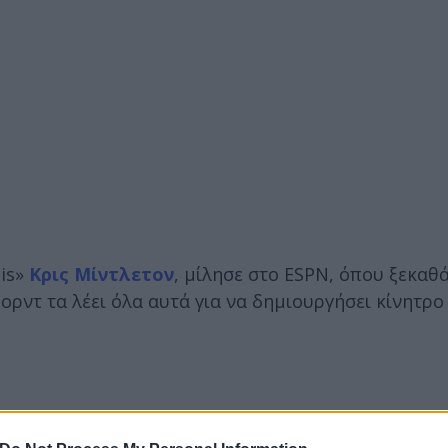
is»
Κρις Μίντλετον
, μίλησε στο ESPN, όπου ξεκαθ
ρντ τα λέει όλα αυτά για να δημιουργήσει κίνητρο 