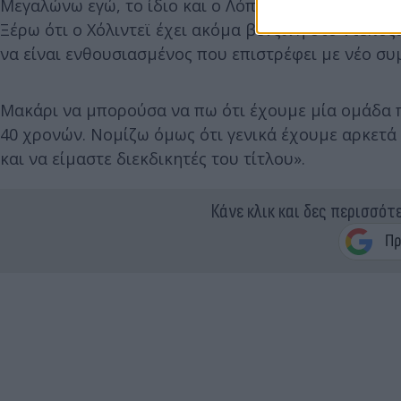
Μεγαλώνω εγώ, το ίδιο και ο Λόπεζ με τον Χόλιντε
Ξέρω ότι ο Χόλιντεϊ έχει ακόμα βενζίνη στο ντεπόζι
να είναι ενθουσιασμένος που επιστρέφει με νέο συ
Μακάρι να μπορούσα να πω ότι έχουμε μία ομάδα 
40 χρονών. Νομίζω όμως ότι γενικά έχουμε αρκετά
και να είμαστε διεκδικητές του τίτλου».
Κάνε κλικ και δες περισσότ