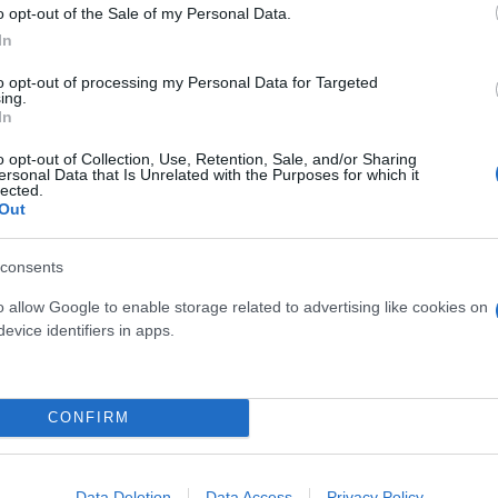
o opt-out of the Sale of my Personal Data.
In
to opt-out of processing my Personal Data for Targeted
ι. Νομίζω ότι βάζει περισσότερη πίεση στον εαυτό 
ing.
τρα πίεση στην ομάδα όταν το λέει αυτό, ούτε σε ε
In
o opt-out of Collection, Use, Retention, Sale, and/or Sharing
ersonal Data that Is Unrelated with the Purposes for which it
lected.
Out
consents
o allow Google to enable storage related to advertising like cookies on
evice identifiers in apps.
CONFIRM
Data Deletion
Data Access
Privacy Policy