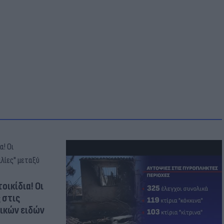
οικίδια! Οι
 στις
τικών ειδών