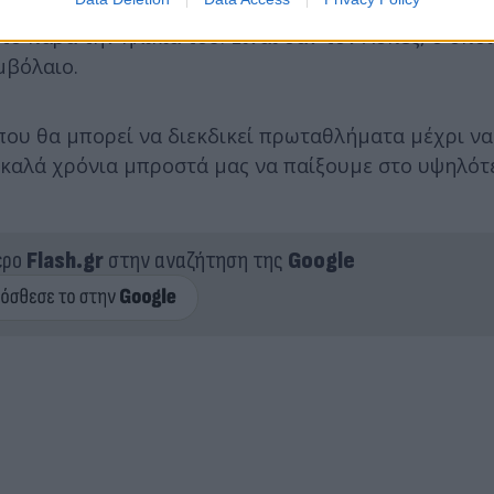
ϊ, αλλά έχουμε μερικά χρόνια ακόμα στο υψηλότερο 
το παρά την ηλικία του. Είναι σαν τον Λόπεζ, ο οπο
μβόλαιο.
που θα μπορεί να διεκδικεί πρωταθλήματα μέχρι ν
 καλά χρόνια μπροστά μας να παίξουμε στο υψηλότ
ερο
Flash.gr
στην αναζήτηση της
Google