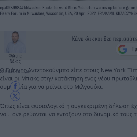
epa09899844 Milwaukee Bucks forward Khris Middleton warms up before game tw
Fiserv Forum in Milwaukee, Wisconsin, USA, 20 April 2022. EPA/KAMIL KRZACZYN
Κάνε κλικ και δες περισσότ
Φώτης
Νάκος
Ο Γιάννης Αντετοκούνμπο είπε στους New York Tim
22.09.2023 11:52
είναι οι Μπακς στην κατάκτηση ενός νέου πρωταθ
συμφωνία για να μείνει στο Μιλγουόκι.
Όπως είναι φυσιολογικό η συγκεκριμένη δήλωση έχ
να… ονειρεύονται να εντάξουν στο δυναμικό τους 