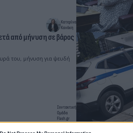
Κατερίνα
Κανάκη
ετά από μήνυση σε βάρος
ευρά του, μήνυση για ψευδή
Συντακτική
Ομάδα
Flash.gr
τικό για βιασμό - Τι λέει