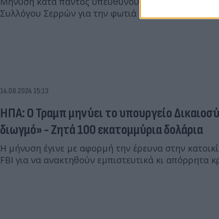
Μήνυση κατά παντός υπευθύνου θα καταθέσει ο πρ
Συλλόγου Σερρών για την φωτιά στο όρος Όρβηλος
14.08.2024 15:13
ΗΠΑ: Ο Τραμπ μηνύει το υπουργείο Δικαιοσύ
διωγμό» - Ζητά 100 εκατομμύρια δολάρια
Η μήνυση έγινε με αφορμή την έρευνα στην κατοικί
FBI για να ανακτηθούν εμπιστευτικά κι απόρρητα κ