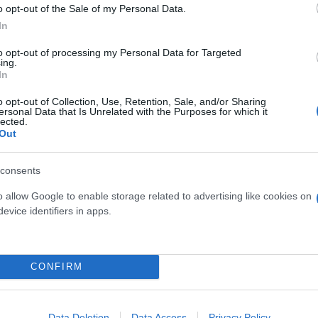
o opt-out of the Sale of my Personal Data.
In
 κινηθώ νομικά αν δεν
to opt-out of processing my Personal Data for Targeted
ing.
In
o opt-out of Collection, Use, Retention, Sale, and/or Sharing
οσώπου προκάλεσαν οι
ersonal Data that Is Unrelated with the Purposes for which it
lected.
ενειακές διακοπές του.
Out
consents
o allow Google to enable storage related to advertising like cookies on
evice identifiers in apps.
Συντακτική
Ομάδα
Flash.gr
ώ και έναν μήνα από τον
CONFIRM
Data Deletion
Data Access
Privacy Policy