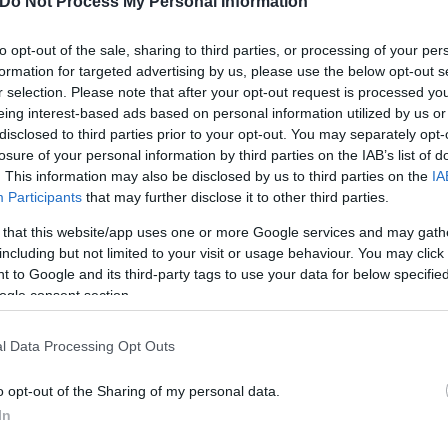
Do Not Process My Personal Information
πολυσέλιδη μήνυση που
to opt-out of the sale, sharing to third parties, or processing of your per
οδικών Χαλκίδας.
formation for targeted advertising by us, please use the below opt-out s
r selection. Please note that after your opt-out request is processed y
eing interest-based ads based on personal information utilized by us or
disclosed to third parties prior to your opt-out. You may separately opt-
losure of your personal information by third parties on the IAB’s list of
. This information may also be disclosed by us to third parties on the
IA
Participants
that may further disclose it to other third parties.
Συντακτική
Ομάδα
 that this website/app uses one or more Google services and may gath
Flash.gr
including but not limited to your visit or usage behaviour. You may click 
 to Google and its third-party tags to use your data for below specifi
ogle consent section.
l Data Processing Opt Outs
o opt-out of the Sharing of my personal data.
In