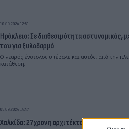
10.09.2024 12:51
Ηράκλειο: Σε διαθεσιμότητα αστυνομικός, μ
του για ξυλοδαρμό
Ο νεαρός ένστολος υπέβαλε και αυτός, από την πλ
κατάθεση.
05.09.2024 14:47
Χαλκίδα: 27χρονη αρχιτέκτονας μήνυσε εικασ