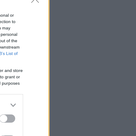
sonal or
ection to
ou may
 personal
out of the
 downstream
B’s List of
er and store
to grant or
ed purposes