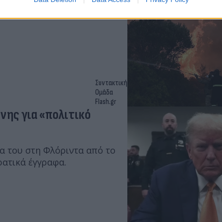
όεδρος του Δικηγορικού
.
Συντακτική
Ομάδα
Flash.gr
νης για «πολιτικό
α του στη Φλόριντα από το
ρατικά έγγραφα.