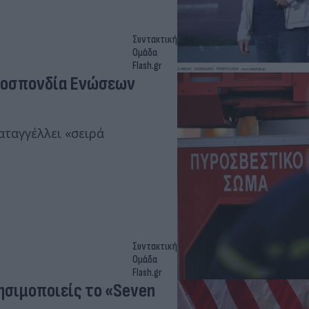
Συντακτική
Ομάδα
Flash.gr
μοσπονδία Ενώσεων
ταγγέλλει «σειρά
Συντακτική
Ομάδα
Flash.gr
ησιμοποιείς το «Seven