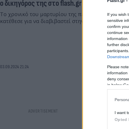
Flash.gr -
ο δικηγόρος της στο flash.gr
Το χρονικό του μαρτυρίου της περιγράφει σε μια 
If you wish 
κατέθεσε για να διαβιβαστεί στην Εισαγγελία Πρωτ
sensitive in
confirm you
continue se
information 
further disc
participants
Downstream 
03.09.2024 21:24
Please note
information 
deny consent
in below Go
Persona
I want t
Opted 