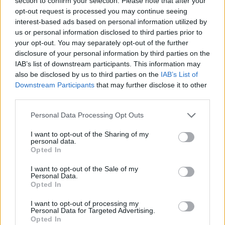
section to confirm your selection. Please note that after your
Μίροτιτς, για να σπεύσει να προσθέσει ωστόσο
opt-out request is processed you may continue seeing
ότι εκτιμά όσα έκανε η Ισπανία για αυτόν:
interest-based ads based on personal information utilized by
us or personal information disclosed to third parties prior to
your opt-out. You may separately opt-out of the further
«
Πάντα ένιωθα την Ισπανία ως δεύτερο σπίτι μου.
disclosure of your personal information by third parties on the
Η Ισπανία ήταν καλή για εμένα και μου έδωσε αυτή
IAB’s list of downstream participants. This information may
also be disclosed by us to third parties on the
IAB’s List of
την ευκαιρία. Για αυτό πάντα θα ευγνωμονώ την
Downstream Participants
that may further disclose it to other
Ισπανία».
third parties.
Please note that this website/app uses one or more Google
Personal Data Processing Opt Outs
services and may gather and store information including but
not limited to your visit or usage behaviour. You may click to
I want to opt-out of the Sharing of my
personal data.
grant or deny consent to Google and its third-party tags to
Opted In
use your data for below specified purposes in below Google
consent section.
I want to opt-out of the Sale of my
Personal Data.
Opted In
I want to opt-out of processing my
Personal Data for Targeted Advertising.
Opted In