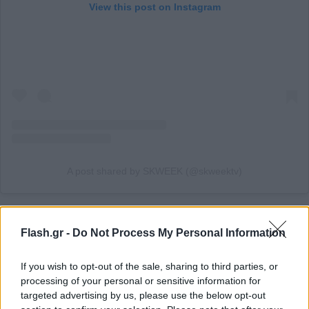
View this post on Instagram
A post shared by SKWEEK (@skweektv)
«
Δεν ένιωσα Ισπανός (σ.σ όταν φόρεσε την φανέλα
Flash.gr -
Do Not Process My Personal Information
της εθνικής Ισπανίας), ούτε τώρα νιώθω. Ποτέ δεν
ένιωσα Ισπανός. Πάντα ένιωθα, είμαι
If you wish to opt-out of the sale, sharing to third parties, or
Μαυροβούνιος/Σέρβος χριστιανός, ακόμα και όταν
processing of your personal or sensitive information for
targeted advertising by us, please use the below opt-out
έπαιζα για την Ισπανία»,
δήλωσε αρχικά ο