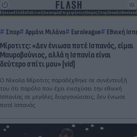
ιδήσεων
Ελλάδα
Πολιτική
Οικονομία
Επιχειρήσεις
Κόσμος
Σπορ
Showbiz
Weekend
Σπορ
Αρμάνι Μιλάνο
Euroleague
Εθνική Ισπ
Μίροτιτς: «Δεν ένιωσα ποτέ Ισπανός, είμαι
Μαυροβούνιος, αλλά η Ισπανία είναι
δεύτερο σπίτι μου» [vid]
Ο Νίκολα Μίροτιτς παραδέχθηκε σε συνέντευξή
του ότι παρόλο που έχει ενισχύσει την εθνική
Ισπανίας σε μεγάλες διοργανώεσεις, δεν ένιωσε
ποτέ Ισπανός