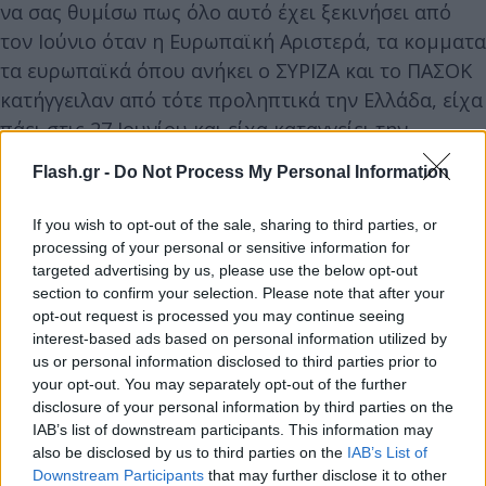
να σας θυμίσω πως όλο αυτό έχει ξεκινήσει από
τον Ιούνιο όταν η Ευρωπαϊκή Αριστερά, τα κομματα
τα ευρωπαϊκά όπου ανήκει ο ΣΥΡΙΖΑ και το ΠΑΣΟΚ
κατήγγειλαν από τότε προληπτικά την Ελλάδα, είχα
πάει στις 27 Ιουνίου και είχα καταγγείει την
προσπάθεια της Τουρκίας να εργαλοποιήσει τις
Flash.gr -
Do Not Process My Personal Information
νησίδες» τόνισε ο κ. Μηταράκης.
If you wish to opt-out of the sale, sharing to third parties, or
Συνελήφθησαν σε τουρκικές πόλεις
processing of your personal or sensitive information for
targeted advertising by us, please use the below opt-out
section to confirm your selection. Please note that after your
Όπως ανέφερε, οι 38 πρόσφυγες κατήγγειλαν ότι
opt-out request is processed you may continue seeing
interest-based ads based on personal information utilized by
συνελήφθησαν σε τούρκικες πόλεις, μεταφέρθηκαν
us or personal information disclosed to third parties prior to
με λεωφορεία από τις τούρκικες αρχές σε δομή,
your opt-out. You may separately opt-out of the further
μετά τους βάλανε στην όχθη του ποταμού Έβρου
disclosure of your personal information by third parties on the
από την τουρκική πλευρά και τους μετακίνησαν
IAB’s list of downstream participants. This information may
also be disclosed by us to third parties on the
IAB’s List of
τρεις φορές σε διαφορά σημεία εισόδου με την
Downstream Participants
that may further disclose it to other