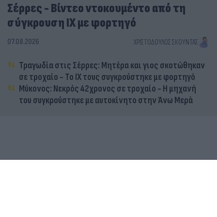
Σέρρες - Βίντεο ντοκουμέντο από τη
σύγκρουση ΙΧ με φορτηγό
07.08.2026
ΧΡΙΣΤΌΔΟΥΛΟΣ ΣΚΟΎΝΤΑΣ
Τραγωδία στις Σέρρες: Μητέρα και γιος σκοτώθηκαν
σε τροχαίο - Το ΙΧ τους συγκρούστηκε με φορτηγό
Μύκονος: Νεκρός 42χρονος σε τροχαίο - Η μηχανή
του συγκρούστηκε με αυτοκίνητο στην Άνω Μερά