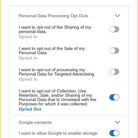
απειλή βίας, μέχρι να βρουν το κενό για να
third parties.
μπορέσουν σε ελληνικό έδαφος.
Please note that this website/app uses one or more Google
Personal Data Processing Opt Outs
services and may gather and store information including but
«Κινήθηκαν αμέσως οι ελληνικές Αρχές, σε
not limited to your visit or usage behaviour. You may click to
I want to opt-out of the Sharing of my
personal data.
grant or deny consent to Google and its third-party tags to
αντίθεση με όλα αυτά που λεγόντουσαν ήταν πολύ
Opted In
use your data for below specified purposes in below Google
καλά στην υγεία τους, δεν υπήρχε παιδάκι το οποίο
consent section.
I want to opt-out of the Sale of my
ήταν άρρωστο, όπως είχε ειπωθεί. Η έγκυος
Personal Data.
Opted In
γυναίκα πράγματι είναι στον όγδοο μήνα και
μεταφέρθηκε στο νοσοκομείο αλλά χωρίς κανένα
I want to opt-out of processing my
Personal Data for Targeted Advertising.
ιδιαίτερο θέμα».
Opted In
I want to opt-out of Collection, Use,
«Οι άνθρωποι αυτοί αυτή τη στιγμή βρίσκονται με
Retention, Sale, and/or Sharing of my
Personal Data that Is Unrelated with the
ασφάλεια στη χώρα. Τώρα, κατά δήλωσή τους
Purposes for which it was collected.
Opted Out
βρέθηκαν σε μία νησίδα για λίγες ημέρες, όχι για
όσες ημέρες αναφέρθηκε στα ξένα μέσα, διότι πάλι
Google consents
κατά δήλωσή τους, οι Τούρκοι τους μετακίνησαν σε
I want to allow Google to enable storage
τρία διαφορετικά δυνητικά σημεία εισόδου, και