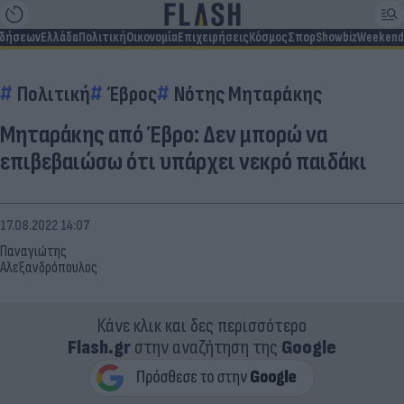
ιδήσεων
Ελλάδα
Πολιτική
Οικονομία
Επιχειρήσεις
Κόσμος
Σπορ
Showbiz
Weekend
Πολιτική
Έβρος
Νότης Μηταράκης
Μηταράκης από Έβρο: Δεν μπορώ να
επιβεβαιώσω ότι υπάρχει νεκρό παιδάκι
17.08.2022 14:07
Παναγιώτης
Αλεξανδρόπουλος
Κάνε κλικ και δες περισσότερο
Flash.gr
στην αναζήτηση της
Google