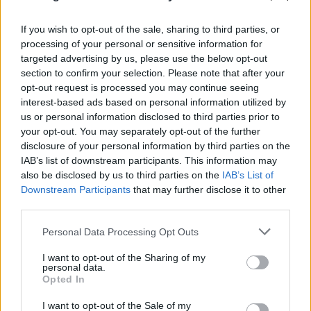
Η χαμηλή στάθμη του Δούναβη στη
If you wish to opt-out of the sale, sharing to third parties, or
Βουλγαρία αποκάλυψε τη γέφυρα του
processing of your personal or sensitive information for
targeted advertising by us, please use the below opt-out
Μεγάλου Κωνσταντίνου
section to confirm your selection. Please note that after your
06.08.2026
opt-out request is processed you may continue seeing
interest-based ads based on personal information utilized by
us or personal information disclosed to third parties prior to
your opt-out. You may separately opt-out of the further
disclosure of your personal information by third parties on the
IAB’s list of downstream participants. This information may
also be disclosed by us to third parties on the
IAB’s List of
Downstream Participants
that may further disclose it to other
third parties.
Please note that this website/app uses one or more Google
Personal Data Processing Opt Outs
services and may gather and store information including but
not limited to your visit or usage behaviour. You may click to
I want to opt-out of the Sharing of my
personal data.
grant or deny consent to Google and its third-party tags to
Opted In
use your data for below specified purposes in below Google
consent section.
I want to opt-out of the Sale of my