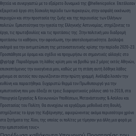
θητεία να συνεργαστώ με το εξαίρετο δυναμικό της @hellenicpolice. Επιτέλεσαν
εξαιρετικό έργο στη δύσκολη περίοδο των πυρκαγιών, στην ασφαλή εκκένωση
περιοχών και στην προστασία της ζωής και της περιουσίας των Ελλήνων
πολιτών. Εμπιστεύτηκα την ηγεσία της Ελληνικής Αστυνομίας, στηρίζοντας το
έργο, τις πρωτοβουλίες και τις προτάσεις της. Στην πολιτική μου διαδρομή
προτάσσω το καθήκον, την αφοσίωση, την αποτελεσματικότητα. Δούλεψα
σκληρά για την αντιμετώπιση της μεταναστευτικής κρίσης την περίοδο 2020-23.
Προσπάθησα με όραμα και σχέδιο να προχωρήσω σε σημαντικές αλλαγές στο
@yptpgr. Παραδέχομαι τη λάθος κρίση μου να βρεθώ για 2 μέρες εκτός Αθηνών,
επισκεπτόμενος την οικογένεια μου, καθώς με τη στάση αυτή δόθηκε λάθος
μήνυμα σε αυτούς που αγωνίζονταν στην πρώτη γραμμή. Ανέλαβα λοιπόν την
ευθύνη και παραιτήθηκα. Ευχαριστώ θερμά τον Πρωθυπουργό για την
εμπιστοσύνη που μου έδειξε σε τρεις διαφορετικούς ρόλους από το 2019, στα
Υπουργεία Εργασίας & Κοινωνικών Υποθέσεων, Μετανάστευσης & Ασύλου και
Προστασίας του Πολίτη. Θα συνεχίσω να εργάζομαι μεθοδικά στη Βουλή,
στηρίζοντας το έργο της Κυβέρνησης, αφιερώνοντας ακόμα περισσότερο χρόνο
στα ζητήματα της Χίου, της οποίας οι πολίτες με τίμησαν για άλλη μια φορά με
την εμπιστοσύνη τους».
Παρέδωσα καθήκοντα Υπουργού Προστασίας του