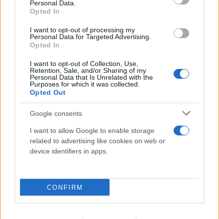
Personal Data.
Opted In
I want to opt-out of processing my
Personal Data for Targeted Advertising.
Opted In
I want to opt-out of Collection, Use,
Retention, Sale, and/or Sharing of my
Personal Data that Is Unrelated with the
Purposes for which it was collected.
Opted Out
Google consents
ΠΑΟΚ - Άντερλεχτ 0-1: «Πλήρωσε» το γρήγορο
I want to allow Google to enable storage
γκολ και την αστοχία του από την άσπρη βούλα
related to advertising like cookies on web or
device identifiers in apps.
06.08.2026
CONFIRM