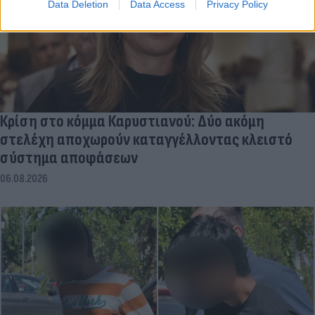
Data Deletion
Data Access
Privacy Policy
Κρίση στο κόμμα Καρυστιανού: Δύο ακόμη
στελέχη αποχωρούν καταγγέλλοντας κλειστό
σύστημα αποφάσεων
06.08.2026