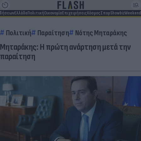
ιδήσεων
Ελλάδα
Πολιτική
Οικονομία
Επιχειρήσεις
Κόσμος
Σπορ
Showbiz
Weekend
Πολιτική
Παραίτηση
Νότης Μηταράκης
Μηταράκης: Η πρώτη ανάρτηση μετά την
παραίτηση