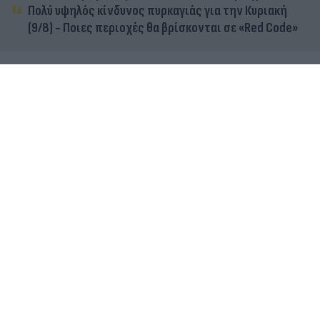
Πολύ υψηλός κίνδυνος πυρκαγιάς για την Κυριακή
(9/8) - Ποιες περιοχές θα βρίσκονται σε «Red Code»