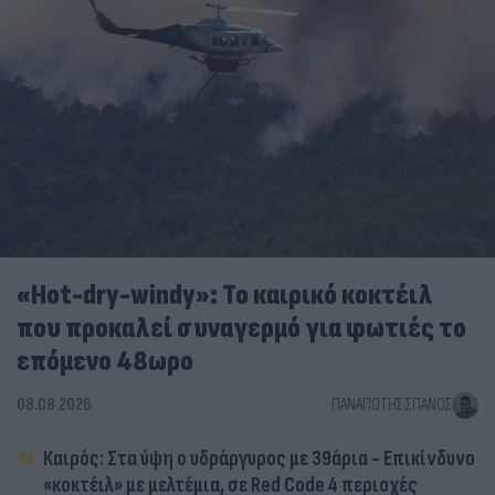
«Hot-dry-windy»: Το καιρικό κοκτέιλ
που προκαλεί συναγερμό για φωτιές το
επόμενο 48ωρο
08.08.2026
ΠΑΝΑΓΙΏΤΗΣ ΣΠΑΝΌΣ
Καιρός: Στα ύψη ο υδράργυρος με 39άρια - Επικίνδυνο
«κοκτέιλ» με μελτέμια, σε Red Code 4 περιοχές