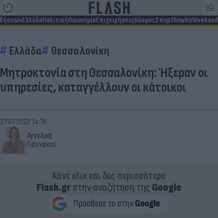
ιδήσεων
Ελλάδα
Πολιτική
Οικονομία
Επιχειρήσεις
Κόσμος
Σπορ
Showbiz
Weekend
Ελλάδα
Θεσσαλονίκη
Μητροκτονία στη Θεσσαλονίκη: Ήξεραν οι
υπηρεσίες, καταγγέλλουν οι κάτοικοι
27.07.2022 14:36
Αγγελική
Γιαννακού
Κάνε κλικ και δες περισσότερο
Flash.gr
στην αναζήτηση της
Google