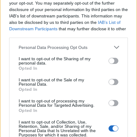
τον ίδιο να τη βρίσκει λίγο αργότερα νεκρή,
your opt-out. You may separately opt-out of the further
disclosure of your personal information by third parties on the
χτυπημένη σε διάφορα σημεία.
IAB’s list of downstream participants. This information may
also be disclosed by us to third parties on the
IAB’s List of
Για σπίτι με σοβαρά θέματα στο οποίο πολύ συχνά
Downstream Participants
that may further disclose it to other
third parties.
ακούγονταν καυγάδες, μίλησε ο πρόεδρος της
κοινότητας Ξηροχωρίου, Ιάκωβος Τσινασλανίδης,
Please note that this website/app uses one or more Google
Personal Data Processing Opt Outs
services and may gather and store information including but
προσθέτοντας πως ο δράστης δημιουργούσε πολλά
not limited to your visit or usage behaviour. You may click to
I want to opt-out of the Sharing of my
προβλήματα εξαιτίας του αλκοόλ.
personal data.
grant or deny consent to Google and its third-party tags to
Opted In
use your data for below specified purposes in below Google
consent section.
Όπως είπε, ο δράστης εμφανίστηκε στο καφενείο
I want to opt-out of the Sale of my
Personal Data.
λέγοντας πως απλά η μητέρα του πέθανε, ενώ λίγη
Opted In
ώρα αργότερα εμφανίστηκε στο σημείο η
I want to opt-out of processing my
Αστυνομία.
Personal Data for Targeted Advertising.
Opted In
I want to opt-out of Collection, Use,
https://www.youtube.com/watch?v=quxoKLElmls
Retention, Sale, and/or Sharing of my
Personal Data that Is Unrelated with the
Purposes for which it was collected.