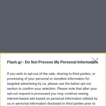
Τραγική φιγούρα, ο αδελφός του δράστη που ζούσε
Flash.gr -
Do Not Process My Personal Information
στο ίδιο σπίτι και ο οποίος δήλωσε πως και ο ίδιος
If you wish to opt-out of the sale, sharing to third parties, or
βρισκόταν στο στόχαστρο του αδελφού του πολύ
processing of your personal or sensitive information for
συχνά,
δεχόμενος απειλές
.
targeted advertising by us, please use the below opt-out
section to confirm your selection. Please note that after your
opt-out request is processed you may continue seeing
Για τη μέρα της δολοφονίας ανέφερε πως ο
interest-based ads based on personal information utilized by
αδελφός του απλά του είπε “τελείωσε η μάνα” με
us or personal information disclosed to third parties prior to