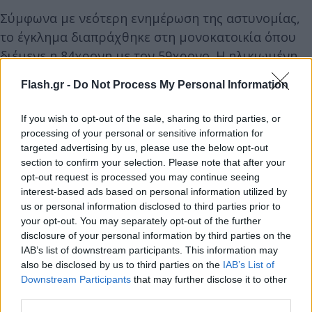
Σύμφωνα με νεότερη ενημέρωση της αστυνομίας,
το έγκλημα διαπράχθηκε στη μονοκατοικία όπου
διέμενε η 84χρονη με τον 59χρονο. Η ηλικιωμένη
αντιμετώπιζε κινητικά προβλήματα και
Flash.gr -
Do Not Process My Personal Information
προβλήματα όρασης.
If you wish to opt-out of the sale, sharing to third parties, or
Μέχρι στιγμής δεν έχει γίνει γνωστό τι προηγήθηκε
processing of your personal or sensitive information for
targeted advertising by us, please use the below opt-out
του εγκλήματος. Αυτό που προκύπτει είναι ότι ο
section to confirm your selection. Please note that after your
δράστης κατάφερε τα θανατηφόρα χτυπήματα με
opt-out request is processed you may continue seeing
τα χέρια του και τη χρήση κάποιου αντικειμένου.
interest-based ads based on personal information utilized by
us or personal information disclosed to third parties prior to
your opt-out. You may separately opt-out of the further
disclosure of your personal information by third parties on the
IAB’s list of downstream participants. This information may
also be disclosed by us to third parties on the
IAB’s List of
Downstream Participants
that may further disclose it to other
third parties.