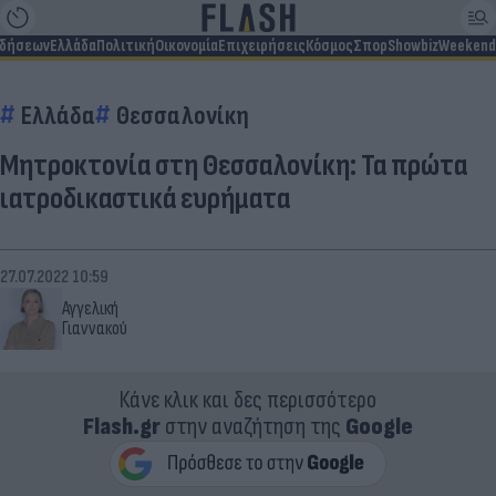
ιδήσεων
Ελλάδα
Πολιτική
Οικονομία
Επιχειρήσεις
Κόσμος
Σπορ
Showbiz
Weekend
Ελλάδα
Θεσσαλονίκη
Μητροκτονία στη Θεσσαλονίκη: Τα πρώτα
ιατροδικαστικά ευρήματα
27.07.2022 10:59
Αγγελική
Γιαννακού
Κάνε κλικ και δες περισσότερο
Flash.gr
στην αναζήτηση της
Google