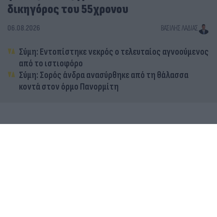
δικηγόρος του 55χρονου
06.08.2026
ΒΑΣΊΛΗΣ ΛΑΔΙΆΣ
Σύμη: Εντοπίστηκε νεκρός ο τελευταίος αγνοούμενος
από το ιστιοφόρο
Σύμη: Σορός άνδρα ανασύρθηκε από τη θάλασσα
κοντά στον όρμο Πανορμίτη