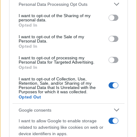
Please note that this website/app uses one or more Google
Personal Data Processing Opt Outs
services and may gather and store information including but
not limited to your visit or usage behaviour. You may click to
I want to opt-out of the Sharing of my
personal data.
grant or deny consent to Google and its third-party tags to
Opted In
use your data for below specified purposes in below Google
consent section.
I want to opt-out of the Sale of my
Personal Data.
Opted In
I want to opt-out of processing my
Personal Data for Targeted Advertising.
Opted In
I want to opt-out of Collection, Use,
Retention, Sale, and/or Sharing of my
Personal Data that Is Unrelated with the
Purposes for which it was collected.
Opted Out
Google consents
I want to allow Google to enable storage
related to advertising like cookies on web or
device identifiers in apps.