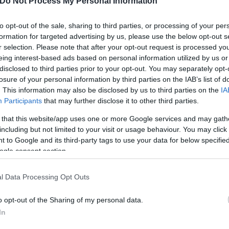
Do Not Process My Personal Information
to opt-out of the sale, sharing to third parties, or processing of your per
formation for targeted advertising by us, please use the below opt-out s
r selection. Please note that after your opt-out request is processed y
eing interest-based ads based on personal information utilized by us or
disclosed to third parties prior to your opt-out. You may separately opt-
losure of your personal information by third parties on the IAB’s list of
. This information may also be disclosed by us to third parties on the
IA
Participants
that may further disclose it to other third parties.
αίνει εκεί που δεν τολμάει κανείς
 that this website/app uses one or more Google services and may gath
including but not limited to your visit or usage behaviour. You may click 
ρδίζει τον πόλεμο με τους βλάκες
 to Google and its third-party tags to use your data for below specifi
ει Κασσελάκη και Φίλιππο Ντε Γκρες στον στρατό
ogle consent section.
άν διασταυρώνουν τα ξίφη τους με φόντο τους τε
l Data Processing Opt Outs
o opt-out of the Sharing of my personal data.
In