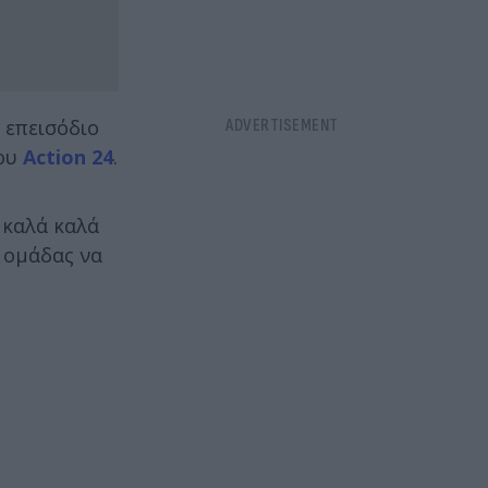
 επεισόδιο
του
Action 24
.
 καλά καλά
ς ομάδας να