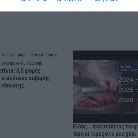
τίνια: 3,5 φορές
 ο κίνδυνος σοβαρής
ς κάκωσης
Είδος... πολυτελείας τα κ
ύψη οι τιμές στο μοσχάρι 