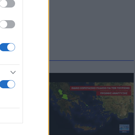
οικίδια! Οι
 στις
τικών ειδών