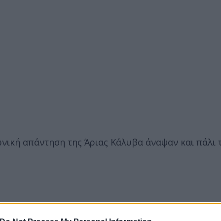
ωνική απάντηση της Άριας Κάλυβα άναψαν και πάλι 
ερο
Flash.gr
στην αναζήτηση της
Google