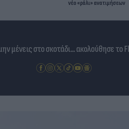
νέο «ράλι» ανατιμήσεων
 μην μένεις στο σκοτάδι... ακολούθησε το F