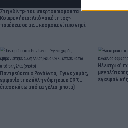
Στη «δίνη» του υπερτουρισμού τα
Κουφονήσια: Από «απάτητος»
παράδεισος σε... κοσμοπολίτικο νησί
Ηλεκτρικά πα
μεγαλύτερος
Παντρεύεται ο Ρονάλντο; Έγινε χαμός,
εγκεφαλική
εμφανίστηκε άλλη νύφη και ο CR7…
έπεσε κάτω από τα γέλια (photo)