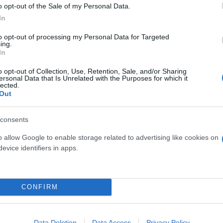
o opt-out of the Sale of my Personal Data.
 Καλυβάτσης
Action 24
Χιούμορ
In
to opt-out of processing my Personal Data for Targeted
ing.
In
o opt-out of Collection, Use, Retention, Sale, and/or Sharing
ersonal Data that Is Unrelated with the Purposes for which it
lected.
Out
consents
o allow Google to enable storage related to advertising like cookies on
evice identifiers in apps.
δόξα, υπήρξε ένας
έπρεπε να δώσει μια
Και οι μαϊμούδες έχουν κατ
για τον γιο του
επιστήμονες ρίχνουν φως
CONFIRM
"φιλίες" μεταξύ διαφορε
Data Deletion
Data Access
Privacy Policy