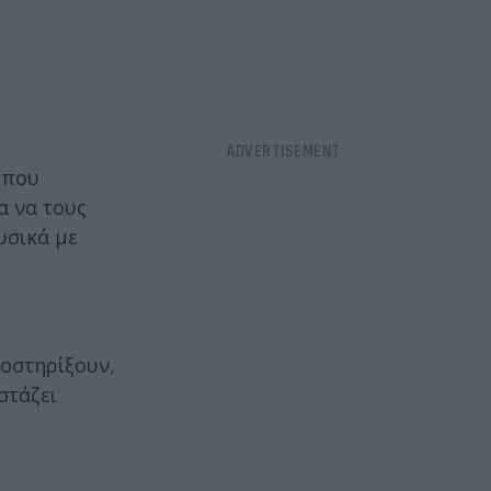
 που
α να τους
υσικά με
οστηρίξουν,
στάζει