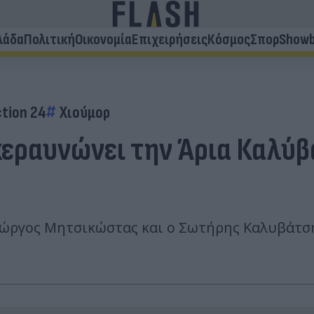
λάδα
Πολιτική
Οικονομία
Επιχειρήσεις
Κόσμος
Σπορ
Showb
tion 24
Χιούμορ
κεραυνώνει την Άρια Καλύβα
Γιώργος Μητσικώστας και ο Σωτήρης Καλυβάτση