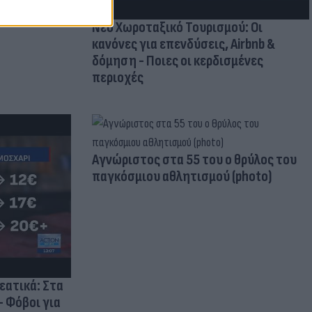
Νέο Χωροταξικό Τουρισμού: Οι
κανόνες για επενδύσεις, Airbnb &
δόμηση - Ποιες οι κερδισμένες
περιοχές
Aγνώριστος στα 55 του ο θρύλος του
παγκόσμιου αθλητισμού (photo)
ρεατικά: Στα
- Φόβοι για