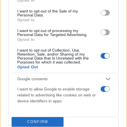
Opted In
use your data for below specified purposes in below Google
consent section.
I want to opt-out of the Sale of my
Personal Data.
Opted In
I want to opt-out of processing my
Personal Data for Targeted Advertising.
Opted In
I want to opt-out of Collection, Use,
Retention, Sale, and/or Sharing of my
Personal Data that Is Unrelated with the
Purposes for which it was collected.
Opted Out
Google consents
I want to allow Google to enable storage
related to advertising like cookies on web or
device identifiers in apps.
CONFIRM
Ζητούμενο είναι, έστω και την ύστατη στιγμή, να