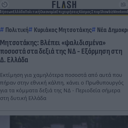
ιδήσεων
Ελλάδα
Πολιτική
Οικονομία
Επιχειρήσεις
Κόσμος
Σπορ
Showbiz
Weekend
Πολιτική
Κυριάκος Μητσοτάκης
Νέα Δημοκρ
Μητσοτάκης: Βλέπει «ψαλιδισμένα»
ποσοστά στα δεξιά της ΝΔ - Εξόρμηση στη
Δ. Ελλάδα
Εκτίμηση για χαμηλότερα ποσοστά από αυτά που
πήραν στην εθνική κάλπη, κάνει ο Πρωθυπουργός
για τα κόμματα δεξιά της ΝΔ - Περιοδεία σήμερα
στη δυτική Ελλάδα