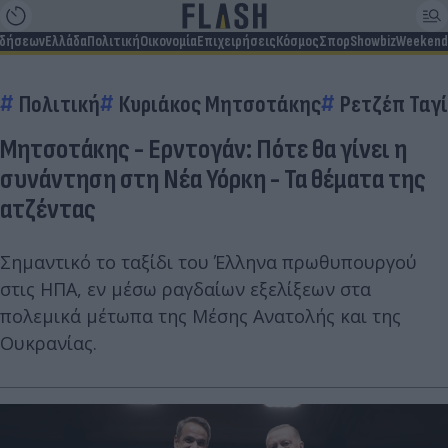
ιδήσεων
Ελλάδα
Πολιτική
Οικονομία
Επιχειρήσεις
Κόσμος
Σπορ
Showbiz
Weekend
Πολιτική
Κυριάκος Μητσοτάκης
Ρετζέπ Ταγ
Μητσοτάκης - Ερντογάν: Πότε θα γίνει η
συνάντηση στη Νέα Υόρκη - Τα θέματα της
ατζέντας
Σημαντικό το ταξίδι του Έλληνα πρωθυπουργού
στις ΗΠΑ, εν μέσω ραγδαίων εξελίξεων στα
πολεμικά μέτωπα της Μέσης Ανατολής και της
Ουκρανίας.