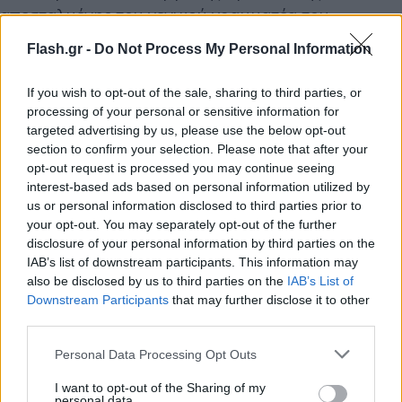
απεσταλμένης του γενικού γραμματέα του
Οργανισμού Ηνωμένων Εθνών αναμένεται να
Flash.gr -
Do Not Process My Personal Information
κυριαρχήσουν και στις συνομιλίες που θα έχει ο
πρωθυπουργός με τον Αντόνιο Γκουτέρες.
If you wish to opt-out of the sale, sharing to third parties, or
processing of your personal or sensitive information for
targeted advertising by us, please use the below opt-out
Εξάλλου, υπενθυμίζεται ότι την Πέμπτη (19/9),
section to confirm your selection. Please note that after your
ο Κυριάκος Μητσοτάκης και ο Νίκος
opt-out request is processed you may continue seeing
Χριστοδουλίδης συναντήθηκαν στο Μέγαρο
interest-based ads based on personal information utilized by
us or personal information disclosed to third parties prior to
Μαξίμου, με στόχο τον κοινό βηματισμό Αθήνας
your opt-out. You may separately opt-out of the further
και Λευκωσίας και το συντονισμό των ενεργειών
disclosure of your personal information by third parties on the
τους, σε μία χρονική στιγμή διαφαινόμενων
IAB’s list of downstream participants. This information may
also be disclosed by us to third parties on the
IAB’s List of
εξελίξεων για το Κυπριακό.
Downstream Participants
that may further disclose it to other
third parties.
Το πρόγραμμα του πρωθυπουργού
Please note that this website/app uses one or more Google
Personal Data Processing Opt Outs
services and may gather and store information including but
Όσον αφορά το πρόγραμμα του πρωθυπουργού
not limited to your visit or usage behaviour. You may click to
I want to opt-out of the Sharing of my
personal data.