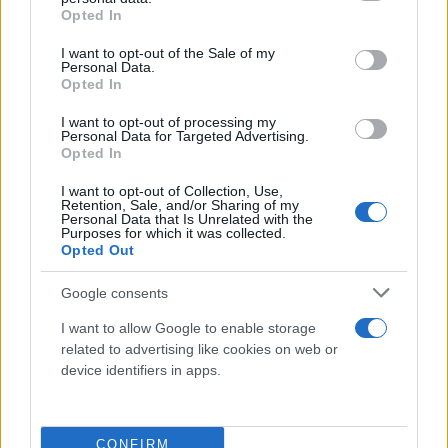
στη Νέα Υόρκη, να τονίζουμε ότι στις 22 και 23
grant or deny consent to Google and its third-party tags to
Opted In
use your data for below specified purposes in below Google
Σεπτεμβρίου θα κάνει παρεμβάσεις στη Σύνοδο
consent section.
I want to opt-out of the Sale of my
Κορυφής του ΟΗΕ ενώ θα πραγματοποιήσει και
Personal Data.
σύντομη ομιλία παραλαμβάνοντας το βραβείο
Opted In
Global Citizen. Στις 26 Σεπτεμβρίου θα
I want to opt-out of processing my
συμμετάσχει στις εργασίες και τις συναντήσεις της
Personal Data for Targeted Advertising.
Opted In
Συνόδου και θα πραγματοποιήσει ομιλία ενώπιον
της Γενικής Συνέλευσης του ΟΗΕ
I want to opt-out of Collection, Use,
Retention, Sale, and/or Sharing of my
Personal Data that Is Unrelated with the
Purposes for which it was collected.
Opted Out
Google consents
I want to allow Google to enable storage
related to advertising like cookies on web or
device identifiers in apps.
CONFIRM