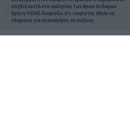
σπηλιά κοντά στο εκκλησάκι των Αγίων Ισιδώρων
Κρήτη: Η ΕΛΑΣ διαψεύδει ότι τουρίστας ήθελε να
πληρώσει για να ασελγήσει σε ανήλικη