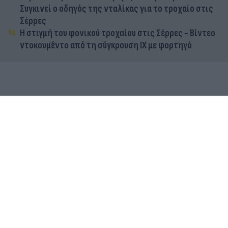
Συγκινεί ο οδηγός της νταλίκας για το τροχαίο στις
Σέρρες
Η στιγμή του φονικού τροχαίου στις Σέρρες - Βίντεο
ντοκουμέντο από τη σύγκρουση ΙΧ με φορτηγό