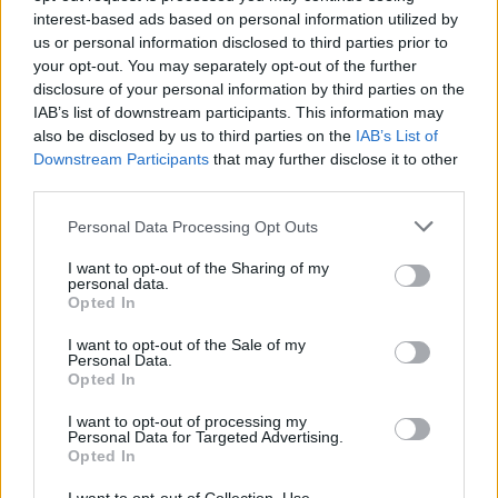
interest-based ads based on personal information utilized by
us or personal information disclosed to third parties prior to
your opt-out. You may separately opt-out of the further
disclosure of your personal information by third parties on the
IAB’s list of downstream participants. This information may
also be disclosed by us to third parties on the
IAB’s List of
Downstream Participants
that may further disclose it to other
third parties.
Please note that this website/app uses one or more Google
Personal Data Processing Opt Outs
services and may gather and store information including but
not limited to your visit or usage behaviour. You may click to
I want to opt-out of the Sharing of my
personal data.
grant or deny consent to Google and its third-party tags to
Opted In
use your data for below specified purposes in below Google
Παρουσία του πρωθυπουργού Κυριάκου
consent section.
I want to opt-out of the Sale of my
Μητσοτάκη και του Πρίγκιπα Διαδόχου του Θρόνου
Personal Data.
της Σαουδικής Αραβίας, ο Νίκος Δένδιας υπέγραψε
Opted In
με τον Σαουδάραβα ομόλογό του Φαϊζάλ μπιν
I want to opt-out of processing my
Personal Data for Targeted Advertising.
Φαρχάν μνημόνιο κατανόησης για τη Διαμόρφωση
Opted In
Στρατηγικής Εταιρικής Σχέσης.