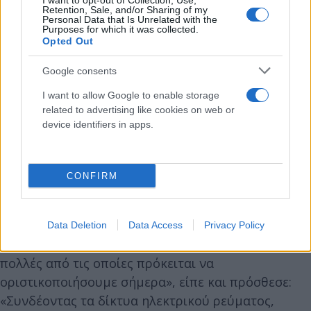
I want to opt-out of Collection, Use,
Retention, Sale, and/or Sharing of my
Personal Data that Is Unrelated with the
Σαλμάν σε Μητσοτάκη: Παρέχουμε στην
Purposes for which it was collected.
Opted Out
Ελλάδα φθηνότερη ενέργεια
Google consents
Η σχέση μεταξύ της Ελλάδας και της Σαουδικής
I want to allow Google to enable storage
Αραβίας είναι ιστορική, τόνισε ο διάδοχος του
related to advertising like cookies on web or
device identifiers in apps.
θρόνου της Σαουδικής Αραβίας, Μοχάμεντ μπιν
Σαλμάν, κατά τη συνάντησή του την Τρίτη με τον
Κυριάκο Μητσοτάκη, δίνοντας έμφαση στην
CONFIRM
ενέργεια και τις προοπτικές συνεργασίας των δύο
πλευρών.
Data Deletion
Data Access
Privacy Policy
«Πιστεύω ότι έχουμε επίσης ιστορικές ευκαιρίες,
πολλές από τις οποίες πρόκειται να
οριστικοποιήσουμε σήμερα», είπε και πρόσθεσε:
«Συνδέοντας τα δίκτυα ηλεκτρικού ρεύματος,