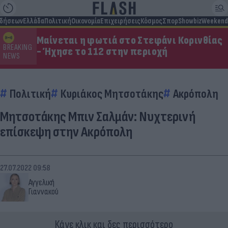
ιδήσεων
Ελλάδα
Πολιτική
Οικονομία
Επιχειρήσεις
Κόσμος
Σπορ
Showbiz
Weekend
Μαίνεται η φωτιά στο Στεφάνι Κορινθίας
BREAKING
- Ήχησε το 112 στην περιοχή
NEWS
Πολιτική
Κυριάκος Μητσοτάκης
Ακρόπολη
Μητσοτάκης Μπιν Σαλμάν: Νυχτερινή
επίσκεψη στην Ακρόπολη
27.07.2022 09:58
Αγγελική
Γιαννακού
Κάνε κλικ και δες περισσότερο