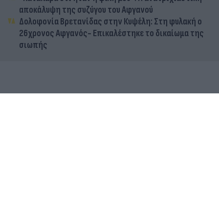
αποκάλυψη της συζύγου του Αφγανού
Δολοφονία Βρετανίδας στην Κυψέλη: Στη φυλακή ο
26χρονος Αφγανός- Επικαλέστηκε το δικαίωμα της
σιωπής