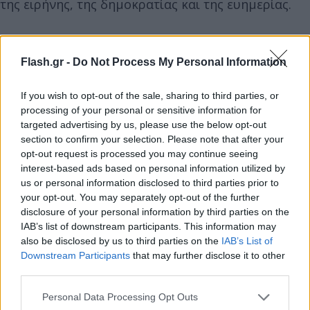
της ειρήνης, της δημοκρατίας και της ευημερίας.
Ο μόνος τρόπος για να διαχειριστούμε αυτή τη
σχέση, στη βάση της ισότητας, είναι για εμάς να
Flash.gr -
Do Not Process My Personal Information
γίνουμε ισχυρότεροι και πιο αυτόνομοι. Και αυτή
If you wish to opt-out of the sale, sharing to third parties, or
ακριβώς πρέπει να είναι η ατζέντα για τα επόμενα
processing of your personal or sensitive information for
5 χρόνια. H σχέση μας με τις ΗΠΑ είναι σημαντική,
targeted advertising by us, please use the below opt-out
είναι απαραίτητη και αυτή η διατλαντική σχέση
section to confirm your selection. Please note that after your
opt-out request is processed you may continue seeing
πρέπει να εξελιχθεί, αλλά πρέπει να την
interest-based ads based on personal information utilized by
προσεγγίσουμε από μια θέση ισχύος και
us or personal information disclosed to third parties prior to
αυτοπεποίθησης».
your opt-out. You may separately opt-out of the further
disclosure of your personal information by third parties on the
IAB’s list of downstream participants. This information may
also be disclosed by us to third parties on the
IAB’s List of
Downstream Participants
that may further disclose it to other
third parties.
Please note that this website/app uses one or more Google
Personal Data Processing Opt Outs
services and may gather and store information including but