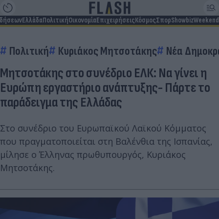
ιδήσεων
Ελλάδα
Πολιτική
Οικονομία
Επιχειρήσεις
Κόσμος
Σπορ
Showbiz
Weekend
Πολιτική
Κυριάκος Μητσοτάκης
Νέα Δημοκρ
Μητσοτάκης στο συνέδριο ΕΛΚ: Να γίνει η
Ευρώπη εργαστήριο ανάπτυξης- Πάρτε το
παράδειγμα της Ελλάδας
Στο συνέδριο του Ευρωπαϊκού Λαϊκού Κόμματος
που πραγματοποιείται στη Βαλένθια της Ισπανίας,
μίλησε ο Έλληνας πρωθυπουργός, Κυριάκος
Μητσοτάκης.