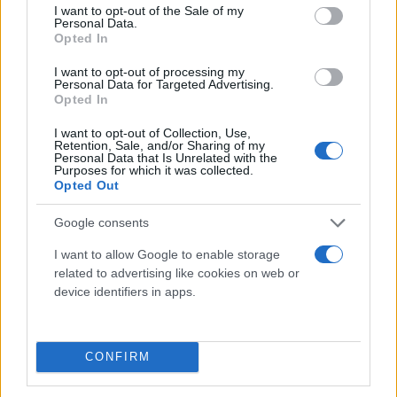
consent section.
I want to opt-out of the Sale of my
Personal Data.
«Με συγκίνηση υποδέχομαι την εκλογή μου σε
Opted In
θέση Αντιπροέδρου του Ευρωπαϊκού Λαϊκού
I want to opt-out of processing my
Κόμματος! Όχι μόνο διότι επανασυνδέομαι πιο
Personal Data for Targeted Advertising.
στενά με τις Βρυξέλλες μετά από 18 χρόνια. Αλλά
Opted In
και διότι η Νέα Δημοκρατία επιστρέφει στην
I want to opt-out of Collection, Use,
Retention, Sale, and/or Sharing of my
αντιπροεδρία του Ευρωπαϊκού Λαϊκού Κόμματος
Personal Data that Is Unrelated with the
Purposes for which it was collected.
μετά από 20 χρόνια. Ευχαριστώ για την υποστήριξή
Opted Out
τους τον Πρωθυπουργό Κυριάκο Μητσοτάκη, τον
Βαγγέλη Μεϊμαράκη, τους ευρωβουλευτές και
Google consents
όλους τους συναδέλφους της αποστολής της Νέας
I want to allow Google to enable storage
Δημοκρατίας. Αλλά, επίσης, και τους πολλούς
related to advertising like cookies on web or
συνέδρους του Ευρωπαϊκού Λαϊκού Κόμματος που
device identifiers in apps.
τίμησαν στο πρόσωπό μου τη Νέα Δημοκρατία και
την Ελλάδα. Με δεδομένο ότι το Ευρωπαϊκό Λαϊκό
CONFIRM
Κόμμα είναι το μεγαλύτερο στην ΕΕ, η νέα αυτή
θέση δίνει τη δυνατότητα όχι μόνο σε μένα, αλλά