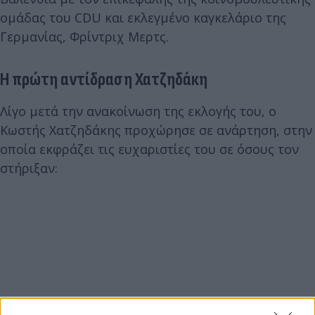
ομάδας του CDU και εκλεγμένο καγκελάριο της
Γερμανίας, Φρίντριχ Μερτς.
Η πρώτη αντίδραση Χατζηδάκη
Λίγο μετά την ανακοίνωση της εκλογής του, ο
Κωστής Χατζηδάκης προχώρησε σε ανάρτηση, στην
οποία εκφράζει τις ευχαριστίες του σε όσους τον
στήριξαν: