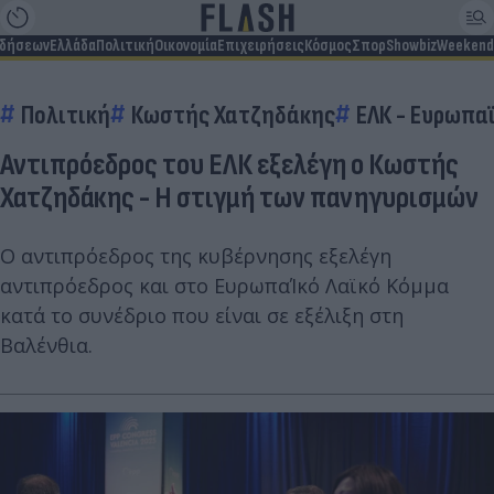
ιδήσεων
Ελλάδα
Πολιτική
Οικονομία
Επιχειρήσεις
Κόσμος
Σπορ
Showbiz
Weekend
Πολιτική
Κωστής Χατζηδάκης
ΕΛΚ - Ευρωπα
Αντιπρόεδρος του ΕΛΚ εξελέγη ο Κωστής
Χατζηδάκης - Η στιγμή των πανηγυρισμών
Ο αντιπρόεδρος της κυβέρνησης εξελέγη
αντιπρόεδρος και στο ΕυρωπαΊκό Λαϊκό Κόμμα
κατά το συνέδριο που είναι σε εξέλιξη στη
Βαλένθια.