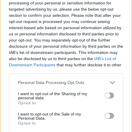
Σε ανάρτησή της στο Twitter, η Ούρσουλα φον
processing of your personal or sensitive information for
targeted advertising by us, please use the below opt-out
ντερ Λάιεν ανέφερε: «Ο Μιχαήλ Γκορμπατσόφ ήταν
section to confirm your selection. Please note that after your
ένας αξιόπιστος και σεβαστός ηγέτης. Έπαιξε
opt-out request is processed you may continue seeing
καθοριστικό ρόλο για τον τερματισμό του Ψυχρού
interest-based ads based on personal information utilized by
Πολέμου και την πτώση του Σιδηρούν
us or personal information disclosed to third parties prior to
your opt-out. You may separately opt-out of the further
Παραπετάσματος. Άνοιξε το δρόμο για μια
disclosure of your personal information by third parties on the
ελεύθερη Ευρώπη. Αυτή την κληρονομιά δεν θα την
IAB’s list of downstream participants. This information may
ξεχάσουμε. R.I.P Μιχαήλ Γκορμπατσόφ».
also be disclosed by us to third parties on the
IAB’s List of
Downstream Participants
that may further disclose it to other
third parties.
Ο Γάλλος πρόεδρος Εμανουέλ Μακρόν περιέγραψε
Please note that this website/app uses one or more Google
τον Γκορμπατσόφ ως «άνθρωπο της ειρήνης» στο
Personal Data Processing Opt Outs
services and may gather and store information including but
Twitter νωρίς το πρωί της Τετάρτης, λέγοντας ότι
not limited to your visit or usage behaviour. You may click to
I want to opt-out of the Sharing of my
personal data.
«άνοιξε έναν δρόμο ελευθερίας για τους Ρώσους. Η
grant or deny consent to Google and its third-party tags to
Opted In
use your data for below specified purposes in below Google
δέσμευσή του για την ειρήνη στην Ευρώπη άλλαξε
consent section.
I want to opt-out of the Sale of my
την κοινή μας ιστορία».
Personal Data.
Opted In