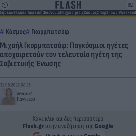
ιδήσεων
Ελλάδα
Πολιτική
Οικονομία
Επιχειρήσεις
Κόσμος
Σπορ
Showbiz
Weekend
Κόσμος
Γκορμπατσόφ
Μιχαήλ Γκορμπατσόφ: Παγκόσμιοι ηγέτες
αποχαιρετούν τον τελευταίο ηγέτη της
Σοβιετικής Ένωσης
31.08.2022 08:25
Αγγελική
Γιαννακού
Κάνε κλικ και δες περισσότερο
Flash.gr
στην αναζήτηση της
Google