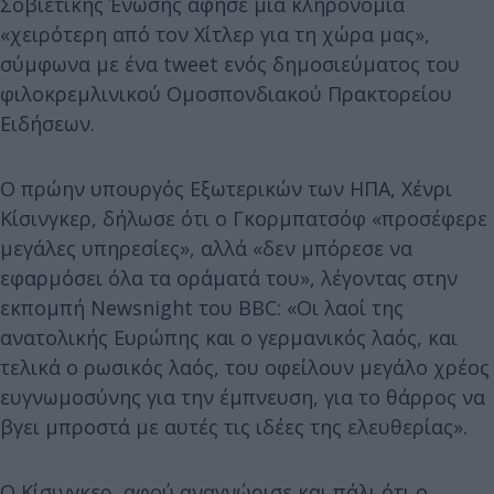
Σοβιετικής Ένωσης άφησε μια κληρονομιά
«χειρότερη από τον Χίτλερ για τη χώρα μας»,
σύμφωνα με ένα tweet ενός δημοσιεύματος του
φιλοκρεμλινικού Ομοσπονδιακού Πρακτορείου
Ειδήσεων.
Ο πρώην υπουργός Εξωτερικών των ΗΠΑ, Χένρι
Κίσινγκερ, δήλωσε ότι ο Γκορμπατσόφ «προσέφερε
μεγάλες υπηρεσίες», αλλά «δεν μπόρεσε να
εφαρμόσει όλα τα οράματά του», λέγοντας στην
εκπομπή Newsnight του BBC: «Οι λαοί της
ανατολικής Ευρώπης και ο γερμανικός λαός, και
τελικά ο ρωσικός λαός, του οφείλουν μεγάλο χρέος
ευγνωμοσύνης για την έμπνευση, για το θάρρος να
βγει μπροστά με αυτές τις ιδέες της ελευθερίας».
Ο Κίσινγκερ, αφού αναγνώρισε και πάλι ότι ο