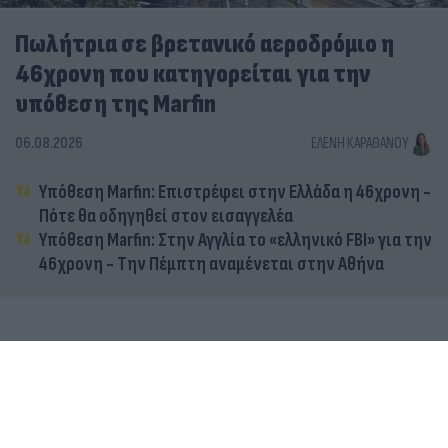
Πωλήτρια σε βρετανικό αεροδρόμιο η
46χρονη που κατηγορείται για την
υπόθεση της Marfin
06.08.2026
ΕΛΈΝΗ ΚΑΡΑΘΆΝΟΥ
Υπόθεση Marfin: Επιστρέφει στην Ελλάδα η 46χρονη -
Πότε θα οδηγηθεί στον εισαγγελέα
Υπόθεση Marfin: Στην Αγγλία το «ελληνικό FBI» για την
46χρονη - Την Πέμπτη αναμένεται στην Αθήνα