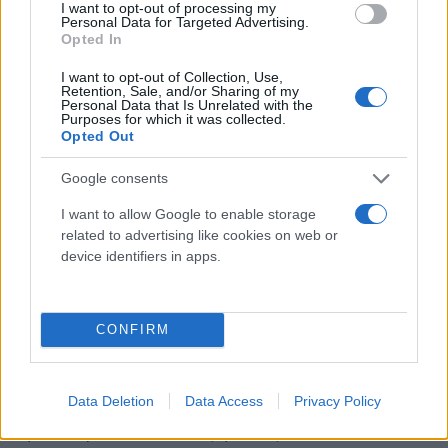
I want to opt-out of processing my
Personal Data for Targeted Advertising.
Opted In
«Βαθύτατα συλλυπητήρια» από Πούτιν
I want to opt-out of Collection, Use,
Retention, Sale, and/or Sharing of my
Personal Data that Is Unrelated with the
Purposes for which it was collected.
Στη Ρωσία, ωστόσο, η επίσημη αντίδραση στον
Opted Out
θάνατο του Γκορμπατσόφ ήταν πολύ πιο
ψύχραιμη.
Google consents
I want to allow Google to enable storage
Ο Ρώσος πρόεδρος Βλαντίμιρ Πούτιν εξέφρασε «τα
related to advertising like cookies on web or
device identifiers in apps.
βαθύτατα συλλυπητήριά του» για τον θάνατο του
Γκορμπατσόφ, δήλωσε ο εκπρόσωπος του
Κρεμλίνου Ντμίτρι Πεσκόφ στο πρακτορείο
CONFIRM
ειδήσεων Interfax.
«Αύριο θα στείλει τηλεγράφημα συλλυπητηρίων
Data Deletion
Data Access
Privacy Policy
στην οικογένεια και τους φίλους του», είπε.