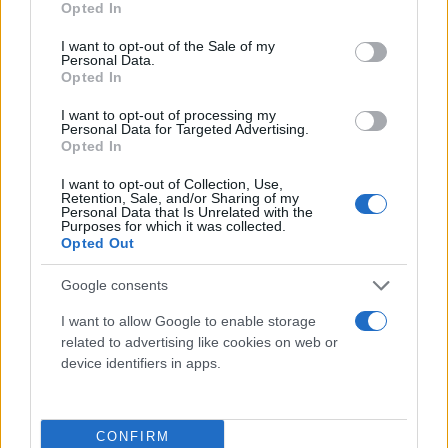
Opted In
align="alignnone" width="241"]
Ναζιστικός πίνακας
use your data for below specified purposes in below Google
με τα διακριτικά σήματα των κρατουμένων στα
consent section.
I want to opt-out of the Sale of my
Personal Data.
στρατόπεδα συγκέντρωσης[/caption]
Opted In
I want to opt-out of processing my
Με διπλό κίτρινο τρίγωνο, που σχημάτιζε το αστέρι
Personal Data for Targeted Advertising.
Opted In
του Δαυίδ, αναγνωρίζονταν οι Εβραίοι, ενώ
αποδίδονταν και συνδυασμοί τριγώνων, για
I want to opt-out of Collection, Use,
Retention, Sale, and/or Sharing of my
παράδειγμα ροζ με κίτρινο για έναν Εβραίο
Personal Data that Is Unrelated with the
Purposes for which it was collected.
ομοφυλόφιλο.
Opted Out
Google consents
Μέρα που είναι… μου έρχονται τέτοιες σκέψεις στο
μυαλό……
I want to allow Google to enable storage
related to advertising like cookies on web or
device identifiers in apps.
Πες μου ποιον μισείς για να σου πω με ποιον είσαι.
Ας σκεφτούμε ποιοι μισούν αβυσσαλέα «όλους
CONFIRM