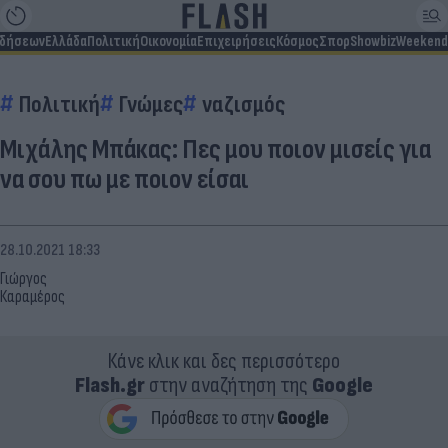
ιδήσεων
Ελλάδα
Πολιτική
Οικονομία
Επιχειρήσεις
Κόσμος
Σπορ
Showbiz
Weekend
Πολιτική
Γνώμες
ναζισμός
Μιχάλης Μπάκας: Πες μου ποιον μισείς για
να σου πω με ποιον είσαι
28.10.2021 18:33
Γιώργος
Καραμέρος
Κάνε κλικ και δες περισσότερο
Flash.gr
στην αναζήτηση της
Google