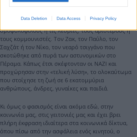
αυτούς» και δεν χάνουν ευκαιρία να δείξουν αυτό
το μίσος. Μίσος αστείρευτο. Για τους τσιγγάνους,
Data Deletion
Data Access
Privacy Policy
τους Εβραίους, τους αλλόθρησκους, τους
ομοφυλόφιλους ή τις λεσβίες, τους αριστερούς ή
τους κομμουνιστές. Τον Ζακ, τον Παύλο, τον
Σαχζάτ ή τον Νίκο, τον νεαρό τσιγγάνο που
σκοτώθηκε από πυρά των αστυνομικών στο
Πέραμα. Κάπως έτσι σκέφτονταν οι ΝΑΖΙ και
προχώρησαν στην «τελική λύση», το ολοκαύτωμα
που στοίχησε τη ζωή σε 6 εκατομμύρια
ανθρώπους, άνδρες, γυναίκες και παιδιά.
Κι όμως ο φασισμός είναι ακόμα εδώ, στην
κοινωνία μας, στις γειτονιές μας και έχει βρει
πλήρη έκφραση ιδιαίτερα στα κοινωνικά δίκτυα,
όπου πίσω από την ασφάλεια ενός κινητού, ο