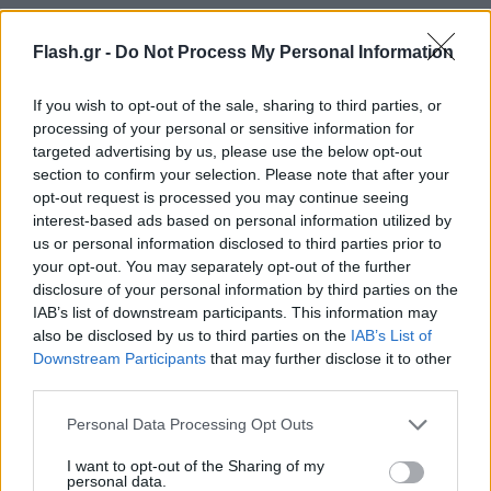
• Μαύρο τρίγωνο για Τσιγγάνους (ΡΟΜΑ) ή
Flash.gr -
Do Not Process My Personal Information
άστεγους ή γυναίκες φυλακισμένες για
«αντικοινωνική συμπεριφορά», όπως λεσβίες ή
If you wish to opt-out of the sale, sharing to third parties, or
πόρνες
processing of your personal or sensitive information for
targeted advertising by us, please use the below opt-out
section to confirm your selection. Please note that after your
• Πράσινο τρίγωνο — Κοινοί εγκληματίες
opt-out request is processed you may continue seeing
interest-based ads based on personal information utilized by
us or personal information disclosed to third parties prior to
• Ροζ τρίγωνο — Ομοφυλόφιλοι.
your opt-out. You may separately opt-out of the further
disclosure of your personal information by third parties on the
IAB’s list of downstream participants. This information may
• Μωβ τρίγωνο — Μάρτυρες του Ιεχωβά.
also be disclosed by us to third parties on the
IAB’s List of
Downstream Participants
that may further disclose it to other
• Κόκκινο τρίγωνο — Πολιτικοί κρατούμενοι, κατά
third parties.
βάση αριστεροί και κομμουνιστές.
Please note that this website/app uses one or more Google
Personal Data Processing Opt Outs
services and may gather and store information including but
not limited to your visit or usage behaviour. You may click to
I want to opt-out of the Sharing of my
[caption id="attachment_1872333"
personal data.
grant or deny consent to Google and its third-party tags to