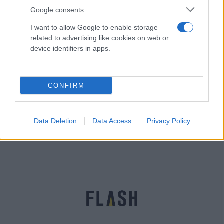
Google consents
I want to allow Google to enable storage
related to advertising like cookies on web or
device identifiers in apps.
CONFIRM
Moderna: Έφτιαξε εμβόλιο κατά της
νοτιοαφρικανικής παραλλαγής του κορονοϊού
Αγγελική
Data Deletion
Data Access
Privacy Policy
25.02.2021 10:47
Γιαννακού