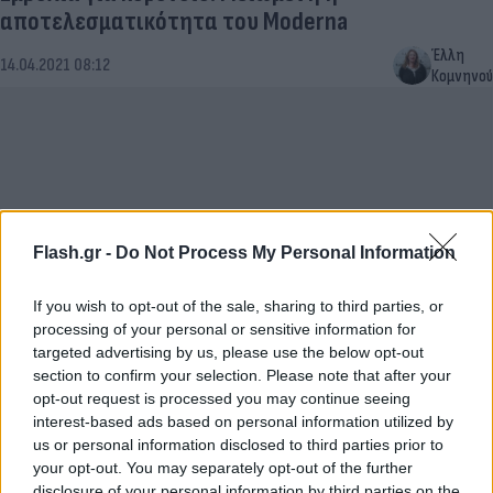
αποτελεσματικότητα του Moderna
Έλλη
14.04.2021 08:12
Κομνηνού
Flash.gr -
Do Not Process My Personal Information
If you wish to opt-out of the sale, sharing to third parties, or
processing of your personal or sensitive information for
targeted advertising by us, please use the below opt-out
Moderna εμβόλιο: Δεν έχει παρουσιάσει
section to confirm your selection. Please note that after your
opt-out request is processed you may continue seeing
θρομβώσεις σε 64,5 εκατομμύρια δόσεις
interest-based ads based on personal information utilized by
Παναγιώτης
us or personal information disclosed to third parties prior to
13.04.2021 17:59
Αλεξανδρόπουλος
your opt-out. You may separately opt-out of the further
disclosure of your personal information by third parties on the