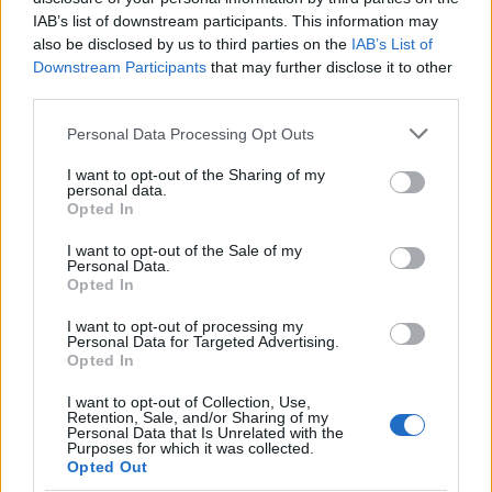
IAB’s list of downstream participants. This information may
also be disclosed by us to third parties on the
IAB’s List of
Downstream Participants
that may further disclose it to other
third parties.
Please note that this website/app uses one or more Google
Personal Data Processing Opt Outs
services and may gather and store information including but
not limited to your visit or usage behaviour. You may click to
I want to opt-out of the Sharing of my
personal data.
grant or deny consent to Google and its third-party tags to
Opted In
use your data for below specified purposes in below Google
consent section.
I want to opt-out of the Sale of my
Personal Data.
Εμβολιασμοί: Στις 26/3 ανοίγει η πλατφόρμα για
Opted In
τις ηλικίες 70-74 ετών - Το χρονοδιάγραμμα
I want to opt-out of processing my
παραλαβής των εμβολίων [vid]
Personal Data for Targeted Advertising.
Opted In
Έλλη
23.03.2021 08:12
Κομνηνού
I want to opt-out of Collection, Use,
Retention, Sale, and/or Sharing of my
Personal Data that Is Unrelated with the
Purposes for which it was collected.
Opted Out