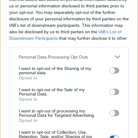
us or personal information disclosed to third parties prior to
ΚΚΕ: «Θα καταψηφίσουμε την κυβέρνηση»
your opt-out. You may separately opt-out of the further
Εύη
disclosure of your personal information by third parties on the
25.01.2023 17:51
Κούρτη
IAB’s list of downstream participants. This information may
also be disclosed by us to third parties on the
IAB’s List of
Downstream Participants
that may further disclose it to other
third parties.
Please note that this website/app uses one or more Google
Personal Data Processing Opt Outs
services and may gather and store information including but
not limited to your visit or usage behaviour. You may click to
I want to opt-out of the Sharing of my
personal data.
grant or deny consent to Google and its third-party tags to
Opted In
use your data for below specified purposes in below Google
consent section.
I want to opt-out of the Sale of my
Personal Data.
Opted In
Σουηδία: Παραιτήθηκε ο πρωθυπουργός Στέφαν
I want to opt-out of processing my
Personal Data for Targeted Advertising.
Λεβέν
Opted In
Έλλη
28.06.2021 11:49
I want to opt-out of Collection, Use,
Κομνηνού
Retention, Sale, and/or Sharing of my