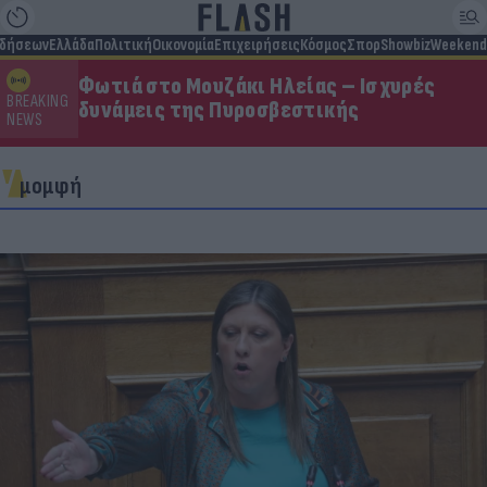
ιδήσεων
Ελλάδα
Πολιτική
Οικονομία
Επιχειρήσεις
Κόσμος
Σπορ
Showbiz
Weekend
Φωτιά στο Μουζάκι Ηλείας – Ισχυρές
BREAKING
δυνάμεις της Πυροσβεστικής
NEWS
μομφή