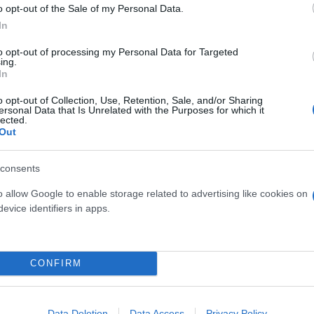
o opt-out of the Sale of my Personal Data.
In
to opt-out of processing my Personal Data for Targeted
ing.
In
o opt-out of Collection, Use, Retention, Sale, and/or Sharing
ersonal Data that Is Unrelated with the Purposes for which it
lected.
Out
consents
που μπορούμε να συναντήσουμε στα ελληνικά ύδατα
o allow Google to enable storage related to advertising like cookies on
evice identifiers in apps.
τρα μήκος και μέχρι 45 τόνους βάρος έχοντας μεγά
CONFIRM
 σε βάρος τους 15 τόνους. Τα νεογέννητα με μήκος
Data Deletion
Data Access
Privacy Policy