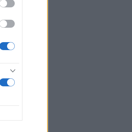
: το
λη διαφορά
 συνήθως 4