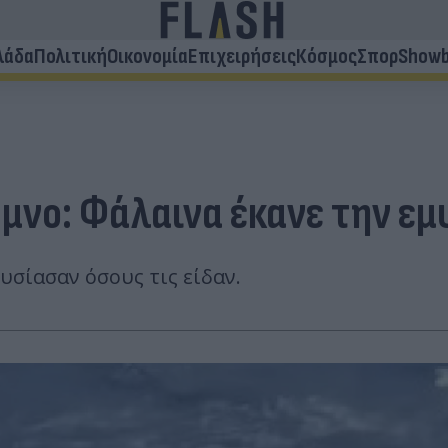
λάδα
Πολιτική
Οικονομία
Επιχειρήσεις
Κόσμος
Σπορ
Showb
μνο: Φάλαινα έκανε την εμ
υσίασαν όσους τις είδαν.