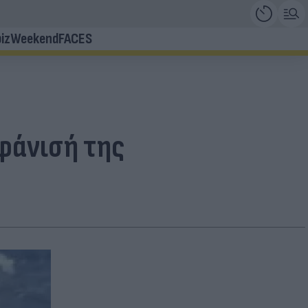
iz
Weekend
FACES
φάνισή της