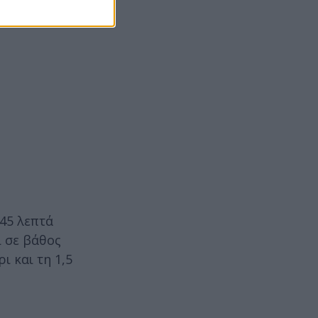
 45 λεπτά
ι σε βάθος
ι και τη 1,5