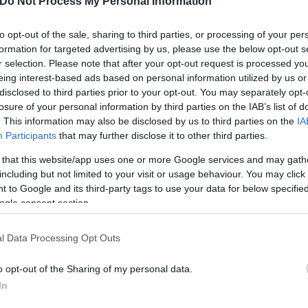
Do Not Process My Personal Information
to opt-out of the sale, sharing to third parties, or processing of your per
formation for targeted advertising by us, please use the below opt-out s
r selection. Please note that after your opt-out request is processed y
Η δημοσίευση κοινοποιήθηκε από το χρήστη Fishing In Greece (@fishingingreece.gr)
eing interest-based ads based on personal information utilized by us or
disclosed to third parties prior to your opt-out. You may separately opt-
losure of your personal information by third parties on the IAB’s list of
. This information may also be disclosed by us to third parties on the
IA
υσητήρα
Participants
that may further disclose it to other third parties.
 that this website/app uses one or more Google services and may gath
including but not limited to your visit or usage behaviour. You may click 
whale, επιστημονική ονομασία: Physeter macroceph
 to Google and its third-party tags to use your data for below specifi
 οι φάλαινες, τα δελφίνια και οι φώκιες. Ωστόσο 
ogle consent section.
, παρά με τις φάλαινες και έτσι αποτελεί λάθος να
ς". Επίσης, αποτελεί λάθος να τους αποκαλούμε
l Data Processing Opt Outs
ους ονομασίας.
o opt-out of the Sharing of my personal data.
In