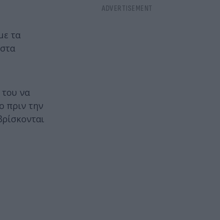
με τα
 στα
 του να
ο πριν την
βρίσκονται