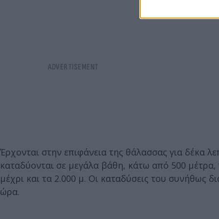
Έρχονται στην επιφάνεια της θάλασσας για δέκα λε
καταδύονται σε μεγάλα βάθη, κάτω από 500 μέτρα, 
μέχρι και τα 2.000 μ. Οι καταδύσεις του συνήθως δ
ώρα.