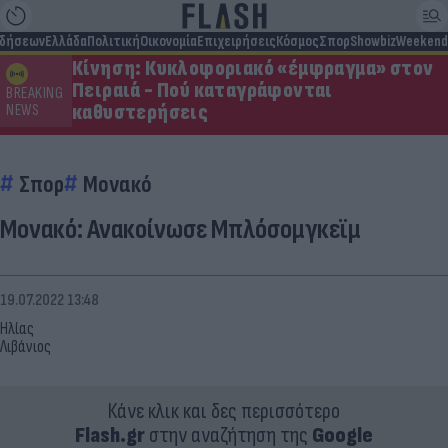
ιδήσεων
Ελλάδα
Πολιτική
Οικονομία
Επιχειρήσεις
Κόσμος
Σπορ
Showbiz
Weekend
Κίνηση: Κυκλοφοριακό «έμφραγμα» στον
Πειραιά - Πού καταγράφονται
BREAKING
καθυστερήσεις
NEWS
Σπορ
Μονακό
Μονακό: Ανακοίνωσε Μπλόσομγκεϊμ
19.07.2022 13:48
Ηλίας
Λιβάνιος
Κάνε κλικ και δες περισσότερο
Flash.gr
στην αναζήτηση της
Google