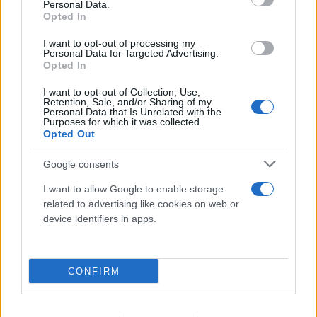
Personal Data.
Opted In
I want to opt-out of processing my
Personal Data for Targeted Advertising.
Opted In
I want to opt-out of Collection, Use,
Retention, Sale, and/or Sharing of my
Personal Data that Is Unrelated with the
Purposes for which it was collected.
Opted Out
Google consents
I want to allow Google to enable storage
related to advertising like cookies on web or
device identifiers in apps.
Μυστράς: Στον ανακριτή σήμερα ο 55χρονος
CONFIRM
που έκρυβε τον πατέρα του στον
καταψύκτη - Τι θα ισχυριστεί