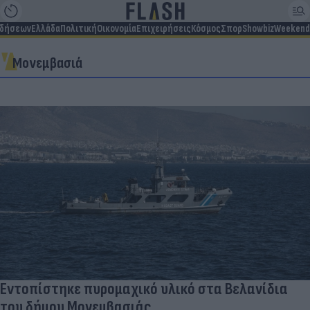
ιδήσεων
Ελλάδα
Πολιτική
Οικονομία
Επιχειρήσεις
Κόσμος
Σπορ
Showbiz
Weekend
Μονεμβασιά
Εντοπίστηκε πυρομαχικό υλικό στα Βελανίδια
του δήμου Μονεμβασιάς