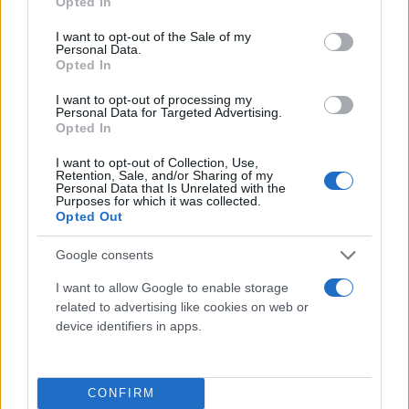
Opted In
use your data for below specified purposes in below Google
consent section.
I want to opt-out of the Sale of my
Personal Data.
Opted In
I want to opt-out of processing my
Personal Data for Targeted Advertising.
Opted In
I want to opt-out of Collection, Use,
Retention, Sale, and/or Sharing of my
Personal Data that Is Unrelated with the
Purposes for which it was collected.
Destination Defender στην Μονεμβάσια
Opted Out
Ένα πολυτελές τριήμερο, για τους λάτρεις του εμβληματικού
Google consents
Defender, με συναρπαστικές off-road διαδρομές και
εκλεπτυσμένες δραστηριότητες.
I want to allow Google to enable storage
related to advertising like cookies on web or
Γιώργος
25.11.2024 15:00
device identifiers in apps.
Σκευοφύλαξ
CONFIRM