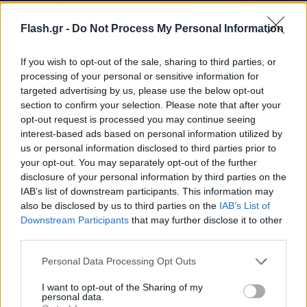
Flash.gr -
Do Not Process My Personal Information
If you wish to opt-out of the sale, sharing to third parties, or
processing of your personal or sensitive information for
targeted advertising by us, please use the below opt-out
section to confirm your selection. Please note that after your
opt-out request is processed you may continue seeing
interest-based ads based on personal information utilized by
us or personal information disclosed to third parties prior to
your opt-out. You may separately opt-out of the further
Τραγωδία στη Μονεμβασιά: Νεκροί δυο εργάτες
disclosure of your personal information by third parties on the
IAB’s list of downstream participants. This information may
γης μετά από φωτιά
also be disclosed by us to third parties on the
IAB’s List of
Στο σημείο έσπευσαν τρεις πυροσβέστες με ένα όχημα,
Downstream Participants
that may further disclose it to other
δίνοντας μάχη με τις φλόγες.
third parties.
Συντακτική
Please note that this website/app uses one or more Google
Personal Data Processing Opt Outs
10.12.2024 06:27
Ομάδα
services and may gather and store information including but
Flash.gr
not limited to your visit or usage behaviour. You may click to
I want to opt-out of the Sharing of my
personal data.
grant or deny consent to Google and its third-party tags to