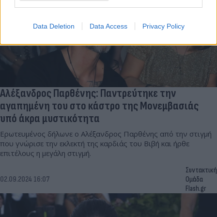
Data Deletion
Data Access
Privacy Policy
Αλέξανδρος Παρθένης: Παντρεύτηκε την
αγαπημένη του στο κάστρο της Μονεμβασιάς
υπό άκρα μυστικότητα
Ερωτευμένος δήλωνε ο Αλέξανδρος Παρθένης από την στιγμή
που γνώρισε την εκλεκτή της καρδιάς του Βιβή και ήρθε
επιτέλους η μεγάλη στιγμή.
Συντακτική
02.09.2024 16:07
Ομάδα
Flash.gr