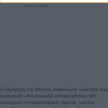
Ο δήμαρχος της Μόσχας ανακοίνωσε νωρίτερα πως
ουκρανικά UAVs-καμικάζι καταρρίφθηκαν από
συστήματα αντιαεροπορικής άμυνας, ωστόσο