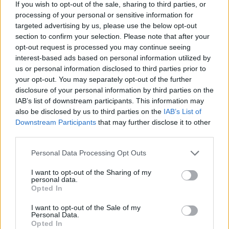
If you wish to opt-out of the sale, sharing to third parties, or
processing of your personal or sensitive information for
targeted advertising by us, please use the below opt-out
section to confirm your selection. Please note that after your
opt-out request is processed you may continue seeing
interest-based ads based on personal information utilized by
us or personal information disclosed to third parties prior to
your opt-out. You may separately opt-out of the further
https://www.youtube.com/watch?v=fKD7ag6JLjI
disclosure of your personal information by third parties on the
IAB’s list of downstream participants. This information may
also be disclosed by us to third parties on the
IAB’s List of
Έκλεισε το αεροδρόμιο Βνούκοβα
Downstream Participants
that may further disclose it to other
third parties.
Το διεθνές αεροδρόμιο Βνούκοβα της Μόσχας
Please note that this website/app uses one or more Google
έκλεισε προσωρινά για βραχύ χρονικό διάστημα,
Personal Data Processing Opt Outs
services and may gather and store information including but
για να αποκατασταθεί η ομαλή λειτουργία του,
not limited to your visit or usage behaviour. You may click to
I want to opt-out of the Sharing of my
μετέδωσε το ρωσικό κρατικό πρακτορείο ειδήσεων
personal data.
grant or deny consent to Google and its third-party tags to
Opted In
TASS.
use your data for below specified purposes in below Google
consent section.
I want to opt-out of the Sale of my
Personal Data.
«Το Βνούκοβα έκλεισε προσωρινά για τις αφίξεις
Opted In