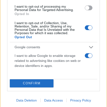
και τις αναχωρήσεις, αεροσκάφη εξετράπησαν
I want to opt-out of processing my
Personal Data for Targeted Advertising.
προς άλλα αεροδρόμια», ανέφεραν οι υπηρεσίες
Opted In
αντιμετώπισης εκτάκτων καταστάσεων της Ρωσίας,
προτού ενημερώσουν πως αποκαταστάθηκε η
I want to opt-out of Collection, Use,
Retention, Sale, and/or Sharing of my
ομαλή λειτουργία του.
Personal Data that Is Unrelated with the
Purposes for which it was collected.
Opted Out
Google consents
I want to allow Google to enable storage
related to advertising like cookies on web or
device identifiers in apps.
CONFIRM
Data Deletion
Data Access
Privacy Policy