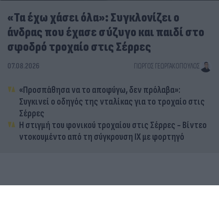
«Τα έχω χάσει όλα»: Συγκλονίζει ο
άνδρας που έχασε σύζυγο και παιδί στο
σφοδρό τροχαίο στις Σέρρες
07.08.2026
ΓΙΏΡΓΟΣ ΓΕΩΡΓΑΚΌΠΟΥΛΟΣ
«Προσπάθησα να το αποφύγω, δεν πρόλαβα»:
Συγκινεί ο οδηγός της νταλίκας για το τροχαίο στις
Σέρρες
Η στιγμή του φονικού τροχαίου στις Σέρρες - Βίντεο
ντοκουμέντο από τη σύγκρουση ΙΧ με φορτηγό