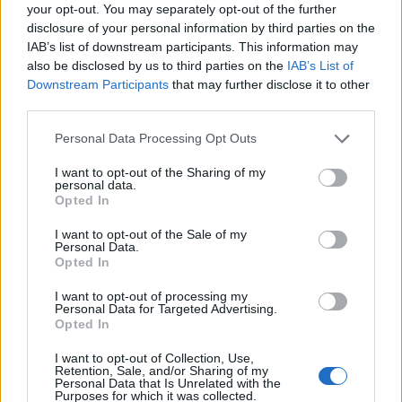
your opt-out. You may separately opt-out of the further
disclosure of your personal information by third parties on the
IAB’s list of downstream participants. This information may
also be disclosed by us to third parties on the
IAB’s List of
Downstream Participants
that may further disclose it to other
third parties.
Please note that this website/app uses one or more Google
Personal Data Processing Opt Outs
services and may gather and store information including but
Προκριματικά Μουντομπάσκετ: Live η
not limited to your visit or usage behaviour. You may click to
I want to opt-out of the Sharing of my
personal data.
αναμέτρηση της Εθνικής Ελλάδας απέναντι στο
grant or deny consent to Google and its third-party tags to
Opted In
use your data for below specified purposes in below Google
Μαυροβούνιο
consent section.
I want to opt-out of the Sale of my
Η Εθνική μας ομάδα θέλει να κάνει το 3/3 στον όμιλο της, ώστε
Personal Data.
Opted In
να φτάσει ακόμα πιο κοντά στη τελική φάση του
Μουντομπάσκετ.
I want to opt-out of processing my
Personal Data for Targeted Advertising.
Χρήστος
27.02.2026 18:50
Opted In
Μπατάκας
I want to opt-out of Collection, Use,
Retention, Sale, and/or Sharing of my
Personal Data that Is Unrelated with the
Purposes for which it was collected.