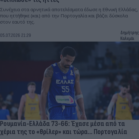
Συνέχεια στα αρνητικά αποτελέσματα έδωσε η Εθνική Ελλάδας,
που ηττήθηκε (και) από την Πορτογαλία και βάζει δύσκολα
στον εαυτό της.
Δημήτρης
05.07.2026 21:29
Καλεμάι
Ρουμανία-Ελλάδα 73-66: Έχασε μέσα από τα
χέρια της το «θρίλερ» και τώρα... Πορτογαλία