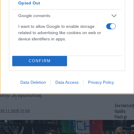
Opted Out
Google consents
I want to allow Google to enable storage
related to advertising like cookies on web or
device identifiers in apps.
Πορτογαλία - Ελλάδα 68-76: «Ψυχωμένο» διπλό
CONFIRM
της γαλανόλευκης με πρωταγωνιστή τον
Λαρεντζάκη
Data Deletion
Data Access
Privacy Policy
Η Εθνική Ελλάδας έκανε το «2 στα 2» στα προκριματικά του
Μουντομπάσκετ, επικρατώντας δύσκολα της Πορτογαλίας
στην 2η αγωνιστική.
Συντακτική
30.11.2025 21:00
Ομάδα
Flash.gr