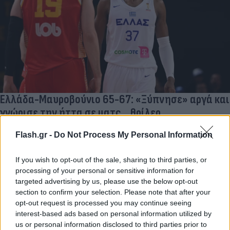
Ελλάδα-Μαυροβούνιο 65-67: «Ξύπνησε» αργά και
γνώρισε την ήττα σε ματς... θρίλερ
Σε ένα δραματικό ματς που κρίθηκε στο τελευταίο λεπτό η
Flash.gr -
Do Not Process My Personal Information
Εθνική ομάδα γνώρισε την πρώτη της ήττα απέναντι στο
Μαυροβούνιο με 67-65.
If you wish to opt-out of the sale, sharing to third parties, or
Συντακτική
processing of your personal or sensitive information for
27.02.2026 20:58
Ομάδα
targeted advertising by us, please use the below opt-out
Flash.gr
section to confirm your selection. Please note that after your
opt-out request is processed you may continue seeing
interest-based ads based on personal information utilized by
us or personal information disclosed to third parties prior to