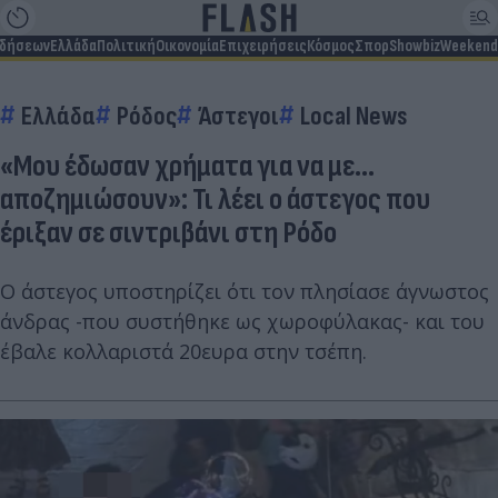
ιδήσεων
Ελλάδα
Πολιτική
Οικονομία
Επιχειρήσεις
Κόσμος
Σπορ
Showbiz
Weekend
Ελλάδα
Ρόδος
Άστεγοι
Local News
«Μου έδωσαν χρήματα για να με...
αποζημιώσουν»: Τι λέει ο άστεγος που
έριξαν σε σιντριβάνι στη Ρόδο
Ο άστεγος υποστηρίζει ότι τον πλησίασε άγνωστος
άνδρας -που συστήθηκε ως χωροφύλακας- και του
έβαλε κολλαριστά 20ευρα στην τσέπη.