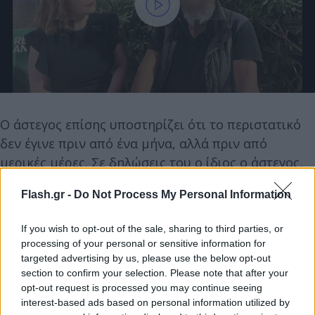
Ο άστεγος επίσης υποστηρίζει ότι το περιστατικό
δεν έγινε πριν από ένα μήνα, αλλά πριν από
μερικές μέρες. Σε δηλώσεις του ο ίδιος ο άστεγος,
φανερά σοκαρισμένος ακόμα, αποκαλύπτει όλα
Flash.gr -
Do Not Process My Personal Information
όσα έζησε εκείνη τη μέρα και επισημαίνει ότι
εκείνος που του έδωσε τα χρήματα, του είπε ότι ο
If you wish to opt-out of the sale, sharing to third parties, or
δράστης ήταν αλλοδαπός.
processing of your personal or sensitive information for
targeted advertising by us, please use the below opt-out
section to confirm your selection. Please note that after your
Ο κυρ Ανδρέας πάντως επισημαίνει ότι έδωσε ότι
opt-out request is processed you may continue seeing
πληροφορίες ήξερε στα άτομα που τον πλησίασαν
interest-based ads based on personal information utilized by