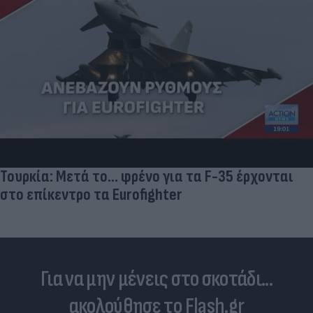
Τουρκία: Μετά το... φρένο για τα F-35 έρχονται
στο επίκεντρο τα Eurofighter
Για να μην μένεις στο σκοτάδι...
ακολούθησε το Flash.gr