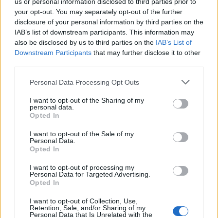
και του συστήθηκαν ως αστυνομικοί και τώρα η
us or personal information disclosed to third parties prior to
your opt-out. You may separately opt-out of the further
υπόθεση επιβάλλεται να ξεκαθαρίσει το ταχύτερο
disclosure of your personal information by third parties on the
δυνατό!
IAB’s list of downstream participants. This information may
also be disclosed by us to third parties on the
IAB’s List of
Downstream Participants
that may further disclose it to other
third parties.
Please note that this website/app uses one or more Google
Personal Data Processing Opt Outs
services and may gather and store information including but
not limited to your visit or usage behaviour. You may click to
I want to opt-out of the Sharing of my
personal data.
grant or deny consent to Google and its third-party tags to
Opted In
use your data for below specified purposes in below Google
consent section.
I want to opt-out of the Sale of my
Personal Data.
Opted In
I want to opt-out of processing my
Personal Data for Targeted Advertising.
Opted In
I want to opt-out of Collection, Use,
Retention, Sale, and/or Sharing of my
Personal Data that Is Unrelated with the