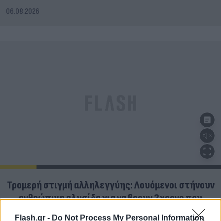
06.08.2026
Τρομερή στιγμή αλληλεγγύης: Λουόμενοι στήνουν
ανθρώπινη αλυσίδα για να βρουν 2χρονο που
χάθηκε
Flash.gr -
Do Not Process My Personal Information