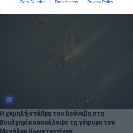
Data Deletion
Data Access
Privacy Policy
Η χαμηλή στάθμη του Δούναβη στη
Βουλγαρία αποκάλυψε τη γέφυρα του
Μεγάλου Κωνσταντίνου