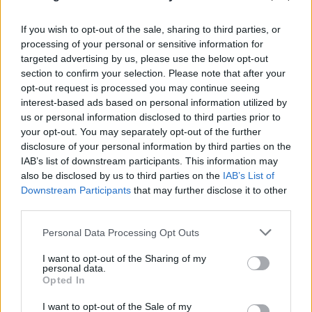
06.08.2026
ΜΑΡΊΑ ΚΑΤΡΙΝΆΚΗ
If you wish to opt-out of the sale, sharing to third parties, or
processing of your personal or sensitive information for
targeted advertising by us, please use the below opt-out
section to confirm your selection. Please note that after your
opt-out request is processed you may continue seeing
interest-based ads based on personal information utilized by
us or personal information disclosed to third parties prior to
your opt-out. You may separately opt-out of the further
disclosure of your personal information by third parties on the
IAB’s list of downstream participants. This information may
also be disclosed by us to third parties on the
IAB’s List of
Downstream Participants
that may further disclose it to other
third parties.
Please note that this website/app uses one or more Google
Personal Data Processing Opt Outs
services and may gather and store information including but
not limited to your visit or usage behaviour. You may click to
I want to opt-out of the Sharing of my
personal data.
grant or deny consent to Google and its third-party tags to
Opted In
use your data for below specified purposes in below Google
consent section.
I want to opt-out of the Sale of my