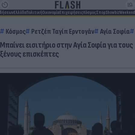
ιδήσεων
Ελλάδα
Πολιτική
Οικονομία
Επιχειρήσεις
Κόσμος
Σπορ
Showbiz
Weekend
Κόσμος
Ρετζέπ Ταγίπ Ερντογάν
Αγία Σοφία
Μπαίνει εισιτήριο στην Αγία Σοφία για τους
ξένους επισκέπτες