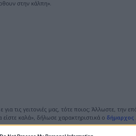
έρθουν στην κάλπη».
 για τις γειτονιές μας, τότε ποιος; Άλλωστε, την ε
α είστε καλά», δήλωσε χαρακτηριστικά ο
δήμαρχος
.