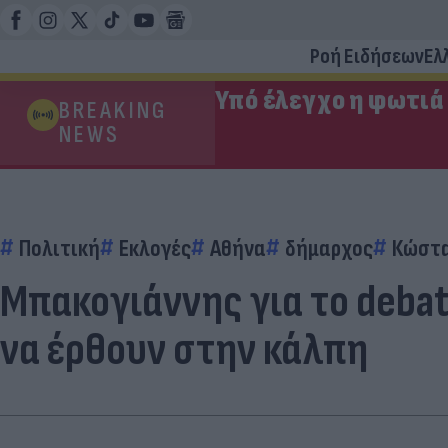
Ροή Ειδήσεων
Ελ
Υπό έλεγχο η φωτιά
BREAKING
NEWS
Πολιτική
Εκλογές
Αθήνα
δήμαρχος
Κώστα
Μπακογιάννης για το debat
να έρθουν στην κάλπη