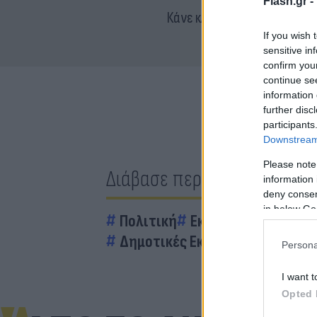
Flash.gr -
Κάνε κλικ και δες περισσότ
If you wish 
sensitive in
confirm you
continue se
information 
further disc
participants
Downstream 
Please note
Διάβασε περισσότερα
information 
deny consent
in below Go
Πολιτική
Εκλογές
Αθήνα
δ
Δημοτικές Εκλογές
Persona
I want t
Opted 