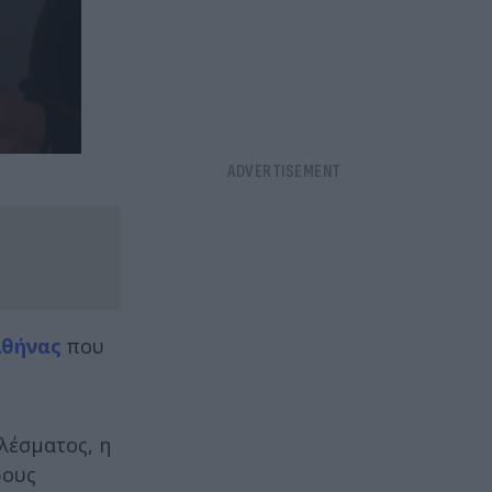
Αθήνας
που
λέσματος, η
ρους