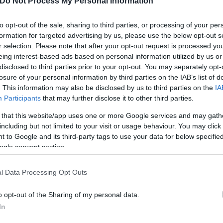
Do Not Process My Personal Information
ερο
Flash.gr
στην αναζήτηση της
Google
to opt-out of the sale, sharing to third parties, or processing of your per
formation for targeted advertising by us, please use the below opt-out s
r selection. Please note that after your opt-out request is processed y
eing interest-based ads based on personal information utilized by us or
disclosed to third parties prior to your opt-out. You may separately opt-
losure of your personal information by third parties on the IAB’s list of
. This information may also be disclosed by us to third parties on the
IA
Participants
that may further disclose it to other third parties.
 that this website/app uses one or more Google services and may gath
including but not limited to your visit or usage behaviour. You may click 
 to Google and its third-party tags to use your data for below specifi
ogle consent section.
ήμαρχος
Κώστας Μπακογιάννης
Debate
l Data Processing Opt Outs
o opt-out of the Sharing of my personal data.
In