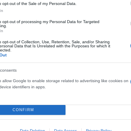
o opt-out of the Sale of my Personal Data.
In
to opt-out of processing my Personal Data for Targeted
ing.
In
o opt-out of Collection, Use, Retention, Sale, and/or Sharing
ersonal Data that Is Unrelated with the Purposes for which it
lected.
ός στην παρουσίαση του
Και οι μαϊμούδες έχουν κατ
Out
άδες κόσμου στο γήπεδο
επιστήμονες ρίχνουν φως
σπόρ (video)
"φιλίες" μεταξύ διαφορε
consents
o allow Google to enable storage related to advertising like cookies on
evice identifiers in apps.
CONFIRM
Data Deletion
Data Access
Privacy Policy