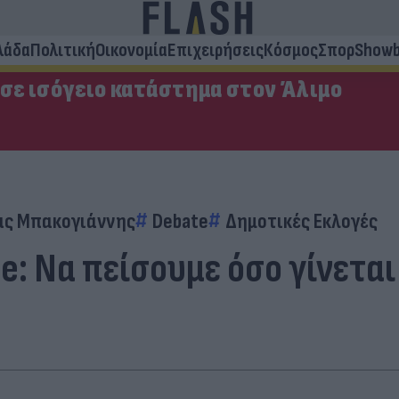
λάδα
Πολιτική
Οικονομία
Επιχειρήσεις
Κόσμος
Σπορ
Showb
 σε ισόγειο κατάστημα στον Άλιμο
ς Μπακογιάννης
Debate
Δημοτικές Εκλογές
e: Να πείσουμε όσο γίνετα