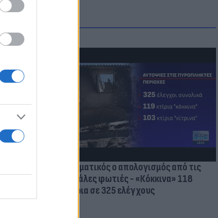
οικίδια! Οι
 στις
τικών ειδών
Δραματικός ο απολογισμός από τις
μεγάλες φωτιές - «Κόκκινα» 118
κτίρια σε 325 ελέγχους