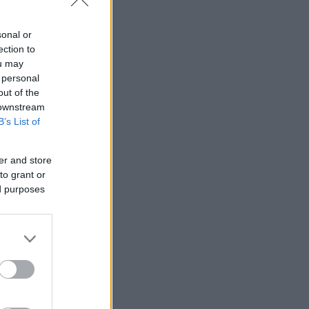
sonal or
ection to
ou may
 personal
out of the
 downstream
B’s List of
er and store
to grant or
ed purposes