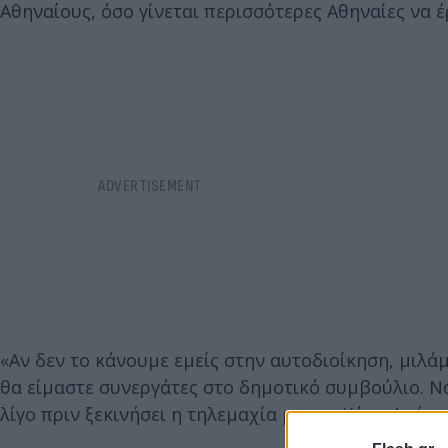
Αθηναίους, όσο γίνεται περισσότερες Αθηναίες να 
«Αν δεν το κάνουμε εμείς στην αυτοδιοίκηση, μιλάμε
θα είμαστε συνεργάτες στο δημοτικό συμβούλιο. Ν
λίγο πριν ξεκινήσει η τηλεμαχία με τον Χάρη Δούκα