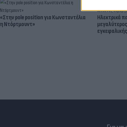
«Στην pole position για Κωνσταντέλια
Ηλεκτρικά πα
η Ντόρτμουντ»
μεγαλύτερος
εγκεφαλική