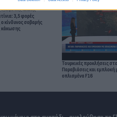
τίνια: 3,5 φορές
 ο κίνδυνος σοβαρής
ς κάκωσης
Τουρκικές προκλήσεις στο
Παραβιάσεις και εμπλοκή 
οπλισμένα F16