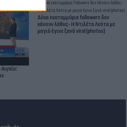
Δέκα εκατομμύρια followers δεν
κάνουν λάθος- Η Ντιλέτα Λεότα με
μαγιό έγινε ξανά viral (photos)
 Αιγαίο:
με