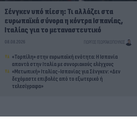
Σένγκεν υπό πίεση: Τι αλλάζει στα
ευρωπαϊκά σύνορα η κόντρα Ισπανίας,
Ιταλίας για το μεταναστευτικό
08.08.2026
ΓΙΏΡΓΟΣ ΓΕΩΡΓΑΚΌΠΟΥΛΟΣ
«Τορπίλη» στην ευρωπαϊκή ενότητα: Η Ισπανία
απαντά στην Ιταλία με συνοριακούς ελέγχους
«Μετωπική» Ιταλίας-Ισπανίας για Σένγκεν: «Δεν
δεχόμαστε επιβολές από το εξωτερικό ή
τελεσίγραφα»