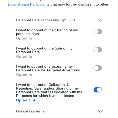
Downstream Participants
that may further disclose it to other
third parties.
Please note that this website/app uses one or more Google
Personal Data Processing Opt Outs
services and may gather and store information including but
not limited to your visit or usage behaviour. You may click to
I want to opt-out of the Sharing of my
personal data.
grant or deny consent to Google and its third-party tags to
Opted In
use your data for below specified purposes in below Google
consent section.
I want to opt-out of the Sale of my
Personal Data.
Opted In
I want to opt-out of processing my
Personal Data for Targeted Advertising.
Opted In
Για να αρχίσουν τα πρωταθλήματα πρέπει να
I want to opt-out of Collection, Use,
Retention, Sale, and/or Sharing of my
εκδοθούν οι αντίστοιχες προκηρύξεις, οι οποίες
Personal Data that Is Unrelated with the
Purposes for which it was collected.
έχουν ήδη καθυστερήσει πολύ.
Opted Out
Google consents
Μετά την παράταση που συμφωνήθηκε μεταξύ