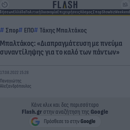
ιδήσεων
Ελλάδα
Πολιτική
Οικονομία
Επιχειρήσεις
Κόσμος
Σπορ
Showbiz
Weekend
Σπορ
ΕΠΟ
Τάκης Μπαλτάκος
Μπαλτάκος: «Διαπραγμάτευση με πνεύμα
συναντίληψης για το καλό των πάντων»
17.08.2022 15:28
Παναγιώτης
Αλεξανδρόπουλος
Κάνε κλικ και δες περισσότερο
Flash.gr
στην αναζήτηση της
Google