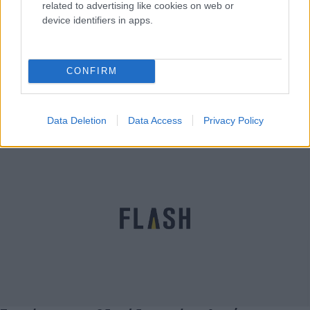
related to advertising like cookies on web or
device identifiers in apps.
Το σκίτσο της εβδομάδας από το Δημήτρη
CONFIRM
Πετράκο
Δημήτρης
15.05.2022 09:22
Data Deletion
Data Access
Privacy Policy
Πετράκος