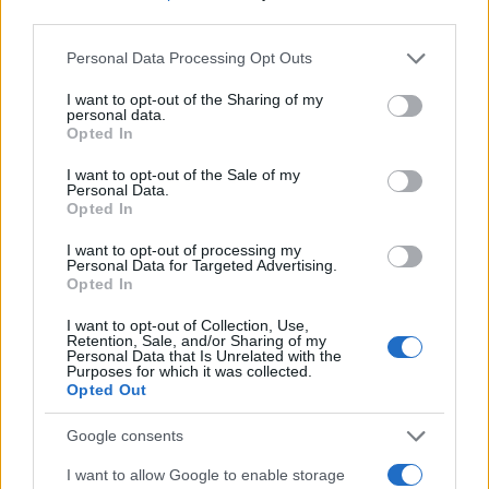
third parties.
Please note that this website/app uses one or more Google
Personal Data Processing Opt Outs
services and may gather and store information including but
not limited to your visit or usage behaviour. You may click to
I want to opt-out of the Sharing of my
personal data.
grant or deny consent to Google and its third-party tags to
Opted In
use your data for below specified purposes in below Google
consent section.
I want to opt-out of the Sale of my
Personal Data.
Το σκίτσο της εβδομάδας στο Flash.gr από το
Opted In
Δημήτρη Πετράκο
I want to opt-out of processing my
Personal Data for Targeted Advertising.
Δημήτρης
Opted In
29.05.2022 08:13
Πετράκος
I want to opt-out of Collection, Use,
Retention, Sale, and/or Sharing of my
Personal Data that Is Unrelated with the
Purposes for which it was collected.
Opted Out
Google consents
I want to allow Google to enable storage