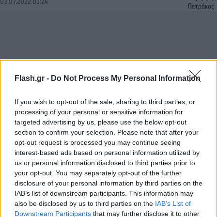
03.07.2022 01:24
Πετράκος
Flash.gr -
Do Not Process My Personal Information
If you wish to opt-out of the sale, sharing to third parties, or
processing of your personal or sensitive information for
targeted advertising by us, please use the below opt-out
section to confirm your selection. Please note that after your
Το σκίτσο της εβδομάδας από το Δημήτρη
opt-out request is processed you may continue seeing
Πετράκο
interest-based ads based on personal information utilized by
us or personal information disclosed to third parties prior to
Δημήτρης
19.06.2022 06:52
your opt-out. You may separately opt-out of the further
Πετράκος
disclosure of your personal information by third parties on the
IAB’s list of downstream participants. This information may
also be disclosed by us to third parties on the
IAB’s List of
Downstream Participants
that may further disclose it to other