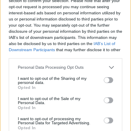
section to confirm your selection. Please note that after your
04.05.2024 16:56
Ομάδα
opt-out request is processed you may continue seeing
Flash.gr
interest-based ads based on personal information utilized by
us or personal information disclosed to third parties prior to
your opt-out. You may separately opt-out of the further
disclosure of your personal information by third parties on the
IAB’s list of downstream participants. This information may
also be disclosed by us to third parties on the
IAB’s List of
Downstream Participants
that may further disclose it to other
third parties.
Please note that this website/app uses one or more Google
Personal Data Processing Opt Outs
services and may gather and store information including but
not limited to your visit or usage behaviour. You may click to
I want to opt-out of the Sharing of my
personal data.
grant or deny consent to Google and its third-party tags to
Opted In
use your data for below specified purposes in below Google
consent section.
I want to opt-out of the Sale of my
Personal Data.
Opted In
I want to opt-out of processing my
Personal Data for Targeted Advertising.
Opted In