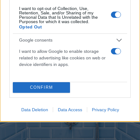
I want to opt-out of Collection, Use,
Retention, Sale, and/or Sharing of my
Personal Data that Is Unrelated with the
Purposes for which it was collected.
Opted Out
Αυτές είναι οι πιο ανθυγιεινές συνήθειες που
έχεις στο μπάνιο και δεν το ξέρεις
Google consents
I want to allow Google to enable storage
Συντακτική
25.03.2024 23:14
Ομάδα
related to advertising like cookies on web or
Flash.gr
device identifiers in apps.
CONFIRM
Data Deletion
Data Access
Privacy Policy