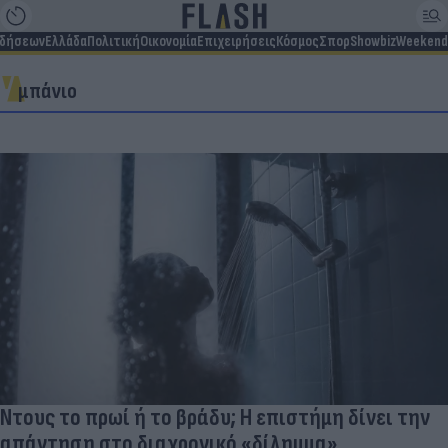
ιδήσεων
Ελλάδα
Πολιτική
Οικονομία
Επιχειρήσεις
Κόσμος
Σπορ
Showbiz
Weekend
μπάνιο
Ντους το πρωί ή το βράδυ; Η επιστήμη δίνει την
απάντηση στο διαχρονικό «δίλημμα»