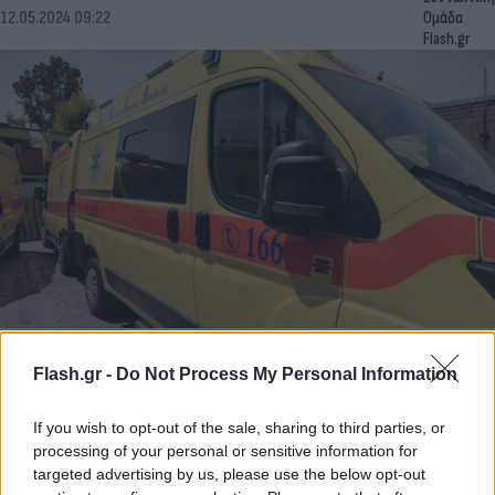
12.05.2024 09:22
Ομάδα
Flash.gr
Τραγωδία σε χωριό της Λιβαδειάς - 15χρονη
νεκρή στο μπάνιο του σπιτιού της
Flash.gr -
Do Not Process My Personal Information
Η νεαρή κοπέλα είχε έρθει στο πατρικό της από τη Γερμανία
για τις μέρες του Πάσχα - Η αστυνομία έχει αποκλείσει την
If you wish to opt-out of the sale, sharing to third parties, or
εγκληματική ενέργεια
processing of your personal or sensitive information for
targeted advertising by us, please use the below opt-out
Συντακτική