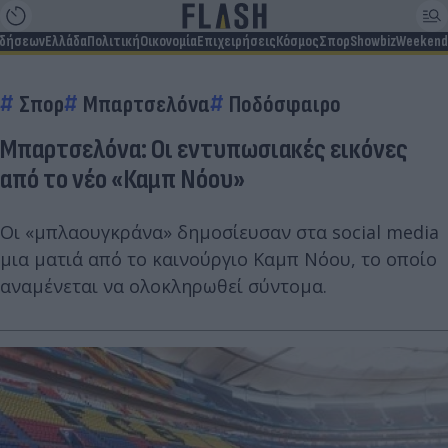
ιδήσεων
Ελλάδα
Πολιτική
Οικονομία
Επιχειρήσεις
Κόσμος
Σπορ
Showbiz
Weekend
Σπορ
Μπαρτσελόνα
Ποδόσφαιρο
Μπαρτσελόνα: Οι εντυπωσιακές εικόνες
από το νέο «Καμπ Νόου»
Οι «μπλαουγκράνα» δημοσίευσαν στα social media
μια ματιά από το καινούργιο Καμπ Νόου, το οποίο
αναμένεται να ολοκληρωθεί σύντομα.