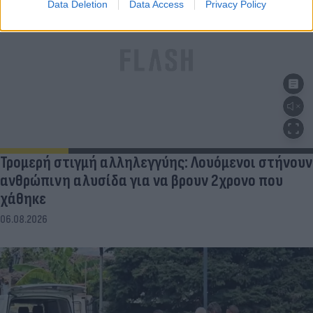
Data Deletion
Data Access
Privacy Policy
Τρομερή στιγμή αλληλεγγύης: Λουόμενοι στήνουν
ανθρώπινη αλυσίδα για να βρουν 2χρονο που
χάθηκε
06.08.2026