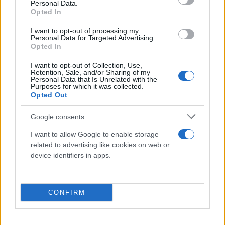
Personal Data.
06.08.2026
Opted In
I want to opt-out of processing my
Personal Data for Targeted Advertising.
Opted In
I want to opt-out of Collection, Use,
Retention, Sale, and/or Sharing of my
Personal Data that Is Unrelated with the
Purposes for which it was collected.
Opted Out
Google consents
I want to allow Google to enable storage
related to advertising like cookies on web or
Ναύπλιο: Προφυλακιστέοι οι δύο Ινδοί για τη
device identifiers in apps.
δολοφονία του ψυχολόγου
06.08.2026
CONFIRM