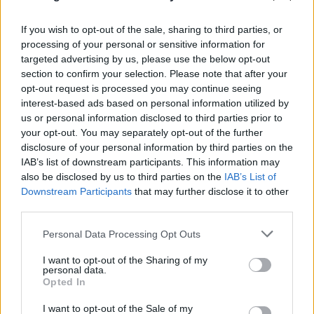
ΠΑΟΚ - Άντερλεχτ 0-1: «Πλήρωσε» το γρήγορο
γκολ και την αστοχία του από την άσπρη βούλα
If you wish to opt-out of the sale, sharing to third parties, or
processing of your personal or sensitive information for
06.08.2026
targeted advertising by us, please use the below opt-out
section to confirm your selection. Please note that after your
opt-out request is processed you may continue seeing
interest-based ads based on personal information utilized by
us or personal information disclosed to third parties prior to
your opt-out. You may separately opt-out of the further
disclosure of your personal information by third parties on the
IAB’s list of downstream participants. This information may
also be disclosed by us to third parties on the
IAB’s List of
Downstream Participants
that may further disclose it to other
third parties.
Please note that this website/app uses one or more Google
Personal Data Processing Opt Outs
services and may gather and store information including but
Κρίση στο κόμμα Καρυστιανού: Δύο ακόμη
not limited to your visit or usage behaviour. You may click to
I want to opt-out of the Sharing of my
personal data.
grant or deny consent to Google and its third-party tags to
στελέχη αποχωρούν καταγγέλλοντας κλειστό
Opted In
use your data for below specified purposes in below Google
σύστημα αποφάσεων
consent section.
I want to opt-out of the Sale of my