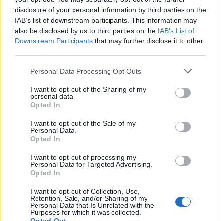
ώστε βάσει των κριτηρίων του Financial Fair Play
disclosure of your personal information by third parties on the
IAB’s list of downstream participants. This information may
της LaLiga να μπορεί να εγγράψει τους
also be disclosed by us to third parties on the
IAB’s List of
Λεβαντόφσκι, Κουντέ, Κεσιέ, Ραφίνια και
Downstream Participants
that may further disclose it to other
Κρίστενσεν, τους οποίους απέκτησε φέτος το
third parties.
καλοκαίρι.
Please note that this website/app uses one or more Google
Personal Data Processing Opt Outs
services and may gather and store information including but
not limited to your visit or usage behaviour. You may click to
I want to opt-out of the Sharing of my
personal data.
grant or deny consent to Google and its third-party tags to
Opted In
use your data for below specified purposes in below Google
consent section.
I want to opt-out of the Sale of my
Personal Data.
Opted In
I want to opt-out of processing my
Personal Data for Targeted Advertising.
Opted In
I want to opt-out of Collection, Use,
Retention, Sale, and/or Sharing of my
Personal Data that Is Unrelated with the
Purposes for which it was collected.
Opted Out