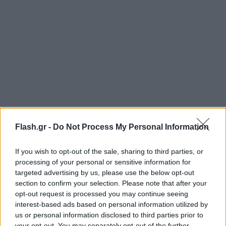
«Θα κάνουμε τα πάντα για να μείνει και ελπίζω ότι
Flash.gr -
Do Not Process My Personal Information
ο παίκτης θα κάνει επίσης τα πάντα για να μείνει.
Όλοι χρειάζεται να κάνουμε μια προσπάθεια. Είναι
If you wish to opt-out of the sale, sharing to third parties, or
processing of your personal or sensitive information for
ξεκάθαρο ότι χρειαζόμαστε νέα πολιτική στους
targeted advertising by us, please use the below opt-out
μισθούς και όλοι οι παίκτες πρέπει να
section to confirm your selection. Please note that after your
προσαρμοστούν» δήλωσε συγκεκριμένα.
opt-out request is processed you may continue seeing
interest-based ads based on personal information utilized by
us or personal information disclosed to third parties prior to
Η Μπαρτσελόνα χρειάζεται να κάνει περικοπές,
your opt-out. You may separately opt-out of the further