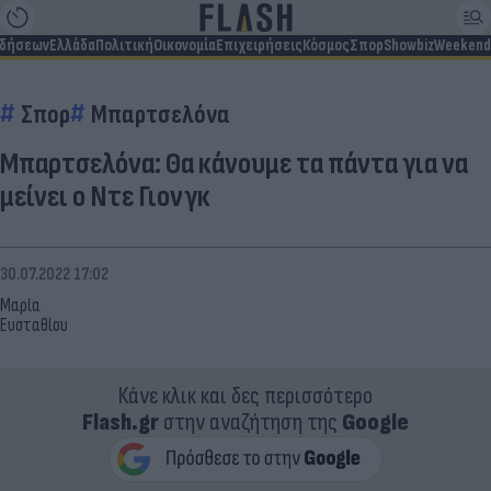
ιδήσεων
Ελλάδα
Πολιτική
Οικονομία
Επιχειρήσεις
Κόσμος
Σπορ
Showbiz
Weekend
Σπορ
Μπαρτσελόνα
Μπαρτσελόνα: Θα κάνουμε τα πάντα για να
μείνει ο Ντε Γιονγκ
30.07.2022 17:02
Μαρία
Ευσταθίου
Κάνε κλικ και δες περισσότερο
Flash.gr
στην αναζήτηση της
Google