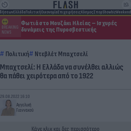
ιδήσεων
Ελλάδα
Πολιτική
Οικονομία
Επιχειρήσεις
Κόσμος
Σπορ
Showbiz
Weekend
Φωτιά στο Μουζάκι Ηλείας – Ισχυρές
BREAKING
δυνάμεις της Πυροσβεστικής
NEWS
Πολιτική
Ντεβλέτ Μπαχτσελί
Μπαχτσελί: Η Ελλάδα να συνέλθει αλλιώς
θα πάθει χειρότερα από το 1922
29.08.2022 16:10
Αγγελική
Γιαννακού
Κάνε κλικ και δες περισσότερο