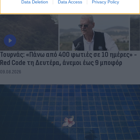
Data Deletion
Data Access
Privacy Policy
Τουρνάς: «Πάνω από 400 φωτιές σε 10 ημέρες» -
Red Code τη Δευτέρα, άνεμοι έως 9 μποφόρ
09.08.2026