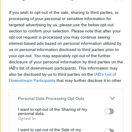
If you wish to opt-out of the sale, sharing to third parties, or
processing of your personal or sensitive information for
targeted advertising by us, please use the below opt-out
section to confirm your selection. Please note that after your
opt-out request is processed you may continue seeing
interest-based ads based on personal information utilized by
us or personal information disclosed to third parties prior to
your opt-out. You may separately opt-out of the further
disclosure of your personal information by third parties on the
IAB’s list of downstream participants. This information may
also be disclosed by us to third parties on the
IAB’s List of
Downstream Participants
that may further disclose it to other
third parties.
Please note that this website/app uses one or more Google
Personal Data Processing Opt Outs
services and may gather and store information including but
not limited to your visit or usage behaviour. You may click to
I want to opt-out of the Sharing of my
personal data.
Μήλος: «Πάρκαρε» ελικόπτερο στο
grant or deny consent to Google and its third-party tags to
Opted In
use your data for below specified purposes in below Google
Σαρακήνικο και πήγε για μπάνιο με την
consent section.
I want to opt-out of the Sale of my