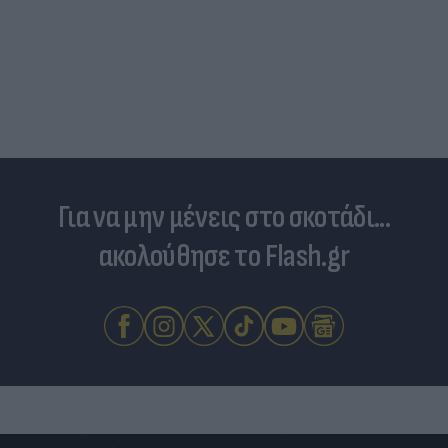
Και οι μαϊμούδες έχουν κατοικίδια! Οι
επιστήμονες ρίχνουν φως στις "φιλίες" μεταξύ
διαφορετικών ειδών
Για να μην μένεις στο σκοτάδι...
ακολούθησε το Flash.gr