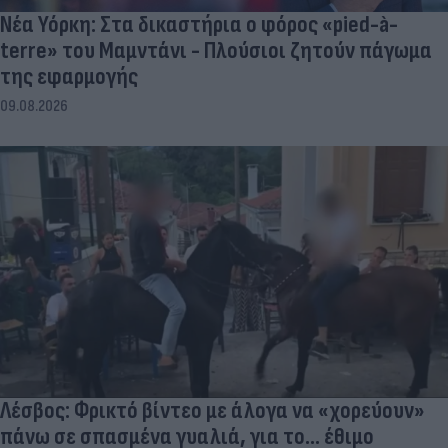
Νέα Υόρκη: Στα δικαστήρια ο φόρος «pied-à-
terre» του Μαμντάνι - Πλούσιοι ζητούν πάγωμα
της εφαρμογής
09.08.2026
Λέσβος: Φρικτό βίντεο με άλογα να «χορεύουν»
πάνω σε σπασμένα γυαλιά, για το... έθιμο