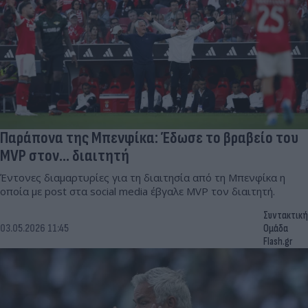
Παράπονα της Μπενφίκα: Έδωσε το βραβείο του
MVP στον... διαιτητή
Έντονες διαμαρτυρίες για τη διαιτησία από τη Μπενφίκα η
οποία με post στα social media έβγαλε MVP τον διαιτητή.
Συντακτική
03.05.2026 11:45
Ομάδα
Flash.gr