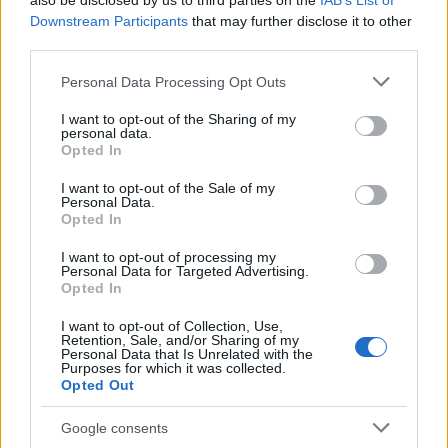
also be disclosed by us to third parties on the
IAB’s List of
Downstream Participants
that may further disclose it to other
third parties.
Please note that this website/app uses one or more Google
Personal Data Processing Opt Outs
services and may gather and store information including but
not limited to your visit or usage behaviour. You may click to
I want to opt-out of the Sharing of my
personal data.
grant or deny consent to Google and its third-party tags to
Βαριά καμπάνα στον Πρεστιάνι για ομοφοβική
Opted In
use your data for below specified purposes in below Google
επίθεση στον Βινίσιους - Ενδέχεται να χάσει το
consent section.
I want to opt-out of the Sale of my
Μουντιάλ
Personal Data.
Opted In
Αυτή είναι η βαριά τιμωρία για τον Αργεντίνο για το επεισόδιο
με τον Βινίσιους στο ματς της Μπενφίκα με την Ρεάλ
I want to opt-out of processing my
Μαδρίτης.
Personal Data for Targeted Advertising.
Opted In
Συντακτική
24.04.2026 16:51
Ομάδα
I want to opt-out of Collection, Use,
Retention, Sale, and/or Sharing of my
Flash.gr
Personal Data that Is Unrelated with the
Purposes for which it was collected.
Opted Out
Google consents