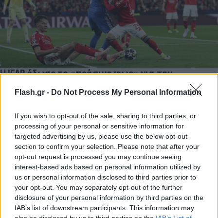
Η IFAB έδωσε το «πράσινο φως» για τον
κανονισμό «Βινίσιους» στο Παγκόσμιο Κύπελλο
Flash.gr -
Do Not Process My Personal Information
Ο κανονισμός που προτάθηκε λόγω του περιστατικού του
Βινίσιους με τον Πρεστιάνι φαίνεται να μπαίνει σε χρήση στο
If you wish to opt-out of the sale, sharing to third parties, or
Παγκόσμιο Κύπελλο.
processing of your personal or sensitive information for
targeted advertising by us, please use the below opt-out
Συντακτική
section to confirm your selection. Please note that after your
29.04.2026 08:52
Ομάδα
Flash.gr
opt-out request is processed you may continue seeing
interest-based ads based on personal information utilized by
us or personal information disclosed to third parties prior to
your opt-out. You may separately opt-out of the further
disclosure of your personal information by third parties on the
IAB’s list of downstream participants. This information may