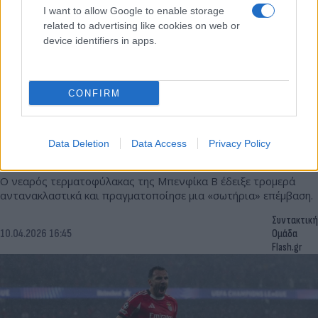
I want to allow Google to enable storage
related to advertising like cookies on web or
device identifiers in apps.
CONFIRM
Πορτογαλία: 19χρονος τερματοφύλακας
«εκτοξεύτηκε» και έσωσε την ομαδα του από
Data Deletion
Data Access
Privacy Policy
σίγουρο γκολ
Ο νεαρός τερματοφύλακας της Μπενφίκα Β έδειξε τρομερά
αντανακλαστικά και πραγματοποίησε μια «σωτήρια» επέμβαση.
Συντακτική
10.04.2026 16:45
Ομάδα
Flash.gr