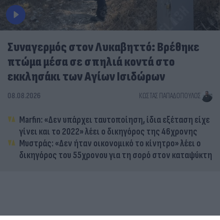
Συναγερμός στον Λυκαβηττό: Βρέθηκε
πτώμα μέσα σε σπηλιά κοντά στο
εκκλησάκι των Αγίων Ισιδώρων
08.08.2026
ΚΏΣΤΑΣ ΠΑΠΑΔΌΠΟΥΛΟΣ
Marfin: «Δεν υπάρχει ταυτοποίηση, ίδια εξέταση είχε
γίνει και το 2022» λέει ο δικηγόρος της 46χρονης
Μυστράς: «Δεν ήταν οικονομικό το κίνητρο» λέει ο
δικηγόρος του 55χρονου για τη σορό στον καταψύκτη