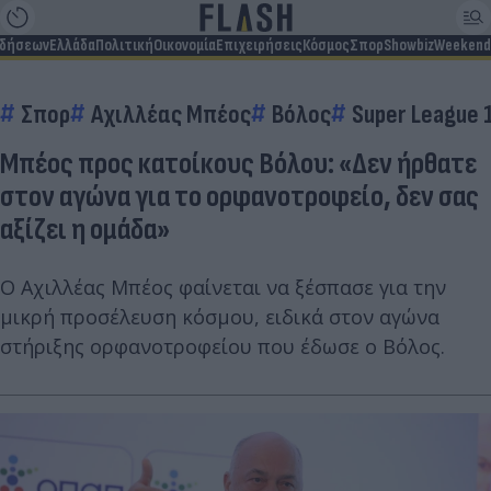
ιδήσεων
Ελλάδα
Πολιτική
Οικονομία
Επιχειρήσεις
Κόσμος
Σπορ
Showbiz
Weekend
Σπορ
Αχιλλέας Μπέος
Βόλος
Super League 
Μπέος προς κατοίκους Βόλου: «Δεν ήρθατε
στον αγώνα για το ορφανοτροφείο, δεν σας
αξίζει η ομάδα»
Ο Αχιλλέας Μπέος φαίνεται να ξέσπασε για την
μικρή προσέλευση κόσμου, ειδικά στον αγώνα
στήριξης ορφανοτροφείου που έδωσε ο Βόλος.