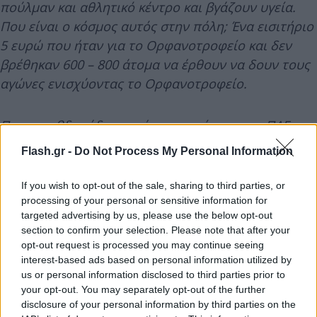
πούλμαν και αθλητικό κέντρο και βγάζουν υγεία.
Που είναι ο κόσμος αυτός στην πόλη; Ένα εισιτήριο
5 ευρώ που ήταν για το Ορφανοτροφείο και δεν
βρέθηκαν 600 – 800 άτομα να έρθουν να δουν τους
αγώνες ενισχύοντας το Ορφανοτροφείο.
Πριν μια βδομάδα που ήταν μια κίνηση της ΠΑΕ για
να βοηθήσουμε ανάπηρα παιδιά και παιδιά που δεν
Flash.gr -
Do Not Process My Personal Information
έχουν γονείς. Και όμως… Λυπάμαι. Για τον χαβαλέ
πρώτοι είστε. Να κάνετε κριτική εκ του ασφαλούς
If you wish to opt-out of the sale, sharing to third parties, or
και να κατηγορήσετε. Εδώ υπάρχει ο Βόλος δεν
processing of your personal or sensitive information for
targeted advertising by us, please use the below opt-out
υπάρχει άλλη ομάδα. Οι άλλες είναι στο
section to confirm your selection. Please note that after your
παρακαλετό, στη γυφτιά και στη ζητιανιά. Θέλετε
opt-out request is processed you may continue seeing
να προκόψει ο Βόλος; Στηρίξτε τον με ένα
interest-based ads based on personal information utilized by
us or personal information disclosed to third parties prior to
εισιτήριο. Ελάτε στο γήπεδο να χειροκροτήσετε,
your opt-out. You may separately opt-out of the further
αντί να πάτε στα τσιπουράδικα.
disclosure of your personal information by third parties on the