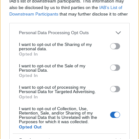
IAB’s list of downstream participants. This information may
also be disclosed by us to third parties on the
IAB’s List of
Η ομάδα αυτή δεν έγινε επειδή ήθελα εγώ. Έγινε
Downstream Participants
that may further disclose it to other
γιατί αγαπάω την πόλη και γιατί ήθελα να
third parties.
μεγαλουργήσει ο Βόλος και στο ποδόσφαιρο. Γιατί
Please note that this website/app uses one or more Google
Personal Data Processing Opt Outs
ήθελα να ενώσω την πόλη αυτή. Δεν έχουμε να
services and may gather and store information including but
χωρίσουμε τίποτα, αλλά να δούμε χαρές και
not limited to your visit or usage behaviour. You may click to
I want to opt-out of the Sharing of my
personal data.
επιτυχίες ενωμένοι. Αυτό μας αξίζει. Ένας Βόλος
grant or deny consent to Google and its third-party tags to
Opted In
use your data for below specified purposes in below Google
που να διεκδικεί ποδοσφαιρικά την έξοδο στην
consent section.
I want to opt-out of the Sale of my
Ευρώπη και ό,τι πιο δυνατό μπορεί να έρθει. Η
Personal Data.
ομάδα αυτή δημιουργεί προοπτικές. Έρχονται
Opted In
επισκέπτες, τα σαββατοκύριακα γεμίζουν τα
I want to opt-out of processing my
Personal Data for Targeted Advertising.
μαγαζιά και τα ξενοδοχεία. Δυστυχώς κάποιοι
Opted In
απέχουν.
I want to opt-out of Collection, Use,
Retention, Sale, and/or Sharing of my
Personal Data that Is Unrelated with the
Purposes for which it was collected.
Opted Out