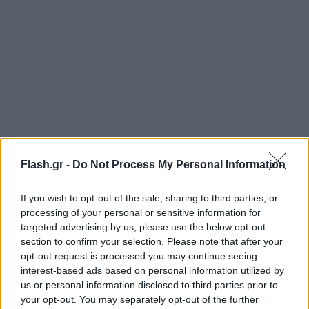
Flash.gr -
Do Not Process My Personal Information
Την ανακοίνωση για την Μπέττυ Μαγγίρα έκανε ο
If you wish to opt-out of the sale, sharing to third parties, or
Τζώρτζης Ποφάντης, Γενικός Διευθυντής
processing of your personal or sensitive information for
Προγράμματος του ΑΝΤ1, στην ενημέρωση των
targeted advertising by us, please use the below opt-out
section to confirm your selection. Please note that after your
τηλεοπτικών συντακτών για το πρόγραμμα του
opt-out request is processed you may continue seeing
σταθμού την επόμενη σεζόν, που
interest-based ads based on personal information utilized by
πραγματοποιήθηκε την Τετάρτη.
us or personal information disclosed to third parties prior to
your opt-out. You may separately opt-out of the further