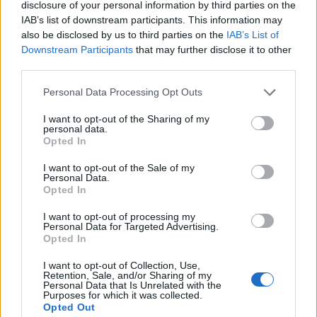
disclosure of your personal information by third parties on the
Όπως ανέφερεο κύριος Ποφάντης, οι λεπτομέρειες
IAB’s list of downstream participants. This information may
για τον τίτλο και τους συντελεστές της εκπομπής
also be disclosed by us to third parties on the
IAB’s List of
Downstream Participants
that may further disclose it to other
της Μπέττυς Μαγγίρα αναμένονται μέχρι το τέλος
third parties.
του μήνα.
Please note that this website/app uses one or more Google
Personal Data Processing Opt Outs
services and may gather and store information including but
not limited to your visit or usage behaviour. You may click to
I want to opt-out of the Sharing of my
personal data.
grant or deny consent to Google and its third-party tags to
Opted In
use your data for below specified purposes in below Google
consent section.
I want to opt-out of the Sale of my
Personal Data.
Opted In
I want to opt-out of processing my
Personal Data for Targeted Advertising.
Opted In
I want to opt-out of Collection, Use,
Retention, Sale, and/or Sharing of my
Personal Data that Is Unrelated with the
Purposes for which it was collected.
Opted Out