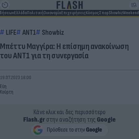
ιδήσεων
Ελλάδα
Πολιτική
Οικονομία
Επιχειρήσεις
Κόσμος
Σπορ
Showbiz
Weekend
LIFE
ΑΝΤ1
Showbiz
Μπέττυ Μαγγίρα: Η επίσημη ανακοίνωση
του ΑΝΤ1 για τη συνεργασία
19.07.2023 18:00
Εύη
Κούρτη
Κάνε κλικ και δες περισσότερο
Flash.gr
στην αναζήτηση της
Google