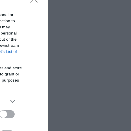
όφαση για
sonal or
ection to
ou may
 personal
out of the
 downstream
B’s List of
er and store
to grant or
ed purposes
 ψήφο