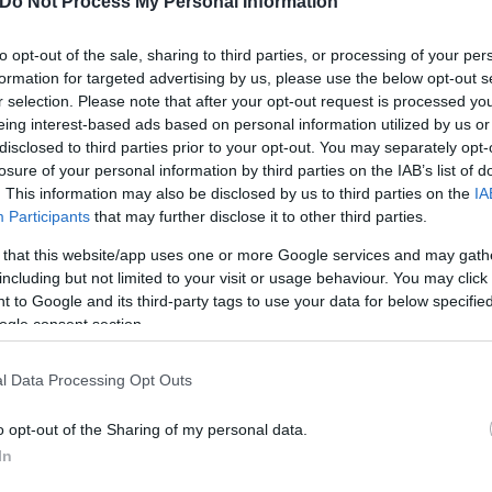
Do Not Process My Personal Information
τεράς ανατρέπει εκ βάθρων την συνεδριακή μας απ
ει σε ήττα το καθεστώς Μητσοτάκη.
to opt-out of the sale, sharing to third parties, or processing of your per
formation for targeted advertising by us, please use the below opt-out s
r selection. Please note that after your opt-out request is processed y
eing interest-based ads based on personal information utilized by us or
disclosed to third parties prior to your opt-out. You may separately opt-
losure of your personal information by third parties on the IAB’s list of
. This information may also be disclosed by us to third parties on the
IA
Participants
that may further disclose it to other third parties.
 that this website/app uses one or more Google services and may gath
including but not limited to your visit or usage behaviour. You may click 
 to Google and its third-party tags to use your data for below specifi
ogle consent section.
l Data Processing Opt Outs
 ψήφο επικύρωσης μιας αδιέξοδης στρατηγικής και
o opt-out of the Sharing of my personal data.
δεν αρμόζει σε όργανο κόμματος της Αριστεράς.
In