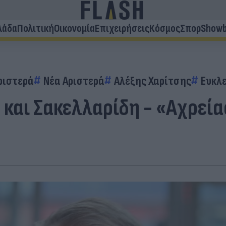
λάδα
Πολιτική
Οικονομία
Επιχειρήσεις
Κόσμος
Σπορ
Showb
ριστερά
Νέα Αριστερά
Αλέξης Χαρίτσης
Ευκλ
και Σακελλαρίδη - «Αχρεία