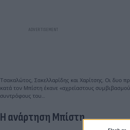
Τσακαλώτος, Σακελλαρίδης και Χαρίτσης. Οι δυο π
κατά τον Μπίστη έκανε «αχρείαστους συμβιβασμούς»
συντρόφους του...
Η ανάρτηση Μπίστη