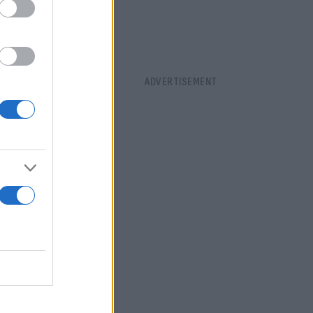
χθη -
ητα του
διαμετρικά
φία που
 . Εκφράζω