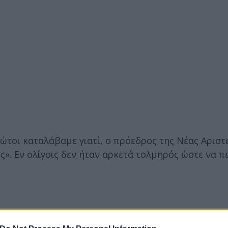
ρώτοι καταλάβαμε γιατί, ο πρόεδρος της Νέας Αρισ
. Εν ολίγοις δεν ήταν αρκετά τολμηρός ώστε να πε