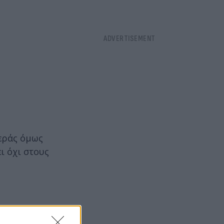
τεράς όμως
ι όχι στους