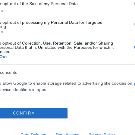
o opt-out of the Sale of my Personal Data.
ροχώρησε σε μεγάλους - και αχρείαστους ως απεδεί
In
ει την απόφαση για το Λαϊκό Μέτωπο και την ενότ
to opt-out of processing my Personal Data for Targeted
υπερψηφίστηκε δεν αποτελεί τροπολογία αλλά την 
ing.
 του Γραμματέα Γαβριηλ Σακελαρίδη. Η νέα πλειοψη
In
άβει τις ευθύνες της για την πορεία του κόμματος
o opt-out of Collection, Use, Retention, Sale, and/or Sharing
ersonal Data that Is Unrelated with the Purposes for which it
 Αλέξη Χαρίτση.
lected.
Out
consents
o allow Google to enable storage related to advertising like cookies on
evice identifiers in apps.
CONFIRM
Data Deletion
Data Access
Privacy Policy