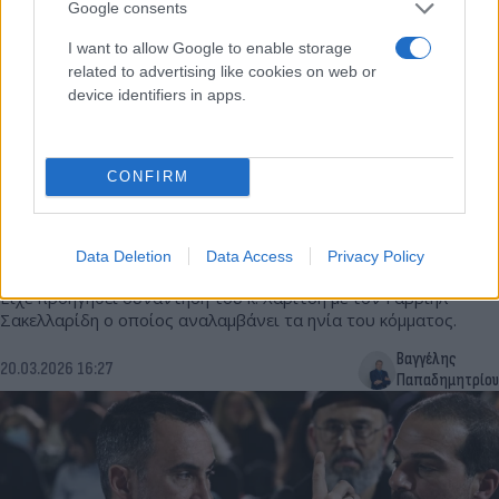
Google consents
I want to allow Google to enable storage
related to advertising like cookies on web or
device identifiers in apps.
CONFIRM
Νέα Αριστερά: Παραιτείται από πρόεδρος ο
Αλέξης Χαρίτσης
Data Deletion
Data Access
Privacy Policy
Είχε προηγηθεί συνάντησή του κ. Χαρίτση με τον Γαβριήλ
Σακελλαρίδη ο οποίος αναλαμβάνει τα ηνία του κόμματος.
Βαγγέλης
20.03.2026 16:27
Παπαδημητρίου