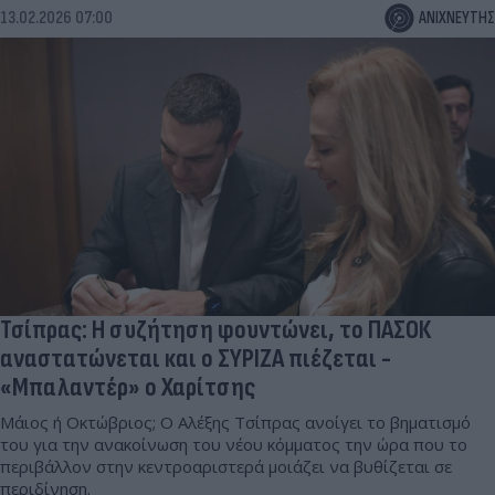
13.02.2026 07:00
ΑΝΙΧΝΕΥΤΗΣ
Τσίπρας: Η συζήτηση φουντώνει, το ΠΑΣΟΚ
αναστατώνεται και ο ΣΥΡΙΖΑ πιέζεται -
«Μπαλαντέρ» ο Χαρίτσης
Μάιος ή Οκτώβριος; Ο Αλέξης Τσίπρας ανοίγει το βηματισμό
του για την ανακοίνωση του νέου κόμματος την ώρα που το
περιβάλλον στην κεντροαριστερά μοιάζει να βυθίζεται σε
περιδίνηση.