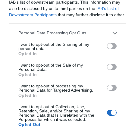
IAB’s list of downstream participants. This information may
20.03.2026 18:10
ΑΝΙΧΝΕΥΤΗΣ
also be disclosed by us to third parties on the
IAB’s List of
Downstream Participants
that may further disclose it to other
third parties.
Please note that this website/app uses one or more Google
Personal Data Processing Opt Outs
services and may gather and store information including but
not limited to your visit or usage behaviour. You may click to
I want to opt-out of the Sharing of my
personal data.
grant or deny consent to Google and its third-party tags to
Opted In
use your data for below specified purposes in below Google
consent section.
I want to opt-out of the Sale of my
Personal Data.
Opted In
I want to opt-out of processing my
Personal Data for Targeted Advertising.
«Θα πάτε με τον Τσίπρα;» - Διάλογοι «κωφών»
Opted In
στη Νέα Αριστερά
I want to opt-out of Collection, Use,
Retention, Sale, and/or Sharing of my
20.03.2026 17:06
ΑΝΙΧΝΕΥΤΗΣ
Personal Data that Is Unrelated with the
Purposes for which it was collected.
Opted Out