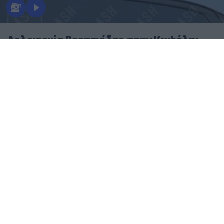
Δολοφονία Βρετανίδας στην Κυψέλη:
Στη φυλακή ο 26χρονος Αφγανός-
Επικαλέστηκε το δικαίωμα της σιωπής
06.08.2026
ΓΙΆΝΝΗΣ ΤΣΟΎΡΤΗΣ
Στην Ευελπίδων ο 26χρονος Αφγανός για να
απολογηθεί: Τι θα ισχυριστεί στις Αρχές - Δείτε
βίντεο
Δολοφονία Βρετανίδας στην Κυψέλη: Στην
Ευελπίδων ο 26χρονος Αφγανός - Πήρε προθεσμία να
απολογηθεί