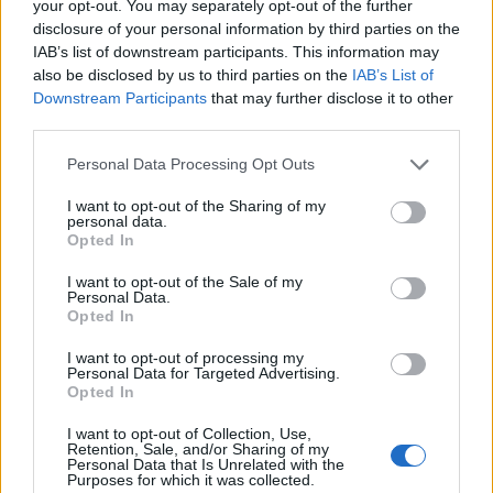
your opt-out. You may separately opt-out of the further
disclosure of your personal information by third parties on the
IAB’s list of downstream participants. This information may
also be disclosed by us to third parties on the
IAB’s List of
Downstream Participants
that may further disclose it to other
third parties.
Please note that this website/app uses one or more Google
Personal Data Processing Opt Outs
services and may gather and store information including but
not limited to your visit or usage behaviour. You may click to
I want to opt-out of the Sharing of my
personal data.
grant or deny consent to Google and its third-party tags to
Opted In
use your data for below specified purposes in below Google
consent section.
I want to opt-out of the Sale of my
Personal Data.
Opted In
I want to opt-out of processing my
Υπενθυμίζεται πως πρώτος την πόρτα της εξόδου
Personal Data for Targeted Advertising.
Opted In
άνοιξε προ ολίγων ημερών ο βουλευτής Ροδόπης,
Οζγκιούρ Φερχάτ, ο οποίος ανεξαρτητοποιήθηκε
I want to opt-out of Collection, Use,
Retention, Sale, and/or Sharing of my
μειώνοντας την κοινοβουλευτική δύναμη της Νέας
Personal Data that Is Unrelated with the
Purposes for which it was collected.