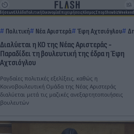
ιδήσεων
Ελλάδα
Πολιτική
Οικονομία
Επιχειρήσεις
Κόσμος
Σπορ
Showbiz
Weekend
Πολιτική
Νέα Αριστερά
Έφη Αχτσιόγλου
Δ
Διαλύεται η ΚΟ της Νέας Αριστεράς -
Παραδίδει τη βουλευτική της έδρα η Έφη
Αχτσιόγλου
Ραγδαίες πολιτικές εξελίξεις, καθώς η
Κοινοβουλευτική Ομάδα της Νέας Αριστεράς
διαλύεται μετά τις μαζικές ανεξαρτητοποιήσεις
βουλευτών