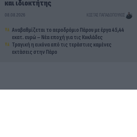
και ιδιοκτήτης
08.08.2026
ΚΏΣΤΑΣ ΠΑΠΑΔΌΠΟΥΛΟΣ
Αναβαθμίζεται το αεροδρόμιο Πάρου με έργα 45,44
εκατ. ευρώ – Νέα εποχή για τις Κυκλάδες
Τραγική η εικόνα από τις τεράστιες καμένες
εκτάσεις στην Πάρο