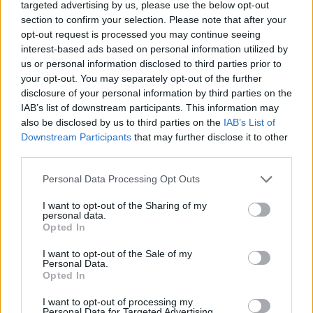
ξεκίνησε, παραιτούμαι από μέλος της Πολιτικής
targeted advertising by us, please use the below opt-out
section to confirm your selection. Please note that after your
Γραμματείας, της Κεντρικής Επιτροπής, καθώς και
opt-out request is processed you may continue seeing
του ΣΥΡΙΖΑ- Προοδευτική Συμμαχία. Αυτή η
interest-based ads based on personal information utilized by
απόφαση δεν σημαίνει αποχώρηση από τους
us or personal information disclosed to third parties prior to
αγώνες για εθνική ανεξαρτησία, λαϊκή κυριαρχία
your opt-out. You may separately opt-out of the further
disclosure of your personal information by third parties on the
και κοινωνική δικαιοσύνη, αλλά δηλώνει την
IAB’s list of downstream participants. This information may
πρόθεσή μου να συμμετάσχω σ’ αυτούς από όποια
also be disclosed by us to third parties on the
IAB’s List of
θέση κρίνω πιο αποτελεσματική και πρόσφορη.
Downstream Participants
that may further disclose it to other
third parties.
Please note that this website/app uses one or more Google
Personal Data Processing Opt Outs
services and may gather and store information including but
not limited to your visit or usage behaviour. You may click to
I want to opt-out of the Sharing of my
personal data.
grant or deny consent to Google and its third-party tags to
Opted In
use your data for below specified purposes in below Google
consent section.
I want to opt-out of the Sale of my
Personal Data.
Opted In
I want to opt-out of processing my
Personal Data for Targeted Advertising.