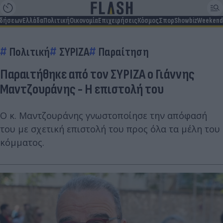
ιδήσεων
Ελλάδα
Πολιτική
Οικονομία
Επιχειρήσεις
Κόσμος
Σπορ
Showbiz
Weekend
Πολιτική
ΣΥΡΙΖΑ
Παραίτηση
Παραιτήθηκε από τον ΣΥΡΙΖΑ ο Γιάννης
Μαντζουράνης - Η επιστολή του
Ο κ. Μαντζουράνης γνωστοποίησε την απόφασή
του με σχετική επιστολή του προς όλα τα μέλη του
κόμματος.