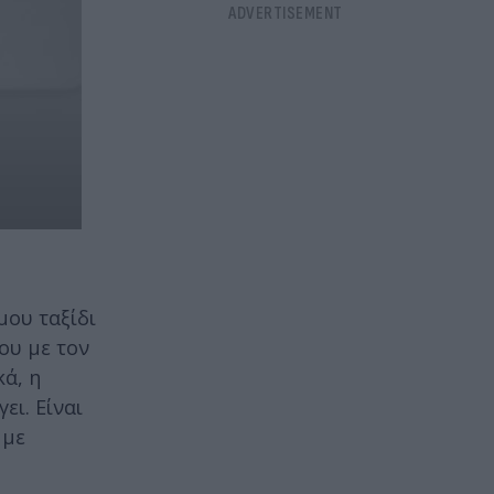
μου ταξίδι
ου με τον
ά, η
ει. Είναι
 με