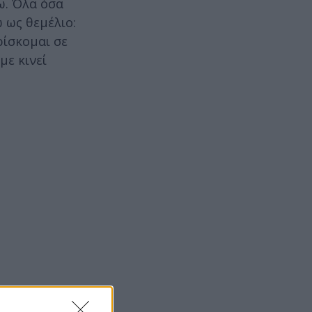
ω. Όλα όσα
 ως θεμέλιο:
ρίσκομαι σε
με κινεί