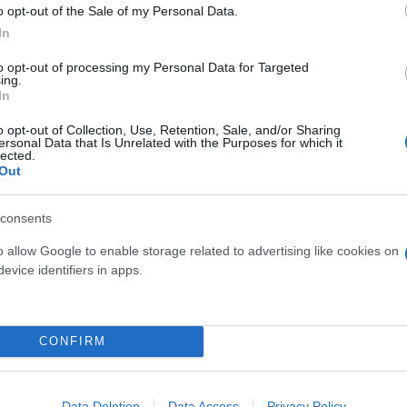
o opt-out of the Sale of my Personal Data.
In
to opt-out of processing my Personal Data for Targeted
ing.
In
o opt-out of Collection, Use, Retention, Sale, and/or Sharing
ersonal Data that Is Unrelated with the Purposes for which it
lected.
Out
consents
o allow Google to enable storage related to advertising like cookies on
evice identifiers in apps.
CONFIRM
Data Deletion
Data Access
Privacy Policy