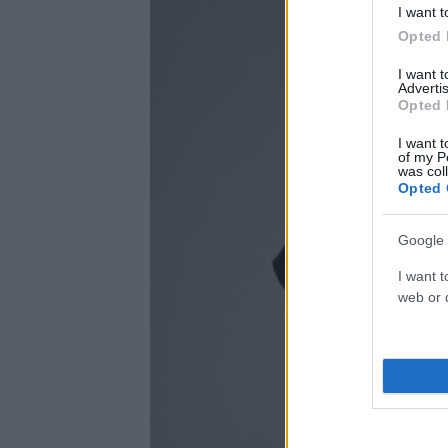
I want t
Opted 
I want 
Advertis
Opted 
I want t
of my P
was col
Opted 
Google 
I want t
web or d