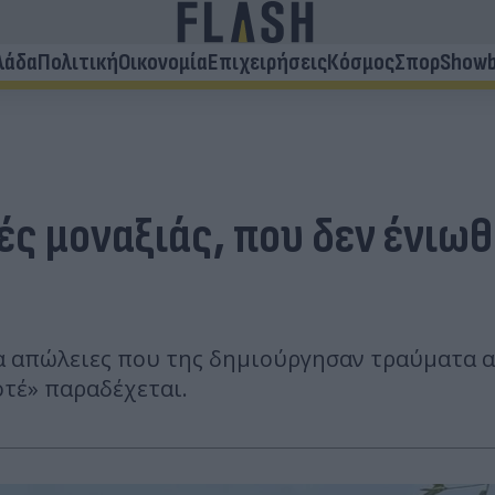
λάδα
Πολιτική
Οικονομία
Επιχειρήσεις
Κόσμος
Σπορ
Showb
ς μοναξιάς, που δεν ένιωθα
α απώλειες που της δημιούργησαν τραύματα αλ
οτέ» παραδέχεται.