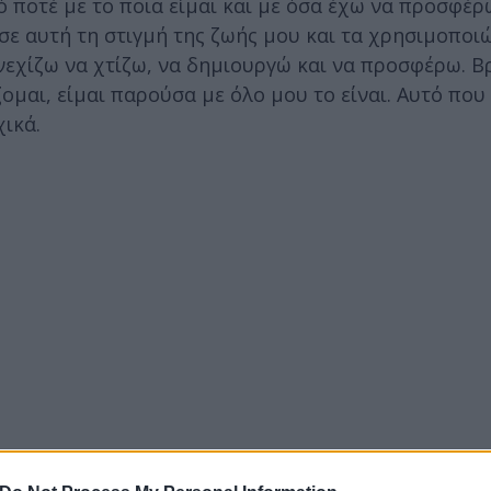
 ποτέ με το ποια είμαι και με όσα έχω να προσφέρ
σε αυτή τη στιγμή της ζωής μου και τα χρησιμοποιώ
εχίζω να χτίζω, να δημιουργώ και να προσφέρω. Β
ομαι, είμαι παρούσα με όλο μου το είναι. Αυτό που 
χικά.