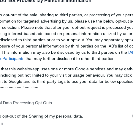
Do Not Process My Personal Information
και αυτό το κομμάτι της προσωπικής μου ζωής έχει 
τόπος όπου έχω επιλέξει να ριζώσω. Το να παραμεί
to opt-out of the sale, sharing to third parties, or processing of your per
, ήταν περισσότερο ένα αίσθημα. Από την πρώτη σ
formation for targeted advertising by us, please use the below opt-out s
ό πριν. Υπάρχει κάτι βαθιά γειωτικό στο φως, στον
r selection. Please note that after your opt-out request is processed y
eing interest-based ads based on personal information utilized by us or
υτή η σύνδεση δυνάμωσε. Το να μείνω ήταν το φυσ
disclosed to third parties prior to your opt-out. You may separately opt-
 και τους ανθρώπους που με αγκάλιασαν τόσο ανοιχ
losure of your personal information by third parties on the IAB’s list of
. This information may also be disclosed by us to third parties on the
IA
Participants
that may further disclose it to other third parties.
 that this website/app uses one or more Google services and may gath
including but not limited to your visit or usage behaviour. You may click 
 to Google and its third-party tags to use your data for below specifi
ogle consent section.
l Data Processing Opt Outs
o opt-out of the Sharing of my personal data.
In