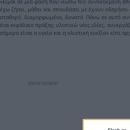
«Είμαι σε μια φάση που νιώθω πιο συνδεδεμένη από
έχω ζήσει, μάθει και σπουδάσει με έχουν οδηγήσει 
σταθερό, διαμορφωμένο, δυνατό. Πάνω σε αυτό συν
ένα κεφάλαιο πράξης: υλοποιώ νέες ιδέες, συνεργάζ
σήμερα είναι η υγεία και η ολιστική ευεξία» είπε αρ