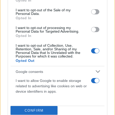
Opted In
use your data for below specified purposes in below Google
consent section.
Μπολσονάρου: Συνέδεσε τα εμβόλια του
I want to opt-out of the Sale of my
Personal Data.
κορονοϊού με το AIDS - Μπλόκο από το You Tube
Opted In
Έλλη
26.10.2021 08:57
I want to opt-out of processing my
Κομνηνού
Personal Data for Targeted Advertising.
Opted In
I want to opt-out of Collection, Use,
Retention, Sale, and/or Sharing of my
Personal Data that Is Unrelated with the
Purposes for which it was collected.
Opted Out
Google consents
I want to allow Google to enable storage
related to advertising like cookies on web or
device identifiers in apps.
Βραζιλία Μπολσονάρου: Χιλιάδες διαδηλωτές
ζήτησαν την αποπομπή του
CONFIRM