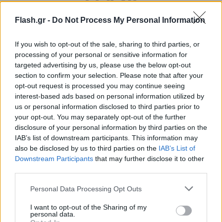
Flash.gr -
Do Not Process My Personal Information
If you wish to opt-out of the sale, sharing to third parties, or
processing of your personal or sensitive information for
Βραζιλία: Ο Λούλα προηγείται με διψήφια
targeted advertising by us, please use the below opt-out
section to confirm your selection. Please note that after your
διαφορά στις δημοσκοπήσεις του Μπολσονάριο
opt-out request is processed you may continue seeing
Γιώργος
interest-based ads based on personal information utilized by
30.05.2022 21:46
Δημητρόπουλος
us or personal information disclosed to third parties prior to
your opt-out. You may separately opt-out of the further
disclosure of your personal information by third parties on the
IAB’s list of downstream participants. This information may
also be disclosed by us to third parties on the
IAB’s List of
Downstream Participants
that may further disclose it to other
third parties.
Please note that this website/app uses one or more Google
Personal Data Processing Opt Outs
services and may gather and store information including but
not limited to your visit or usage behaviour. You may click to
I want to opt-out of the Sharing of my
personal data.
grant or deny consent to Google and its third-party tags to