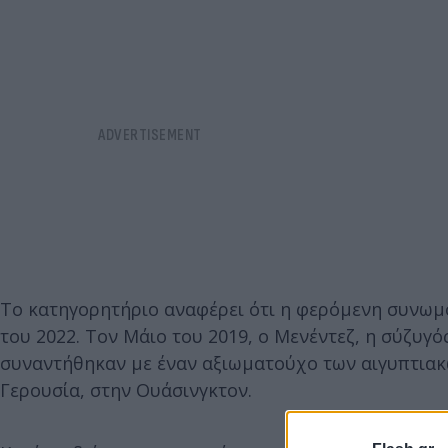
Το κατηγορητήριο αναφέρει ότι η φερόμενη συνωμο
του 2022. Τον Μάιο του 2019, ο Μενέντεζ, η σύζυγό
συναντήθηκαν με έναν αξιωματούχο των αιγυπτιακ
Γερουσία, στην Ουάσινγκτον.