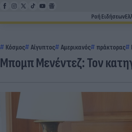
Ροή Ειδήσεων
Ελ
Κόσμος
Αίγυπτος
Αμερικανός
πράκτορας
Μπομπ Μενέντεζ: Τον κατη