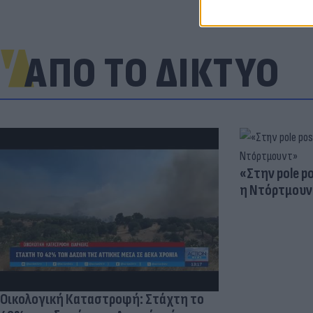
ΑΠΟ ΤΟ ΔΙΚΤΥΟ
«Στην pole p
η Ντόρτμουν
Οικολογική Καταστροφή: Στάχτη το