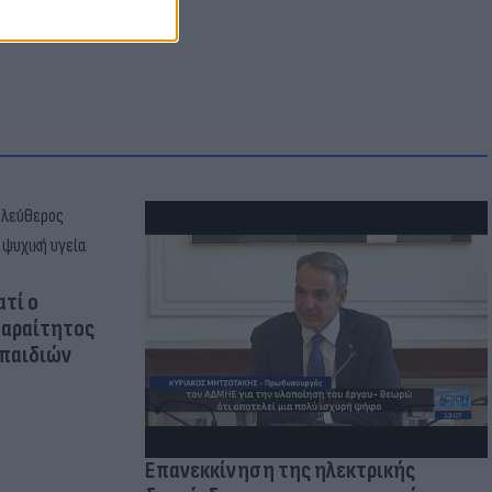
ατί ο
παραίτητος
 παιδιών
Επανεκκίνηση της ηλεκτρικής