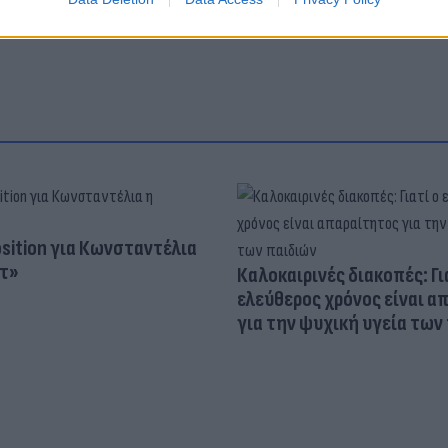
osition για Κωνσταντέλια
τ»
Καλοκαιρινές διακοπές: Γι
ελεύθερος χρόνος είναι α
για την ψυχική υγεία των