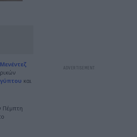
Μενέντεζ
ερικών
ιγύπτου
και
ν Πέμπτη
το