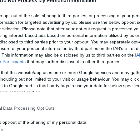
Do Not Process My Personal Information
έναν Αμερικανό πολίτη που τραυματίστηκε σοβαρά σ
 στρατό με τη χρήση ενός αμερικανικού ελικοπτέρο
to opt-out of the sale, sharing to third parties, or processing of your per
formation for targeted advertising by us, please use the below opt-out s
r selection. Please note that after your opt-out request is processed y
eing interest-based ads based on personal information utilized by us or
disclosed to third parties prior to your opt-out. You may separately opt-
losure of your personal information by third parties on the IAB’s list of
. This information may also be disclosed by us to third parties on the
IA
Participants
that may further disclose it to other third parties.
 that this website/app uses one or more Google services and may gath
including but not limited to your visit or usage behaviour. You may click 
 to Google and its third-party tags to use your data for below specifi
ogle consent section.
l Data Processing Opt Outs
o opt-out of the Sharing of my personal data.
ουσίας και στον δικηγόρο του Μενέντεζ την Πέμπτ
In
ρουσιαστή Μπομπ Μενέντεζ ορίστηκε για τις 6 Μαΐο