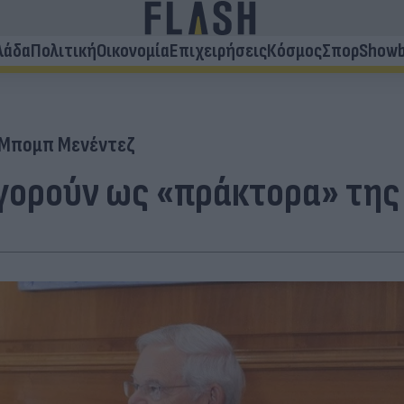
λάδα
Πολιτική
Οικονομία
Επιχειρήσεις
Κόσμος
Σπορ
Showb
Μπομπ Μενέντεζ
γορούν ως «πράκτορα» της