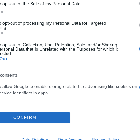
o opt-out of the Sale of my Personal Data.
In
ερο
Flash.gr
στην αναζήτηση της
Google
to opt-out of processing my Personal Data for Targeted
ing.
In
o opt-out of Collection, Use, Retention, Sale, and/or Sharing
ersonal Data that Is Unrelated with the Purposes for which it
lected.
Out
consents
o allow Google to enable storage related to advertising like cookies on
Μενέντεζ - Νέα κατηγορία για βοήθεια στο Κατάρ
evice identifiers in apps.
CONFIRM
ς
πράκτορας
Μπομπ Μενέντεζ
Data Deletion
Data Access
Privacy Policy