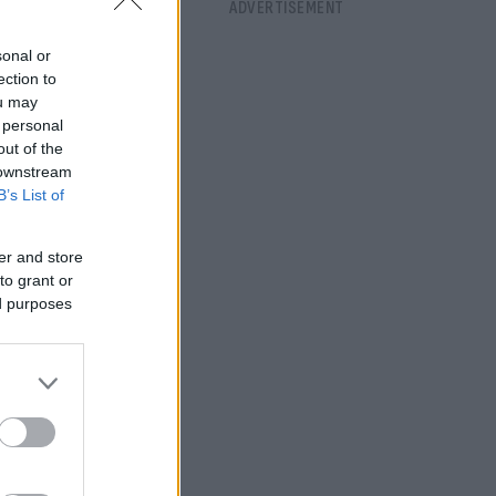
ε
υ Apache,
sonal or
ection to
ou may
 personal
out of the
 downstream
B’s List of
er and store
to grant or
ed purposes
η δεν
υ 2024.