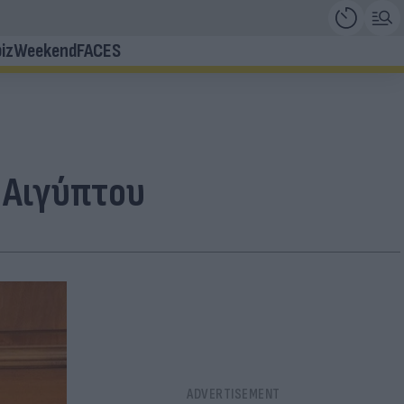
iz
Weekend
FACES
 Αιγύπτου