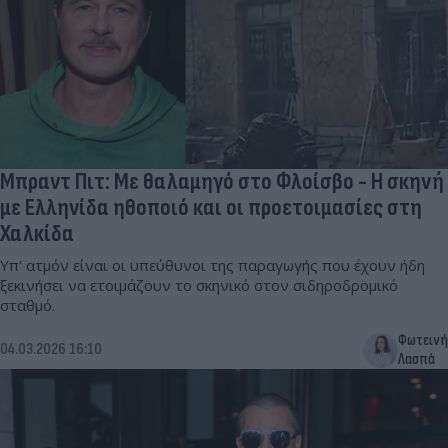
Μπραντ Πιτ: Με θαλαμηγό στο Φλοίσβο - Η σκηνή
με Ελληνίδα ηθοποιό και οι προετοιμασίες στη
Χαλκίδα
Υπ' ατμόν είναι οι υπεύθυνοι της παραγωγής που έχουν ήδη
ξεκινήσει να ετοιμάζουν το σκηνικό στον σιδηροδρομικό
σταθμό.
Φωτεινή
04.03.2026 16:10
Λασπά