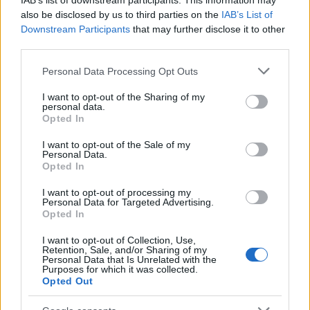
IAB’s list of downstream participants. This information may
also be disclosed by us to third parties on the
IAB’s List of
Downstream Participants
that may further disclose it to other
third parties.
Please note that this website/app uses one or more Google
Personal Data Processing Opt Outs
services and may gather and store information including but
not limited to your visit or usage behaviour. You may click to
I want to opt-out of the Sharing of my
personal data.
grant or deny consent to Google and its third-party tags to
Opted In
use your data for below specified purposes in below Google
consent section.
Ο Μπραντ Πιτ και στο Λαύριο για τα γυρίσματα
I want to opt-out of the Sale of my
Personal Data.
της ταινίας «The Riders»
Opted In
Δείτε τα στιγμιότυπα με τον παγκοσμίου φήμης ηθοποιό πάνω
I want to opt-out of processing my
σε πλοίο με την κινηματογραφική του κόρη - Ενθουσιασμός σε
Personal Data for Targeted Advertising.
κατοίκους, θαυμαστές.
Opted In
Συντακτική
I want to opt-out of Collection, Use,
15.03.2026 22:06
Retention, Sale, and/or Sharing of my
Ομάδα
Personal Data that Is Unrelated with the
Flash.gr
Purposes for which it was collected.
Opted Out