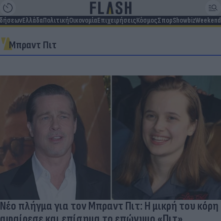
ιδήσεων
Ελλάδα
Πολιτική
Οικονομία
Επιχειρήσεις
Κόσμος
Σπορ
Showbiz
Weekend
Μπραντ Πιτ
Νέο πλήγμα για τον Μπραντ Πιτ: Η μικρή του κόρη
αφαίρεσε και επίσημα το επώνυμο «Πιτ»