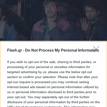
Flash.gr -
Do Not Process My Personal Information
Μπραντ Πιτ: Τα γυρίσματα στο Μενίδι και οι
αποκαλύψεις συνεργάτη του από το Chateau
If you wish to opt-out of the sale, sharing to third parties, or
Miraval
processing of your personal or sensitive information for
targeted advertising by us, please use the below opt-out
«Είναι ωραίος τύπος αλλά δύσκολα τον προσεγγίζεις γιατί
section to confirm your selection. Please note that after your
είναι πολυάσχολος» ανέφερε μεταξύ άλλων ο Τόμας Περίν.
opt-out request is processed you may continue seeing
interest-based ads based on personal information utilized by
Φωτεινή
16.03.2026 14:54
Λασπά
us or personal information disclosed to third parties prior to
your opt-out. You may separately opt-out of the further
disclosure of your personal information by third parties on the