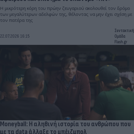
Η μικρότερη κόρη του πρώην ζευγαριού ακολουθεί τον δρόμο
των μεγαλύτερων αδελφών της, θέλοντας να μην έχει σχέση με
τον πατέρα της
Συντακτική
22.07.2026 16:15
Ομάδα
Flash.gr
Moneyball: Η αληθινή ιστορία του ανθρώπου που
με τα data άλλαξε το μπέιζμπολ