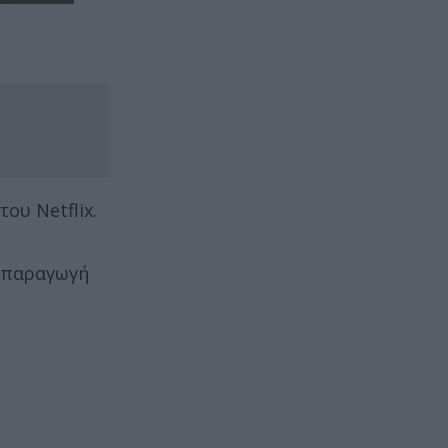
ου Νetflix.
ν παραγωγή