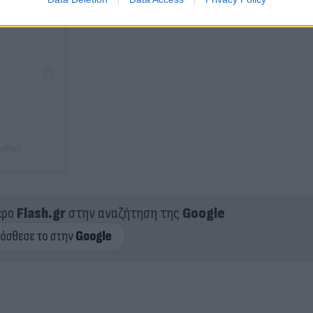
flix)
ερο
Flash.gr
στην αναζήτηση της
Google