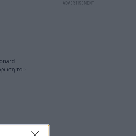
eonard
όρφωση του