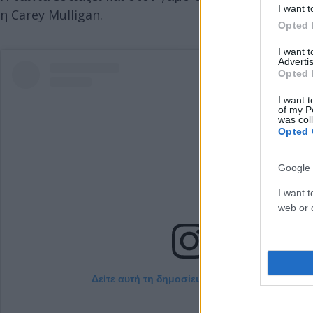
I want t
η Carey Mulligan.
Opted 
I want 
Advertis
Opted 
I want t
of my P
was col
Opted 
Google 
I want t
web or d
Δείτε αυτή τη δημοσίευση στο Instagram.