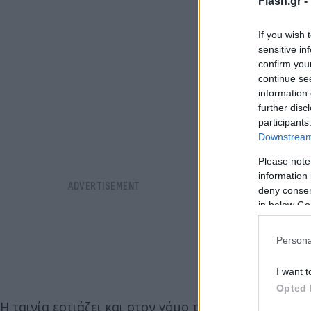
Flash.gr -
If you wish 
sensitive in
confirm you
continue se
information 
further disc
participants
Downstream 
Please note
information 
deny consent
in below Go
Persona
I want t
Opted 
Η ταινία εστιάζει και στον γάμο του διάσημου συνθέ