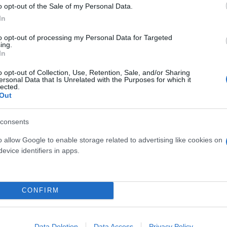
o opt-out of the Sale of my Personal Data.
In
to opt-out of processing my Personal Data for Targeted
ing.
In
o opt-out of Collection, Use, Retention, Sale, and/or Sharing
ersonal Data that Is Unrelated with the Purposes for which it
lected.
Out
consents
o allow Google to enable storage related to advertising like cookies on
evice identifiers in apps.
CONFIRM
Data Deletion
Data Access
Privacy Policy