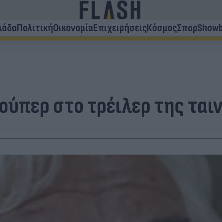
λάδα
Πολιτική
Οικονομία
Επιχειρήσεις
Κόσμος
Σπορ
Showb
ύπερ στο τρέιλερ της ταιν