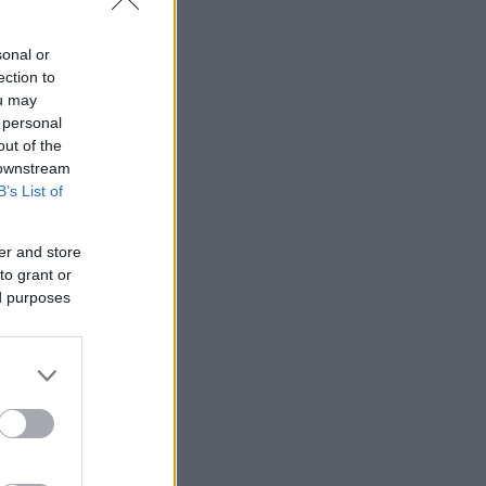
sonal or
ection to
ou may
 personal
out of the
 downstream
B’s List of
er and store
to grant or
ed purposes
χει αναλάβει