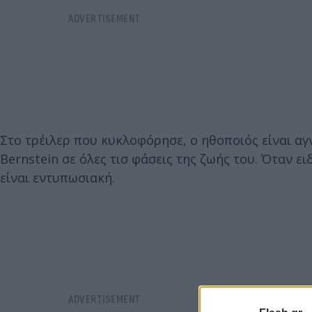
Στο τρέιλερ που κυκλοφόρησε, ο ηθοποιός είναι α
Bernstein σε όλες τισ φάσεις της ζωής του. Όταν 
είναι εντυπωσιακή.