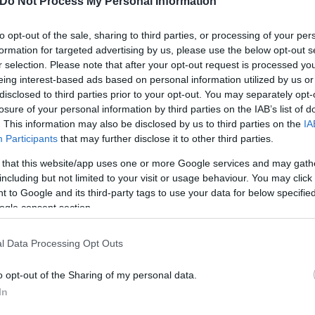
Do Not Process My Personal Information
to opt-out of the sale, sharing to third parties, or processing of your per
formation for targeted advertising by us, please use the below opt-out s
r selection. Please note that after your opt-out request is processed y
eing interest-based ads based on personal information utilized by us or
disclosed to third parties prior to your opt-out. You may separately opt-
losure of your personal information by third parties on the IAB’s list of
. This information may also be disclosed by us to third parties on the
IA
Participants
that may further disclose it to other third parties.
 that this website/app uses one or more Google services and may gath
including but not limited to your visit or usage behaviour. You may click 
 to Google and its third-party tags to use your data for below specifi
ogle consent section.
l Data Processing Opt Outs
o opt-out of the Sharing of my personal data.
In
τη με τη Felicia Montealegre, το ρόλο της οποίας έ