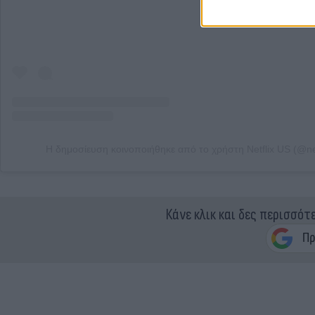
Η δημοσίευση κοινοποιήθηκε από το χρήστη Netflix US (@net
Κάνε κλικ και δες περισσότ