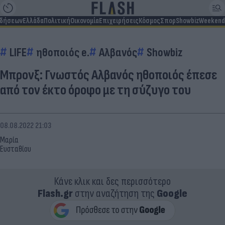
ιδήσεων
Ελλάδα
Πολιτική
Οικονομία
Επιχειρήσεις
Κόσμος
Σπορ
Showbiz
Weekend
LIFE
ηθοποιός e.
Αλβανός
Showbiz
Μπρονξ: Γνωστός Αλβανός ηθοποιός έπεσε
από τον έκτο όροφο με τη σύζυγο του
08.08.2022 21:03
Μαρία
Ευσταθίου
Κάνε κλικ και δες περισσότερο
Flash.gr
στην αναζήτηση της
Google