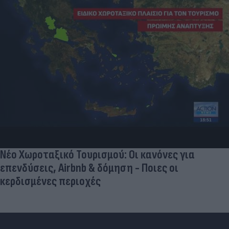
Και οι μαϊμούδες έχουν κατοικίδια! Οι
επιστήμονες ρίχνουν φως στις "φιλίες" μεταξύ
διαφορετικών ειδών