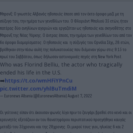
Μπρονξ: Ο γνωστός Αλβανός ηθοποιός έπεσε από τον έκτο όροφο μαζί με τη
σύζυγο του, την ημέρα των γενεθλίων του. Ο Φλοριάντ Μπελιού 35 ετών, ήταν
πατέρας δύο ανηλίκων αγοριών και εργαζόταν ως ηθοποιός και σκηνοθέτης στο
Μπρονξ της Νέας Υόρκης. Ο άντρας έπεσε, την ημέρα των γενεθλίων του από τον
6ο όροφο διαμερίσματος. Ο ηθοποιός και η σύζυγός του Oρνέλα Σέχι, 28 ετών,
βρέθηκαν στην πίσω αυλή της πολυκατοικίας που διέμεναν γύρω στις 9:15 το
πρωί του Σαββάτου, όπως δήλωσαν αστυνομικές πηγές στη New York Post.
Who was Florind Belliu, the actor who tragically
ended his life in the U.S.
➡️
https://t.co/wmHFiYPnCu
pic.twitter.com/yhlBuTmdiM
— Euronews Albania (@EuronewsAlbania)
August 7, 2022
Οι γείτονες είπαν ότι άκουσαν φωνές λίγο πριν το ζευγάρι βρεθεί στο κενό και οι
ερευνητές εξετάζουν αν του θανατηφόρου περιστατικού προηγήθηκε καυγάς
μεταξύ του 35χρονου και της 28χρονης. Οι μικροί τους γιοι, ηλικίας 6 και 2