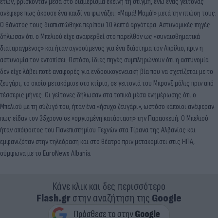
ετών, βρίσκονταν μέσα στο διαμέρισμα εκείνη τη στιγμή, ενώ ένας γείτονας
ανέφερε πως άκουσε ένα παιδί να φωνάζει: «Μαμά! Μαμά!» μετά την πτώση τους.
Ο θάνατος τους διαπιστώθηκε περίπου 10 λεπτά αργότερα. Αστυνομικές πηγές
δήλωσαν ότι ο Μπελιού είχε αναφερθεί στο παρελθόν ως «συναισθηματικά
διαταραγμένος» και ήταν αγνοούμενος για ένα διάστημα τον Απρίλιο, πριν η
αστυνομία τον εντοπίσει. Ωστόσο, ίδιες πηγές συμπληρώνουν ότι η αστυνομία
δεν είχε λάβει ποτέ αναφορές για ενδοοικογενειακή βία που να σχετίζεται με το
ζευγάρι, το οποίο μετακόμισε στο κτίριο, σε γειτονιά του Μπρονξ μόλις πριν από
τέσσερις μήνες. Οι γείτονες δήλωσαν στα τοπικά μέσα ενημέρωσης ότι ο
Μπελιού με τη σύζυγό του, ήταν ένα «ήσυχο ζευγάρι», ωστόσο κάποιοι ανέφεραν
πως είδαν τον 35χρονο σε «οργισμένη κατάσταση» την Παρασκευή. Ο Μπελιού
ήταν απόφοιτος του Πανεπιστημίου Τεχνών στα Τίρανα της Αλβανίας και
εμφανιζόταν στην τηλεόραση και στο θέατρο πριν μετακομίσει στις ΗΠΑ,
σύμφωνα με το EuroNews Albania.
Κάνε κλικ και δες περισσότερο
Flash.gr
στην αναζήτηση της
Google