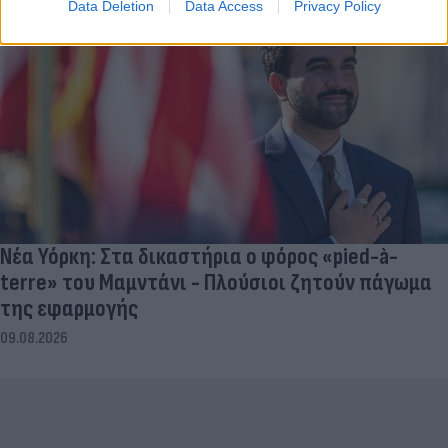
Data Deletion
Data Access
Privacy Policy
Νέα Υόρκη: Στα δικαστήρια ο φόρος «pied-à-
terre» του Μαμντάνι - Πλούσιοι ζητούν πάγωμα
της εφαρμογής
09.08.2026