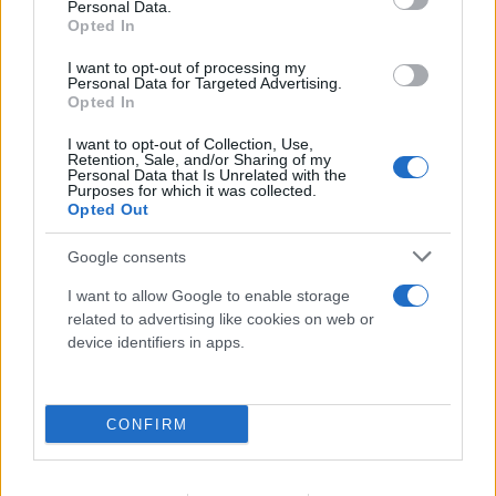
Personal Data.
09.08.2026
Opted In
I want to opt-out of processing my
Personal Data for Targeted Advertising.
Opted In
I want to opt-out of Collection, Use,
Retention, Sale, and/or Sharing of my
Personal Data that Is Unrelated with the
Purposes for which it was collected.
Opted Out
Google consents
I want to allow Google to enable storage
related to advertising like cookies on web or
device identifiers in apps.
Πάρος: Τα μοιραία λεπτά πριν τον πνιγμό του
4χρονου σε πισίνα - «Κλειδί» η ύπαρξη
ναυαγοσώστη
CONFIRM
09.08.2026