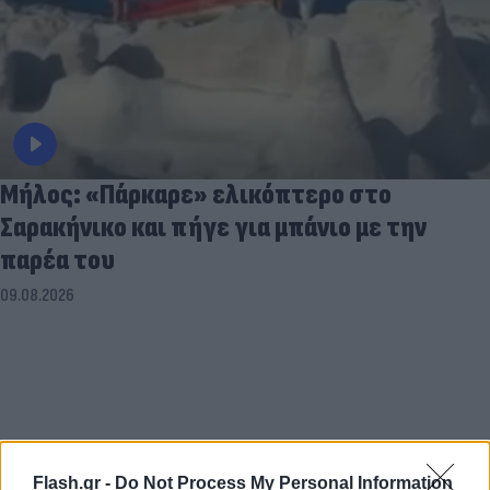
Μήλος: «Πάρκαρε» ελικόπτερο στο
Σαρακήνικο και πήγε για μπάνιο με την
παρέα του
09.08.2026
Flash.gr -
Do Not Process My Personal Information