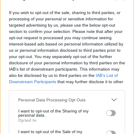
If you wish to opt-out of the sale, sharing to third parties, or
processing of your personal or sensitive information for
targeted advertising by us, please use the below opt-out
section to confirm your selection. Please note that after your
opt-out request is processed you may continue seeing
interest-based ads based on personal information utilized by
us or personal information disclosed to third parties prior to
your opt-out. You may separately opt-out of the further
disclosure of your personal information by third parties on the
IAB’s list of downstream participants. This information may
also be disclosed by us to third parties on the
IAB’s List of
Downstream Participants
that may further disclose it to other
third parties.
Please note that this website/app uses one or more Google
Personal Data Processing Opt Outs
services and may gather and store information including but
not limited to your visit or usage behaviour. You may click to
I want to opt-out of the Sharing of my
personal data.
grant or deny consent to Google and its third-party tags to
Τουρνάς: «Πάνω από 400 φωτιές σε 10 ημέρες» -
Opted In
use your data for below specified purposes in below Google
Red Code τη Δευτέρα, άνεμοι έως 9 μποφόρ
consent section.
I want to opt-out of the Sale of my